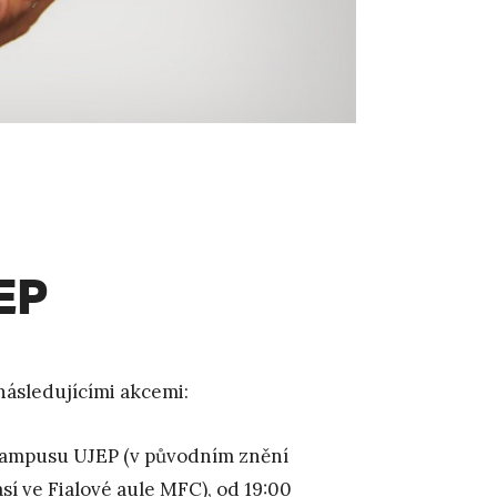
EP
ásledujícími akcemi:
ampusu UJEP (v původním znění
así ve Fialové aule MFC), od 19:00