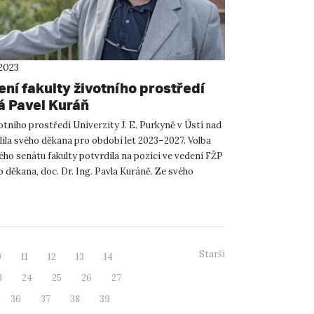
2023
ní fakulty životního prostředí
á Pavel Kuráň
otního prostředí Univerzity J. E. Purkyně v Ústí nad
ila svého děkana pro období let 2023–2027. Volba
ho senátu fakulty potvrdila na pozici ve vedení FŽP
 děkana, doc. Dr. Ing. Pavla Kuráně. Ze svého
.
Starší
0
11
12
13
14
3
24
25
26
27
36
37
38
39