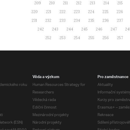
209
210
211
212
213
214
215
220
221
222
223
224
225
226
231
232
233
234
235
236
237
242
243
244
245
246
247
24
252
253
254
255
256
257
Věda a výzkum
Pro zaměstnance
demického roku
Human Resources Strategy for
Aktuality
Researchers
Informační systém
Vědecká rada
Kurzy pro zaměstn
Ediční činnost
Erasmus+ – zaměs
ti
Mezinárodní projekty
Rekreace
etwork (ESN)
Národní projekty
Sdílení přístrojov