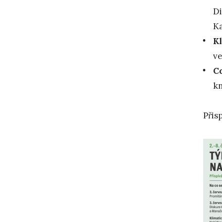
Di
Ka
Kl
v
Co
k
Přis