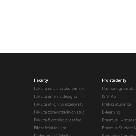
Fakulty
Pro studenty
Fakulta sociálně ekonomická
Harmonogram aka
Fakulta umění a designu
IS STAG
Fakulta strojního inženýrství
Průkaz studenta
Fakulta zdravotnických studií
E-learning
Fakulta životního prostředí
Erasmus+ – studen
Filozofická fakulta
Erasmus Student N