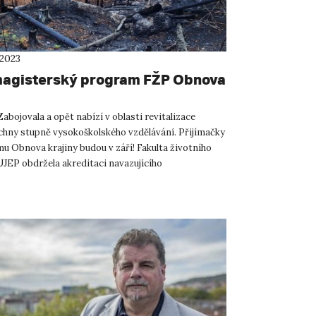
 2023
agisterský program FŽP Obnova
bojovala a opět nabízí v oblasti revitalizace
echny stupně vysokoškolského vzdělávání. Přijímačky
u Obnova krajiny budou v září! Fakulta životního
UJEP obdržela akreditaci navazujícího
ho studijního...