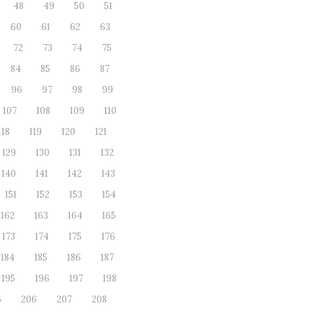
48
49
50
51
60
61
62
63
72
73
74
75
84
85
86
87
96
97
98
99
107
108
109
110
118
119
120
121
129
130
131
132
140
141
142
143
151
152
153
154
162
163
164
165
173
174
175
176
184
185
186
187
195
196
197
198
5
206
207
208