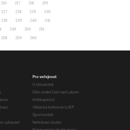
216
217
218
219
227
228
229
230
238
239
240
241
8
249
250
251
258
259
260
Pro veřejnost
O Univerzitě
y
Dům umění Ústí nad Labem
ance
Knihkupectví
tnaci
Vědecká knihovna UJEP
Sportoviště
ého vybavení
Nahrávací studio