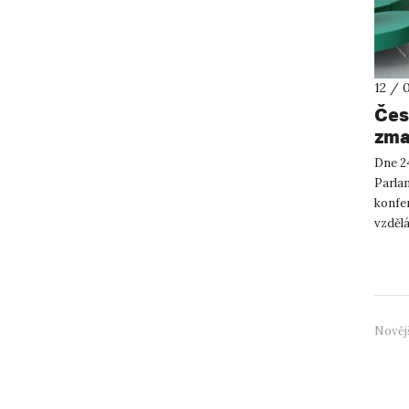
12 / 
Čes
zma
Dne 2
Parla
konfe
vzdělá
pořáda
Nověj