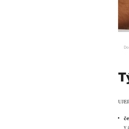
Do
T
UJEP
če
v 