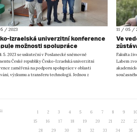
05 / 2023
11 / 05 / 
ko-Izraelská univerzitní konference
Ve vede
puje možnosti spolupráce
zůstáv
4. 5. 2023 se uskuteční v Poslanecké sněmovně
Fakulta živ
mentu České republiky Česko-Izraelská univerzitní
Labem zvol
rence zaměřená na podporu spolupráce v oblasti
akademické
vání, výzkumu a transferu technologií. Jednou z
současného
jících českých univerzit je také U...
prvního fu..
ší
1
2
3
4
5
6
7
8
9
1
15
16
17
18
19
20
21
22
2
28
29
30
31
32
33
34
35