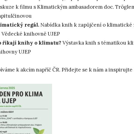
skuze k filmu s Klimatickým ambasadorem doc. Tröglem
pitulčinovou
imatický regál.
Nabídka knih k zapůjčení o klimatické
e Vědecké knihovně UJEP
 říkají knihy o klimatu?
Výstavka knih s tématikou kl
nihovny UJEP
píváme k akcím napříč ČR. Přidejte se k nám a inspirujte 