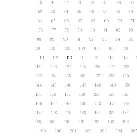
40
41
42
43
44
45
46
47
52
53
54
55
56
57
58
59
64
65
66
67
68
69
70
71
76
77
78
79
80
81
82
83
88
89
90
91
92
93
94
95
100
101
102
103
104
105
106
111
112
113
114
115
116
117
122
123
124
125
126
127
128
133
134
135
136
137
138
139
144
145
146
147
148
149
150
155
156
157
158
159
160
161
166
167
168
169
170
171
172
177
178
179
180
181
182
183
188
189
190
191
192
193
194
199
200
201
202
203
204
20