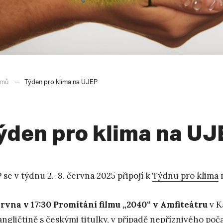
mů
Týden pro klima na UJEP
ýden pro klima na UJ
 se v týdnu 2.-8. června 2025 připojí k
Týdnu pro klima
n
rvna v 17:30 Promítání filmu „2040“ v Amfiteátru
v K
angličtině s českými titulky, v případě nepříznivého poč