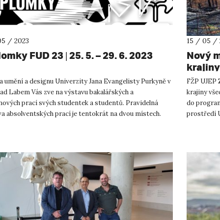
05 / 2023
15 / 05 /
omky FUD 23 | 25. 5. – 29. 6. 2023
Nový m
krajiny
a umění a designu Univerzity Jana Evangelisty Purkyně v
FŽP UJEP Za
nad Labem Vás zve na výstavu bakalářských a
krajiny vš
mových prací svých studentek a studentů. Pravidelná
do program
a absolventských prací je tentokrát na dvou místech.
prostředí 
řské práce jsou ...
magisterské