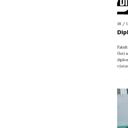
18 / 
Dipl
Fakult
Ústí 
diplo
výstav
Bakalá