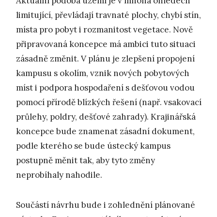
Aktuální podoba území je v mnoha ohledech
limitující, převládají travnaté plochy, chybí stín,
místa pro pobyt i rozmanitost vegetace. Nově
připravovaná koncepce má ambici tuto situaci
zásadně změnit. V plánu je zlepšení propojení
kampusu s okolím, vznik nových pobytových
míst i podpora hospodaření s dešťovou vodou
pomocí přírodě blízkých řešení (např. vsakovací
průlehy, poldry, dešťové zahrady). Krajinářská
koncepce bude znamenat zásadní dokument,
podle kterého se bude ústecký kampus
postupně měnit tak, aby tyto změny
neprobíhaly nahodile.
Součástí návrhu bude i zohlednění plánované