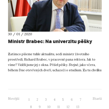
30 / 01 / 2020
Ministr Brabec: Na univerzitu pěšky
Zatímco píšeme tuhle aktualitu, sedí ministr životního
prostředí, Richard Brabec, v pracovně pana rektora. Jak to
víme? Viděli jsme jej z okna. Přišel pěšky. Stejně, jako včera,
během Dne otevřených dveří, uchazeči o studium. Za tu chvilku
mezi dveř...
Novější
Starší
1
2
3
4
5
6
7
8
9
10
11
12
13