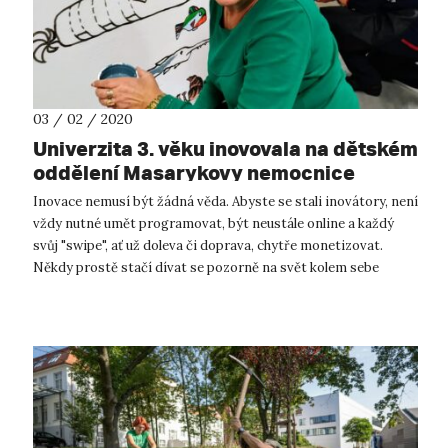
03 / 02 / 2020
Univerzita 3. věku inovovala na dětském
oddělení Masarykovy nemocnice
Inovace nemusí být žádná věda. Abyste se stali inovátory, není
vždy nutné umět programovat, být neustále online a každý
svůj "swipe", ať už doleva či doprava, chytře monetizovat.
Někdy prostě stačí dívat se pozorně na svět kolem sebe
(místo do chytrého...