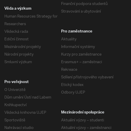
Finanční podpora studentů
Věda a výzkum
Stravování a ubytování
Human Resources Strategy for
Researchers
Vědecká rada
Pro zaměstnance
Ediční činnost
Aktuality
Mezinárodní projekty
Informační systémy
Národní projekty
Kurzy pro zaměstnance
Smluvní výzkum
Erasmus+ – zaměstnaci
Rekreace
Sdílení přístrojového vybavení
Pro veřejnost
Etický kodex
O Univerzitě
Odbory UJEP
Dům umění Ústí nad Labem
Knihkupectví
Vědecká knihovna UJEP
Mezinárodní spolupráce
Sportoviště
Aktuální výzvy – studenti
Nahrávací studio
Aktuální výzvy – zaměstnanci