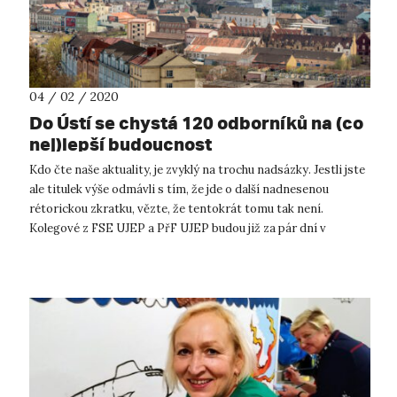
04 / 02 / 2020
Do Ústí se chystá 120 odborníků na (co
nej)lepší budoucnost
Kdo čte naše aktuality, je zvyklý na trochu nadsázky. Jestli jste
ale titulek výše odmávli s tím, že jde o další nadnesenou
rétorickou zkratku, vězte, že tentokrát tomu tak není.
Kolegové z FSE UJEP a PřF UJEP budou již za pár dní v
prostorách Multi...