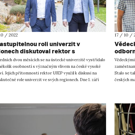
10 / 2022
17 / 10 / 
stupitelnou roli univerzit v
Vědeck
ionech diskutoval rektor s
odborn
holnými zástupci vysokého školství
UJEP
edních dvou měsících se na ústecké univerzitě vystřídalo
Vědeckými 
několik osobností s význačným vlivem na české vysoké
zaměstnanc
ví. Jejich přítomnosti rektor UJEP využil k diskusi na
Stalo se t
kutečné role univerzit ve svých regionech. Dne 1. září
českých ma
..
České geogr