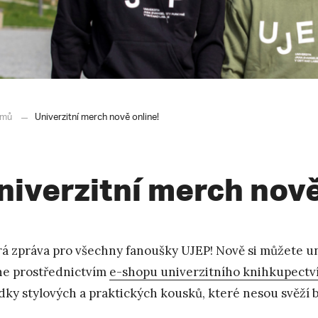
mů
Univerzitní merch nově online!
niverzitní merch nově
á zpráva pro všechny fanoušky UJEP! Nově si můžete u
ne prostřednictvím
e-shopu univerzitního knihkupectv
dky stylových a praktických kousků, které nesou svěží ba