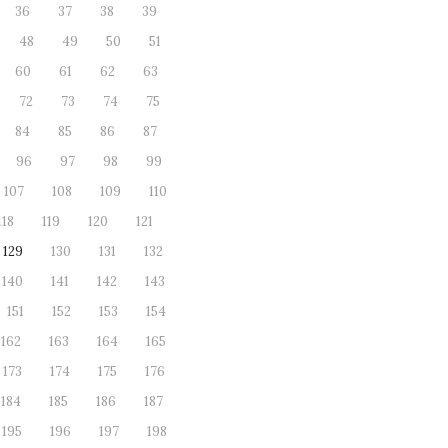
36
37
38
39
48
49
50
51
60
61
62
63
72
73
74
75
84
85
86
87
96
97
98
99
107
108
109
110
118
119
120
121
129
130
131
132
140
141
142
143
151
152
153
154
162
163
164
165
173
174
175
176
184
185
186
187
195
196
197
198