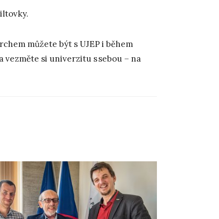
iltovky.
merchem můžete být s UJEP i během
a vezměte si univerzitu s sebou – na