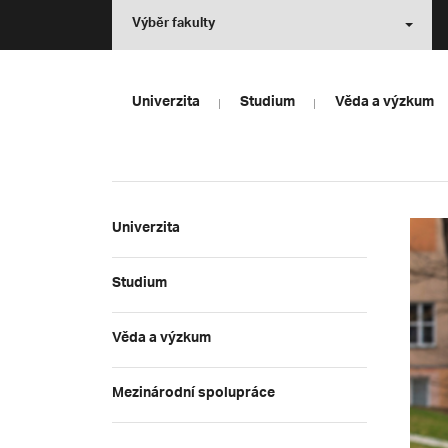
Výběr fakulty
Univerzita
Studium
Věda a výzkum
Univerzita
Studium
Věda a výzkum
Mezinárodní spolupráce