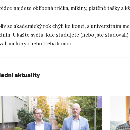
bídce najdete oblíbená trička, mikiny, plátěné tašky a kš
liv se akademický rok chýlí ke konci, s univerzitním 
dnin. Ukažte světu, kde studujete (nebo jste studovali) 
ival, na hory i nebo třeba k moři.
lední aktuality