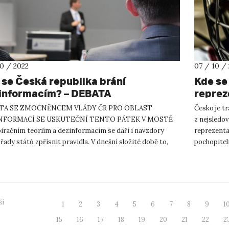
10 / 2022
07 / 10 /
 se Česká republika brání
Kde se
informacím? – DEBATA
repreze
UJEP
TA SE ZMOCNĚNCEM VLÁDY ČR PRO OBLAST
Česko je tr
NFORMACÍ SE USKUTEČNÍ TENTO PÁTEK V MOSTĚ
z nejsledov
iračním teoriím a dezinformacím se daří i navzdory
reprezenta
řady států zpřísnit pravidla. V dnešní složité době to,
pochopiteln
l, platí obzvlášť. Katedra politologie F...
šarvátk...
ší
1
2
3
4
5
6
7
8
9
1
15
16
17
18
19
20
21
22
2