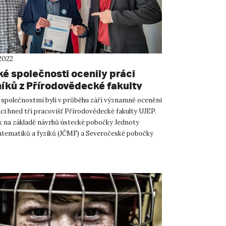
2022
é společnosti ocenily práci
íků z Přírodovědecké fakulty
společnostmi byli v průběhu září významně oceněni
i hned tří pracovišť Přírodovědecké fakulty UJEP.
ak na základě návrhů ústecké pobočky Jednoty
tematiků a fyziků (JČMF) a Severočeské pobočky
afické sp...