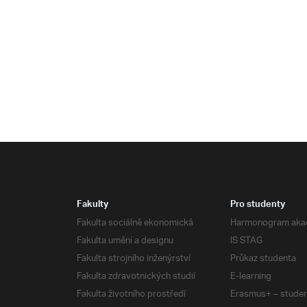
Fakulty
Pro studenty
Fakulta sociálně ekonomická
Harmonogram aka
Fakulta umění a designu
IS STAG
Fakulta strojního inženýrství
Průkaz studenta
Fakulta zdravotnických studií
E-learning
Fakulta životního prostředí
Erasmus+ – studen