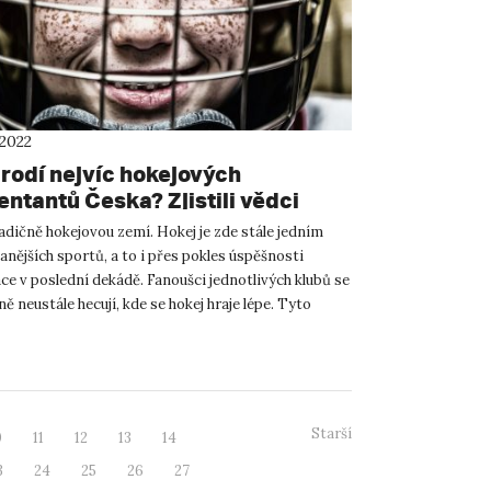
 2022
 rodí nejvíc hokejových
ntantů Česka? Zjistili vědci
adičně hokejovou zemí. Hokej je zde stále jedním
anějších sportů, a to i přes pokles úspěšnosti
ce v poslední dekádě. Fanoušci jednotlivých klubů se
ě neustále hecují, kde se hokej hraje lépe. Tyto
Starší
0
11
12
13
14
3
24
25
26
27