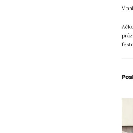
V na
Ačko
práz
fest
Pos