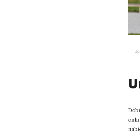
Do
U
Dobr
onli
nabí