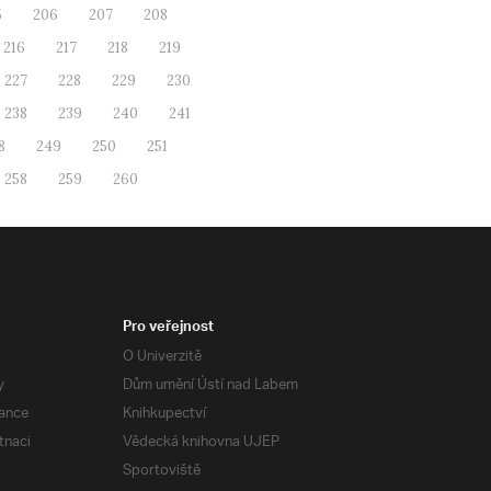
5
206
207
208
216
217
218
219
227
228
229
230
238
239
240
241
8
249
250
251
258
259
260
Pro veřejnost
O Univerzitě
y
Dům umění Ústí nad Labem
ance
Knihkupectví
tnaci
Vědecká knihovna UJEP
Sportoviště