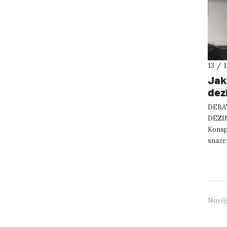
13 / 
Jak
dez
DEBA
DEZI
Konsp
snaze 
bohuže
Nověj