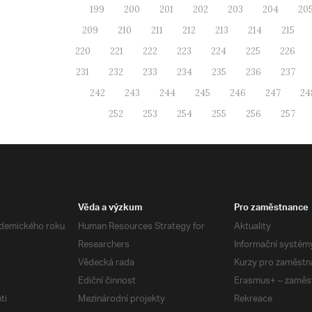
199
200
201
202
203
204
20
209
210
211
212
213
214
215
220
221
222
223
224
225
226
231
232
233
234
235
236
237
242
243
244
245
246
247
24
252
253
254
255
256
257
Věda a výzkum
Pro zaměstnance
demického roku
Human Resources Strategy for
Aktuality
Researchers
Informační systém
Vědecká rada
Kurzy pro zaměstn
Ediční činnost
Erasmus+ – zaměs
ti
Mezinárodní projekty
Rekreace