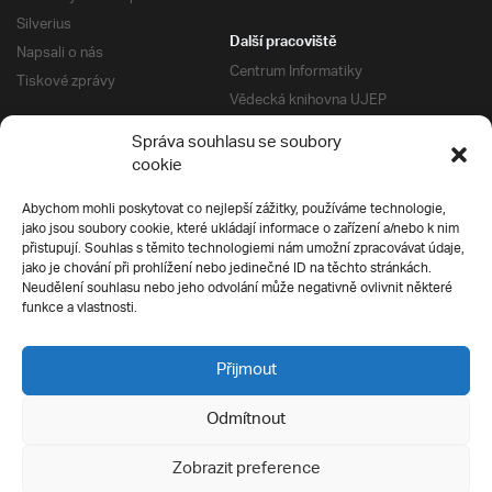
Silverius
Další pracoviště
Napsali o nás
Centrum Informatiky
Tiskové zprávy
Vědecká knihovna UJEP
Správa kolejí a menz
Správa souhlasu se soubory
Univerzitní centrum podpory
Pro absolventy
cookie
Klub absolventů
Abychom mohli poskytovat co nejlepší zážitky, používáme technologie,
Silverius
jako jsou soubory cookie, které ukládají informace o zařízení a/nebo k nim
Pro uchazeče
přistupují. Souhlas s těmito technologiemi nám umožní zpracovávat údaje,
Přijímací řízení
jako je chování při prohlížení nebo jedinečné ID na těchto stránkách.
Neudělení souhlasu nebo jeho odvolání může negativně ovlivnit některé
E-prihlaska
Ochrana soukromí
funkce a vlastnosti.
Podmínky přijímacího řízení
Přípravné kurzy
Přijmout
Odmítnout
Všechna práva vyhrazena
Zobrazit preference