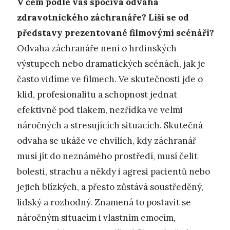
V čem podle vás spočívá odvaha
zdravotnického záchranáře? Liší se od
představy prezentované filmovými scénáři?
Odvaha záchranáře není o hrdinských
výstupech nebo dramatických scénách, jak je
často vidíme ve filmech. Ve skutečnosti jde o
klid, profesionalitu a schopnost jednat
efektivně pod tlakem, nezřídka ve velmi
náročných a stresujících situacích. Skutečná
odvaha se ukáže ve chvílích, kdy záchranář
musí jít do neznámého prostředí, musí čelit
bolesti, strachu a někdy i agresi pacientů nebo
jejich blízkých, a přesto zůstává soustředěný,
lidský a rozhodný. Znamená to postavit se
náročným situacím i vlastním emocím,