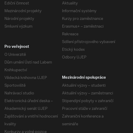
Ediční činnost
Aktuality
Mezinárodní projekty
Informační systémy
Národní projekty
Kurzy pro zaměstnance
Smluvní výzkum
Erasmus+ – zaměstnaci
Rekreace
Sdílení přístrojového vybavení
Pro veřejnost
Etický kodex
O Univerzitě
Odbory UJEP
Dům umění Ústí nad Labem
Knihkupectví
Vědecká knihovna UJEP
Mezinárodní spolupráce
Sportoviště
Aktuální výzvy – studenti
Nahrávací studio
Aktuální výzvy – zaměstnanci
Elektronická úřední deska –
Stipendijní pobyty v zahraničí
Akademický senát UJEP
Pracovní stáže v zahraničí
Zajišťování a vnitřní hodnocení
Zahraniční konference a
kvality
semináře
Konkurzy a volné pozice