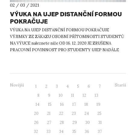
02 / 03 / 2021
VÝUKA NA UJEP DISTANČNÍ FORMOU
POKRAČUJE
VÝUKA NA UJEP DISTANČNÍ FORMOU POKRAČUJE
VÝJIMKY ZE ZÁKAZU OSOBNÍ PŘÍTOMNOSTI STUDENTŮ
NA VÝUCE naleznete níže OD 16. 12. 2020 JE ZRUŠENA
PRACOVNÍ POVINNOST PRO STUDENTY UJEP NADÁLE
PLATÍ ZÁKAZ UBYTOVÁNÍ NA KOLEJÍCH, AVŠAK TAKÉ S
VÝJIMKAMI ...
Novější
Starší
1
2
3
4
5
6
7
8
9
10
11
12
13
14
15
16
17
18
19
20
21
22
23
24
25
26
27
28
29
30
31
32
33
34
35
36
37