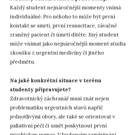
Každý student nejnáročnější momenty vnímá
individuálně. Pro někoho to může být první
kontakt se smrtí, první resuscitace, závažně
zraněný pacient či úmrtí dítěte. Jiný student
může vnímat jako nejnáročnější moment studia
zkoušku z urgentní medicíny či jiného
předmětu.
Na jaké konkrétní situace v terénu
studenty připravujete?
Zdravotnický záchranář musí znát nejen
problematiku urgentních stavů napříč
jednotlivými obory, ale také se orientovat v
paliativní péči či umět poskytnout první
psychickou pomoc. V budoucím zaměstnání