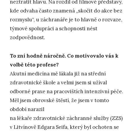
neztratit hlavu. Na rozdíl od filmové představy,
kde odvaha často znamená „skočit do akce bez
rozmyslu“, u záchranáře je to hlavně o rozvaze,
týmové spolupráci a schopnosti nést
zodpovědnost.
To zní hodně náročně. Co motivovalo vás k
volbě této profese?
Akutní medicína mě lákala již na střední
zdravotnické škole a velmi jsem si užíval
odborné praxe na pracovištích intenzivní péče.
Měl jsem obrovské štěstí, že jsem v tomto
období narazil
na lékaře zdravotnické záchranné služby (ZZS)
v Litvínově Edgara Seifa, který byl ochoten se