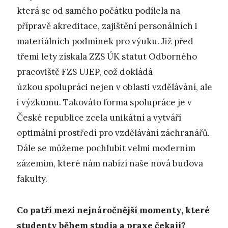
která se od samého počátku podílela na
přípravě akreditace, zajištění personálních i
materiálních podmínek pro výuku. Již před
třemi lety získala ZZS ÚK statut Odborného
pracoviště FZS UJEP, což dokládá
úzkou spolupráci nejen v oblasti vzdělávání, ale
i výzkumu. Takováto forma spolupráce je v
České republice zcela unikátní a vytváří
optimální prostředí pro vzdělávání záchranářů.
Dále se můžeme pochlubit velmi moderním
zázemím, které nám nabízí naše nová budova
fakulty.
Co patří mezi nejnáročnější momenty, které
studenty během studia a praxe čekají?