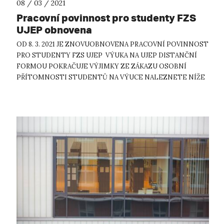
08 / 03 / 2021
Pracovní povinnost pro studenty FZS
UJEP obnovena
OD 8. 3. 2021 JE ZNOVUOBNOVENA PRACOVNÍ POVINNOST
PRO STUDENTY FZS UJEP VÝUKA NA UJEP DISTANČNÍ
FORMOU POKRAČUJE VÝJIMKY ZE ZÁKAZU OSOBNÍ
PŘÍTOMNOSTI STUDENTŮ NA VÝUCE NALEZNETE NÍŽE
NADÁLE PLATÍ ZÁKAZ UBYTOVÁNÍ NA KOLEJÍCH, AVŠAK
TAKÉ S VÝJI...