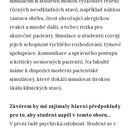
simulacím si studenti mohou vyzkoušet řešení
různých neodkladných stavů, například náhlou
zástavu oběhu, život ohrožující alergickou
reakci a mnohé další, a to bez rizika pro
skutečné pacienty. Simulace u studentů rozvíjí
jejich schopnost rychlého rozhodování, týmové
spolupráce, komunikace a správného postupu
u kriticky nemocných pacientů. Na fakultě
máme k dispozici moderní pacientské
simulátory, které dokáží simulovat širokou
škálu klinických stavů.
Závěrem by mě zajímaly hlavní předpoklady
pro to, aby student uspěl v tomto oboru…
V první řadě psychická odolnost. Student se v