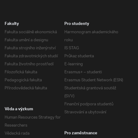
Fakulty
Pro studenty
Fakulta sociálně ekonomická
Harmonogram akademického
Fakulta umění a designu
roku
Fakulta strojního inženýrství
IS STAG
Fakulta zdravotnických studií
Průkaz studenta
Fakulta životního prostředí
E-learning
Filozofická fakulta
Erasmus+ – studenti
Pedagogická fakulta
Erasmus Student Network (ESN)
Přírodovědecká fakulta
Studentská grantová soutěž
(SVV)
Finanční podpora studentů
Věda a výzkum
Stravování a ubytování
Human Resources Strategy for
Researchers
Vědecká rada
Pro zaměstnance