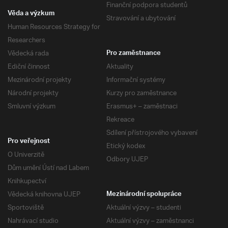
Finanční podpora studentů
Věda a výzkum
Stravování a ubytování
Human Resources Strategy for
Researchers
Vědecká rada
Pro zaměstnance
Ediční činnost
Aktuality
Mezinárodní projekty
Informační systémy
Národní projekty
Kurzy pro zaměstnance
Smluvní výzkum
Erasmus+ – zaměstnaci
Rekreace
Sdílení přístrojového vybavení
Pro veřejnost
Etický kodex
O Univerzitě
Odbory UJEP
Dům umění Ústí nad Labem
Knihkupectví
Vědecká knihovna UJEP
Mezinárodní spolupráce
Sportoviště
Aktuální výzvy – studenti
Nahrávací studio
Aktuální výzvy – zaměstnanci