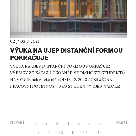
02 / 03 / 2021
VÝUKA NA UJEP DISTANČNÍ FORMOU
POKRAČUJE
VÝUKA NA UJEP DISTANČNÍ FORMOU POKRAČUJE
VÝJIMKY ZE ZÁKAZU OSOBNÍ PŘÍTOMNOSTI STUDENTŮ
NA VÝUCE naleznete níže OD 16. 12. 2020 JE ZRUŠENA
PRACOVNÍ POVINNOST PRO STUDENTY UJEP NADÁLE
PLATÍ ZÁKAZ UBYTOVÁNÍ NA KOLEJÍCH, AVŠAK TAKÉ S
VÝJIMKAMI ...
Novější
Starší
1
2
3
4
5
6
7
8
9
10
11
12
13