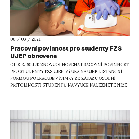
08 / 03 / 2021
Pracovní povinnost pro studenty FZS
UJEP obnovena
OD 8. 3. 2021 JE ZNOVUOBNOVENA PRACOVNÍ POVINNOST
PRO STUDENTY FZS UJEP VÝUKA NA UJEP DISTANČNÍ
FORMOU POKRAČUJE VÝJIMKY ZE ZÁKAZU OSOBNÍ
PŘÍTOMNOSTI STUDENTŮ NA VÝUCE NALEZNETE NÍŽE
NADÁLE PLATÍ ZÁKAZ UBYTOVÁNÍ NA KOLEJÍCH, AVŠAK
TAKÉ S VÝJI...