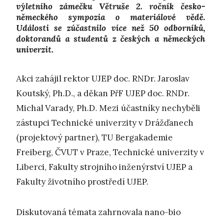
výletního zámečku Větruše 2. ročník česko-
německého sympozia o materiálové vědě.
Události se zúčastnilo více než 50 odborníků,
doktorandů a studentů z českých a německých
univerzit.
Akci zahájil rektor UJEP doc. RNDr. Jaroslav
Koutský, Ph.D., a děkan PřF UJEP doc. RNDr.
Michal Varady, Ph.D. Mezi účastníky nechyběli
zástupci Technické univerzity v Drážďanech
(projektový partner), TU Bergakademie
Freiberg, ČVUT v Praze, Technické univerzity v
Liberci, Fakulty strojního inženýrství UJEP a
Fakulty životního prostředí UJEP.
Diskutovaná témata zahrnovala nano-bio