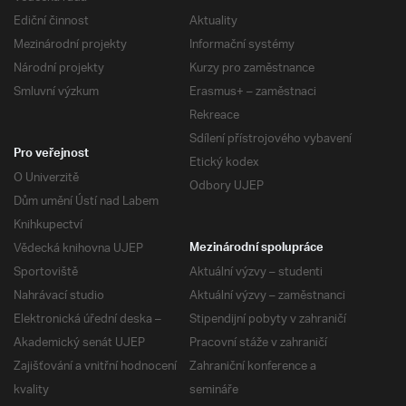
Ediční činnost
Aktuality
Mezinárodní projekty
Informační systémy
Národní projekty
Kurzy pro zaměstnance
Smluvní výzkum
Erasmus+ – zaměstnaci
Rekreace
Sdílení přístrojového vybavení
Pro veřejnost
Etický kodex
O Univerzitě
Odbory UJEP
Dům umění Ústí nad Labem
Knihkupectví
Vědecká knihovna UJEP
Mezinárodní spolupráce
Sportoviště
Aktuální výzvy – studenti
Nahrávací studio
Aktuální výzvy – zaměstnanci
Elektronická úřední deska –
Stipendijní pobyty v zahraničí
Akademický senát UJEP
Pracovní stáže v zahraničí
Zajišťování a vnitřní hodnocení
Zahraniční konference a
kvality
semináře