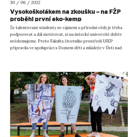
30 / 06 / 2022
Vysokoškolákem na zkoušku – na FŽP
proběhl první eko-kemp
Že talentované studenty se zájmem o přírodní vědy je třeba
podporovat a dál motivovat, si na ústecké univerzitě dobře
uvědomujeme. Proto Fakulta životního prostředí UJEP
připravila ve spolupráci s Domem dětí a mládeže v Ústí nad
Labem první EKO-KEMP – ...