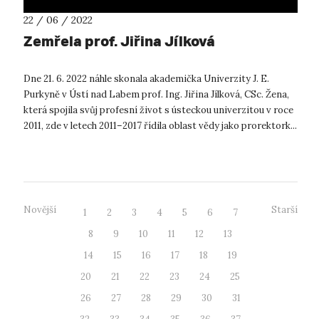
22 / 06 / 2022
Zemřela prof. Jiřina Jílková
Dne 21. 6. 2022 náhle skonala akademička Univerzity J. E.
Purkyně v Ústí nad Labem prof. Ing. Jiřina Jílková, CSc. Žena,
která spojila svůj profesní život s ústeckou univerzitou v roce
2011, zde v letech 2011–2017 řídila oblast vědy jako prorektork...
Novější
Starší
1
2
3
4
5
6
7
8
9
10
11
12
13
14
15
16
17
18
19
20
21
22
23
24
25
26
27
28
29
30
31