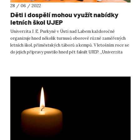
28 / 06 / 2022
Děti i dospělí mohou využít nabídky
letních škol UJEP
Univerzita J. E. Purkyně v Ústí nad Labem každoročně
organizuje hned několik turnusů oborově různě zaměřených
letních škol, příměstských táborů a kempů. V letošním roce se
do jejich přípravy pustilo hned pět fakult UJEP. „Univerzita
nemá nikdy zavř...