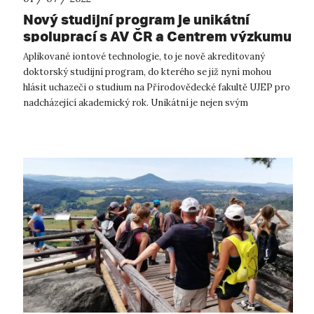
Nový studijní program je unikátní
spoluprací s AV ČR a Centrem výzkumu
Řež
Aplikované iontové technologie, to je nově akreditovaný
doktorský studijní program, do kterého se již nyní mohou
hlásit uchazeči o studium na Přírodovědecké fakultě UJEP pro
nadcházející akademický rok. Unikátní je nejen svým
zaměřením, ale především s...