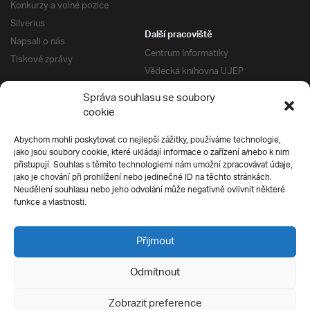
Konkurzy a volné pozice
Silverius
Další pracoviště
Napsali o nás
Centrum Informatiky
Tiskové zprávy
Vědecká knihovna UJEP
Správa kolejí a menz
Správa souhlasu se soubory
Univerzitní centrum podpory
Pro absolventy
cookie
Klub absolventů
Abychom mohli poskytovat co nejlepší zážitky, používáme technologie,
Silverius
jako jsou soubory cookie, které ukládají informace o zařízení a/nebo k nim
Pro uchazeče
přistupují. Souhlas s těmito technologiemi nám umožní zpracovávat údaje,
Přijímací řízení
jako je chování při prohlížení nebo jedinečné ID na těchto stránkách.
Neudělení souhlasu nebo jeho odvolání může negativně ovlivnit některé
E-prihlaska
Ochrana soukromí
funkce a vlastnosti.
Podmínky přijímacího řízení
Přípravné kurzy
Přijmout
Odmítnout
Všechna práva vyhrazena
Zobrazit preference