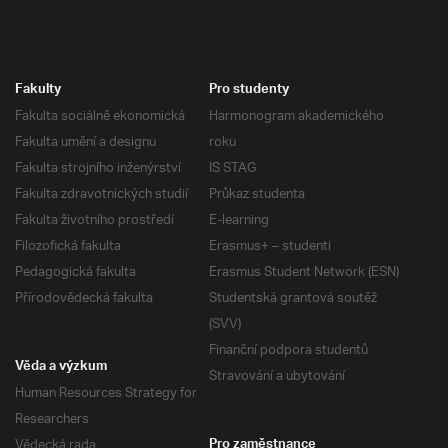
Fakulty
Pro studenty
Fakulta sociálně ekonomická
Harmonogram akademického
Fakulta umění a designu
roku
Fakulta strojního inženýrství
IS STAG
Fakulta zdravotnických studií
Průkaz studenta
Fakulta životního prostředí
E-learning
Filozofická fakulta
Erasmus+ – studenti
Pedagogická fakulta
Erasmus Student Network (ESN)
Přírodovědecká fakulta
Studentská grantová soutěž
(SVV)
Finanční podpora studentů
Věda a výzkum
Stravování a ubytování
Human Resources Strategy for
Researchers
Vědecká rada
Pro zaměstnance