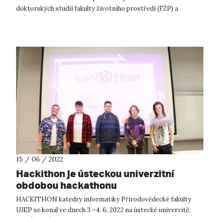
doktorských studií fakulty životního prostředí (FŽP) a
přírodovědecké fakulty (PřF) a před...
15 / 06 / 2022
Hackithon je ústeckou univerzitní
obdobou hackathonu
HACKITHON katedry informatiky Přírodovědecké fakulty
UJEP se konal ve dnech 3.–4. 6. 2022 na ústecké univerzitě.