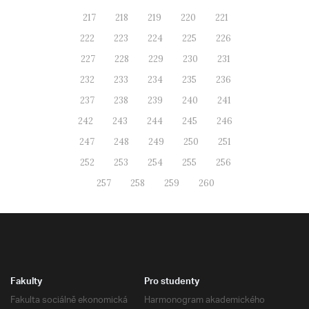
217
218
219
220
221
222
223
224
225
226
227
228
229
230
231
232
233
234
235
236
237
238
239
240
241
242
243
244
245
246
247
248
249
250
251
252
253
254
255
256
257
258
259
260
Fakulty
Pro studenty
Fakulta sociálně ekonomická
Harmonogram akademického