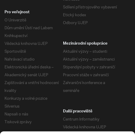
Sdílení přístrojového vybavení
Pro veřejnost
Etický kodex
O Univerzitě
Odbory UJEP
Dům umění Ústí nad Labem
Knihkupectví
Vědecká knihovna UJEP
Mezinárodní spolupráce
Sportoviště
Aktuální výzvy – studenti
Nahrávací studio
Aktuální výzvy – zaměstnanci
Elektronická úřední deska –
Stipendijní pobyty v zahraničí
Akademický senát UJEP
Pracovní stáže v zahraničí
Zajišťování a vnitřní hodnocení
Zahraniční konference a
kvality
semináře
Konkurzy a volné pozice
Silverius
Další pracoviště
Napsali o nás
Centrum Informatiky
Tiskové zprávy
Vědecká knihovna UJEP