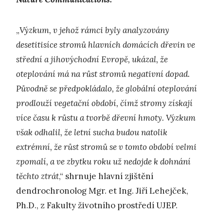
„
Výzkum, v jehož rámci byly analyzovány
desetitisíce stromů hlavních domácích dřevin ve
střední a jihovýchodní Evropě, ukázal, že
oteplování má na růst stromů negativní dopad.
Původně se předpokládalo, že globální oteplování
prodlouží vegetační období, čímž stromy získají
více času k růstu a tvorbě dřevní hmoty. Výzkum
však odhalil, že letní sucha budou natolik
extrémní, že růst stromů se v tomto období velmi
zpomalí, a ve zbytku roku už nedojde k dohnání
těchto ztrát
,“ shrnuje hlavní zjištění
dendrochronolog Mgr. et Ing. Jiří Lehejček,
Ph.D., z Fakulty životního prostředí UJEP.