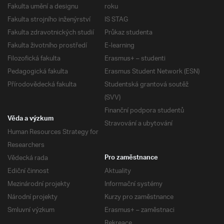
Fakulta umění a designu
roku
Fakulta strojního inženýrství
IS STAG
Fakulta zdravotnických studií
Průkaz studenta
Fakulta životního prostředí
E-learning
Filozofická fakulta
Erasmus+ – studenti
Pedagogická fakulta
Erasmus Student Network (ESN)
Přírodovědecká fakulta
Studentská grantová soutěž
(SVV)
Finanční podpora studentů
Věda a výzkum
Stravování a ubytování
Human Resources Strategy for
Researchers
Vědecká rada
Pro zaměstnance
Ediční činnost
Aktuality
Mezinárodní projekty
Informační systémy
Národní projekty
Kurzy pro zaměstnance
Smluvní výzkum
Erasmus+ – zaměstnaci
Rekreace