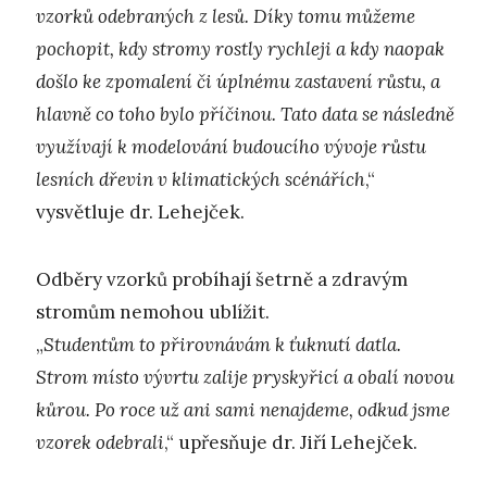
vzorků odebraných z lesů. Díky tomu můžeme
pochopit, kdy stromy rostly rychleji a kdy naopak
došlo ke zpomalení či úplnému zastavení růstu, a
hlavně co toho bylo příčinou. Tato data se následně
využívají k modelování budoucího vývoje růstu
lesních dřevin v klimatických scénářích
,“
vysvětluje dr. Lehejček.
Odběry vzorků probíhají šetrně a zdravým
stromům nemohou ublížit.
„
Studentům to přirovnávám k ťuknutí datla.
Strom místo vývrtu zalije pryskyřicí a obalí novou
kůrou. Po roce už ani sami nenajdeme, odkud jsme
vzorek odebrali
,“ upřesňuje dr. Jiří Lehejček.