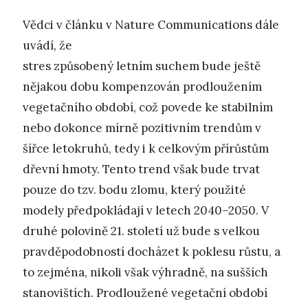
Vědci v článku v Nature Communications dále
uvádí, že
stres způsobený letním suchem bude ještě
nějakou dobu kompenzován prodloužením
vegetačního období, což povede ke stabilním
nebo dokonce mírně pozitivním trendům v
šířce letokruhů, tedy i k celkovým přírůstům
dřevní hmoty. Tento trend však bude trvat
pouze do tzv. bodu zlomu, který použité
modely předpokládají v letech 2040–2050. V
druhé polovině 21. století už bude s velkou
pravděpodobností docházet k poklesu růstu, a
to zejména, nikoli však výhradně, na sušších
stanovištích. Prodloužené vegetační období