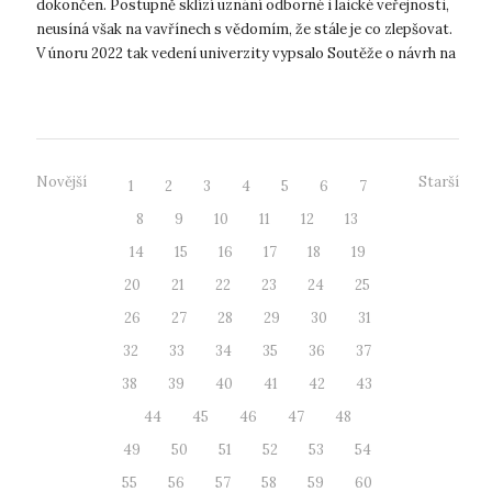
dokončen. Postupně sklízí uznání odborné i laické veřejnosti,
neusíná však na vavřínech s vědomím, že stále je co zlepšovat.
V únoru 2022 tak vedení univerzity vypsalo Soutěže o návrh na
úpravu a vyu...
Novější
Starší
1
2
3
4
5
6
7
8
9
10
11
12
13
14
15
16
17
18
19
20
21
22
23
24
25
26
27
28
29
30
31
32
33
34
35
36
37
38
39
40
41
42
43
44
45
46
47
48
49
50
51
52
53
54
55
56
57
58
59
60