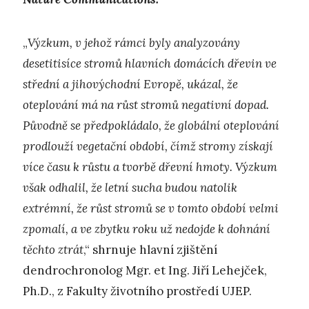
„
Výzkum, v jehož rámci byly analyzovány
desetitisíce stromů hlavních domácích dřevin ve
střední a jihovýchodní Evropě, ukázal, že
oteplování má na růst stromů negativní dopad.
Původně se předpokládalo, že globální oteplování
prodlouží vegetační období, čímž stromy získají
více času k růstu a tvorbě dřevní hmoty. Výzkum
však odhalil, že letní sucha budou natolik
extrémní, že růst stromů se v tomto období velmi
zpomalí, a ve zbytku roku už nedojde k dohnání
těchto ztrát
,“ shrnuje hlavní zjištění
dendrochronolog Mgr. et Ing. Jiří Lehejček,
Ph.D., z Fakulty životního prostředí UJEP.