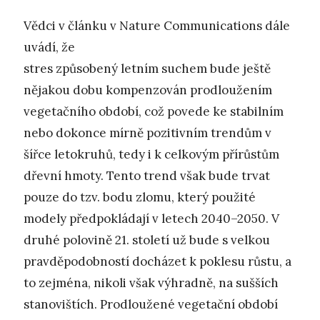
Vědci v článku v Nature Communications dále
uvádí, že
stres způsobený letním suchem bude ještě
nějakou dobu kompenzován prodloužením
vegetačního období, což povede ke stabilním
nebo dokonce mírně pozitivním trendům v
šířce letokruhů, tedy i k celkovým přírůstům
dřevní hmoty. Tento trend však bude trvat
pouze do tzv. bodu zlomu, který použité
modely předpokládají v letech 2040–2050. V
druhé polovině 21. století už bude s velkou
pravděpodobností docházet k poklesu růstu, a
to zejména, nikoli však výhradně, na sušších
stanovištích. Prodloužené vegetační období