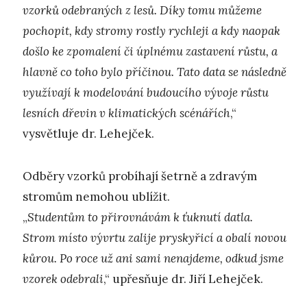
vzorků odebraných z lesů. Díky tomu můžeme
pochopit, kdy stromy rostly rychleji a kdy naopak
došlo ke zpomalení či úplnému zastavení růstu, a
hlavně co toho bylo příčinou. Tato data se následně
využívají k modelování budoucího vývoje růstu
lesních dřevin v klimatických scénářích
,“
vysvětluje dr. Lehejček.
Odběry vzorků probíhají šetrně a zdravým
stromům nemohou ublížit.
„
Studentům to přirovnávám k ťuknutí datla.
Strom místo vývrtu zalije pryskyřicí a obalí novou
kůrou. Po roce už ani sami nenajdeme, odkud jsme
vzorek odebrali
,“ upřesňuje dr. Jiří Lehejček.