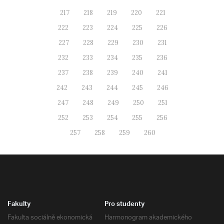
217
218
219
220
221
222
223
224
225
226
227
228
229
230
231
232
233
234
235
236
237
238
239
240
241
242
243
244
245
246
247
248
249
250
251
252
253
254
255
256
257
258
259
260
Fakulty
Pro studenty
Fakulta sociálně ekonomická
Harmonogram akademického