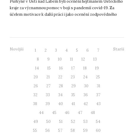
Purkyně v Ústí nad Labem byli oceněni hejtmanem Ústeckého
kraje za významnou pomoc v boji s pandemií covid-19. Za
účelem motivace k další práci i jako ocenění zodpovědného
přístupu k pracov...
Novější
Starší
1
2
3
4
5
6
7
8
9
10
11
12
13
14
15
16
17
18
19
20
21
22
23
24
25
26
27
28
29
30
31
32
33
34
35
36
37
38
39
40
41
42
43
44
45
46
47
48
49
50
51
52
53
54
55
56
57
58
59
60