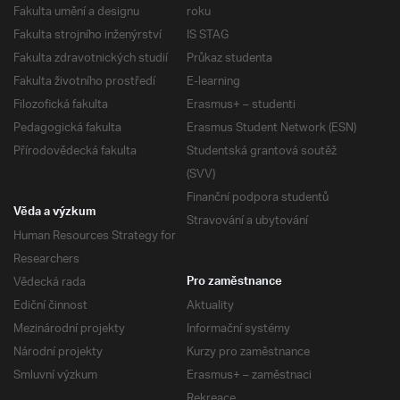
Fakulta umění a designu
roku
Fakulta strojního inženýrství
IS STAG
Fakulta zdravotnických studií
Průkaz studenta
Fakulta životního prostředí
E-learning
Filozofická fakulta
Erasmus+ – studenti
Pedagogická fakulta
Erasmus Student Network (ESN)
Přírodovědecká fakulta
Studentská grantová soutěž
(SVV)
Finanční podpora studentů
Věda a výzkum
Stravování a ubytování
Human Resources Strategy for
Researchers
Vědecká rada
Pro zaměstnance
Ediční činnost
Aktuality
Mezinárodní projekty
Informační systémy
Národní projekty
Kurzy pro zaměstnance
Smluvní výzkum
Erasmus+ – zaměstnaci
Rekreace