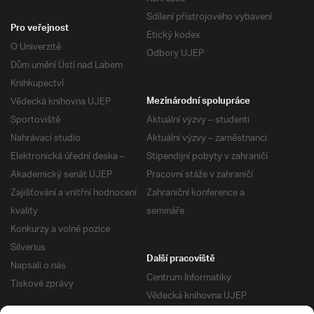
Sdílení přístrojového vybavení
Pro veřejnost
Etický kodex
O Univerzitě
Odbory UJEP
Dům umění Ústí nad Labem
Knihkupectví
Vědecká knihovna UJEP
Mezinárodní spolupráce
Sportoviště
Aktuální výzvy – studenti
Nahrávací studio
Aktuální výzvy – zaměstnanci
Elektronická úřední deska –
Stipendijní pobyty v zahraničí
Akademický senát UJEP
Pracovní stáže v zahraničí
Zajišťování a vnitřní hodnocení
Zahraniční konference a
kvality
semináře
Konkurzy a volné pozice
Silverius
Další pracoviště
Napsali o nás
Centrum Informatiky
Tiskové zprávy
Vědecká knihovna UJEP