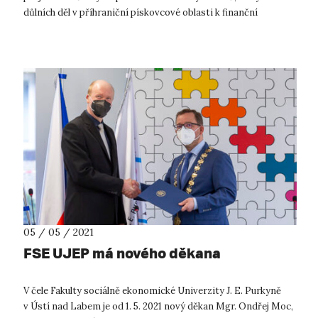
důlních děl v příhraniční pískovcové oblasti k finanční
podpoře. Spojí v něm svoje ...
05 / 05 / 2021
FSE UJEP má nového děkana
V čele Fakulty sociálně ekonomické Univerzity J. E. Purkyně
v Ústí nad Labem je od 1. 5. 2021 nový děkan Mgr. Ondřej Moc,