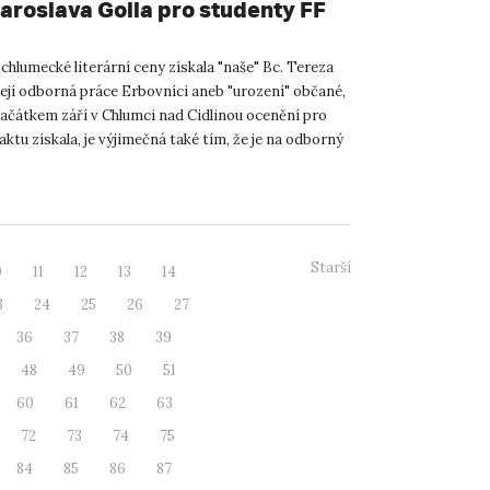
aroslava Golla pro studenty FF
chlumecké literární ceny získala "naše" Bc. Tereza
Její odborná práce Erbovníci aneb "urození" občané,
začátkem září v Chlumci nad Cidlinou ocenění pro
faktu získala, je výjimečná také tím, že je na odborný
Starší
0
11
12
13
14
3
24
25
26
27
36
37
38
39
48
49
50
51
60
61
62
63
72
73
74
75
84
85
86
87