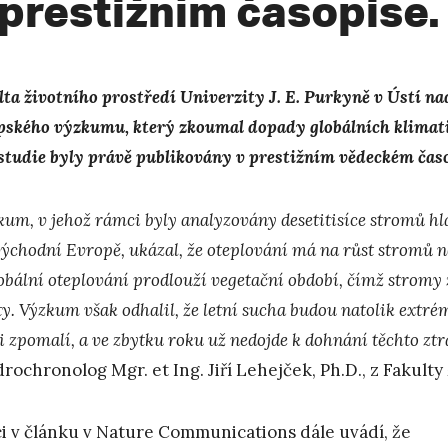
 prestižním časopise.
lta životního prostředí Univerzity J. E. Purkyně v Ústí na
pského výzkumu, který zkoumal dopady globálních klimat
 studie byly právě publikovány v prestižním vědeckém ča
kum, v jehož rámci byly analyzovány desetitisíce stromů hl
východní Evropě, ukázal, že oteplování má na růst stromů n
obální oteplování prodlouží vegetační období, čímž stromy z
y. Výzkum však odhalil, že letní sucha budou natolik extrém
i zpomalí, a ve zbytku roku už nedojde k dohnání těchto ztr
rochronolog Mgr. et Ing. Jiří Lehejček, Ph.D., z Fakulty
i v článku v Nature Communications dále uvádí, že