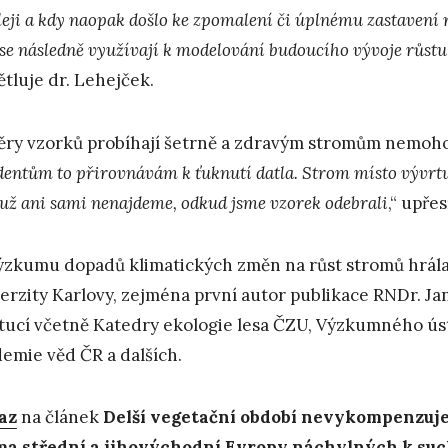
leji a kdy naopak došlo ke zpomalení či úplnému zastavení r
 se následně využívají k modelování budoucího vývoje růstu
ětluje dr. Lehejček.
ry vzorků probíhají šetrně a zdravým stromům nemohou
dentům to přirovnávám k ťuknutí datla. Strom místo vývrtu 
 už ani sami nenajdeme, odkud jsme vzorek odebrali
,“ upře
ýzkumu dopadů klimatických změn na růst stromů hrála 
erzity Karlovy, zejména první autor publikace RNDr. Jan
itucí včetně Katedry ekologie lesa ČZU, Výzkumného ús
emie věd ČR a dalších.
az
na článek
Delší vegetační období nevykompenzuje 
a střední a jihovýchodní Evropy náchylných k su