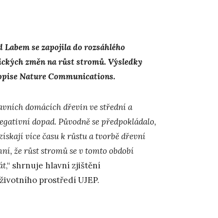
d Labem se zapojila do rozsáhlého
ických změn na růst stromů. Výsledky
sopise Nature Communications.
avních domácích dřevin ve střední a
egativní dopad. Původně se předpokládalo,
ískají více času k růstu a tvorbě dřevní
ní, že růst stromů se v tomto období
át
,“ shrnuje hlavní zjištění
 životního prostředí UJEP.