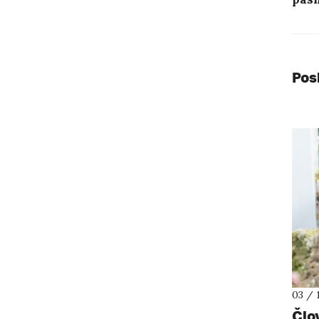
Pos
03 / 
Člo