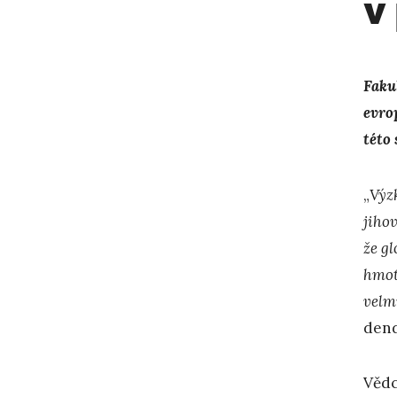
v
Faku
evro
této
„
Výz
jiho
že gl
hmot
velm
dend
Vědc