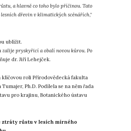
ůstu, a hlavně co toho bylo příčinou. Tato
 lesních dřevin v klimatických scénářích
,“
 ublížit.
zalije pryskyřicí a obalí novou kůrou. Po
sňuje dr. Jiří Lehejček.
klíčovou roli Přírodovědecká fakulta
 Tumajer, Ph.D. Podílela se na něm řada
tavu pro krajinu, Botanického ústavu
ztráty růstu v lesích mírného
chu
.