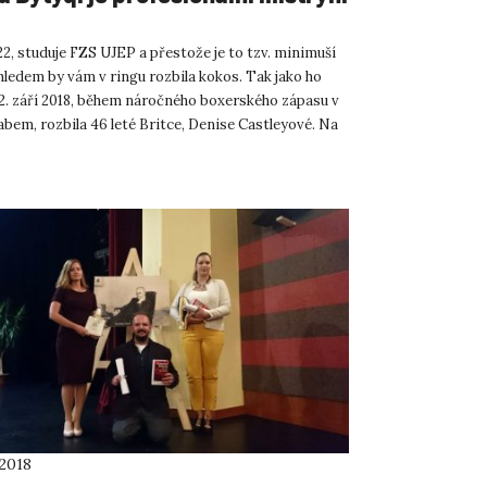
22, studuje FZS UJEP a přestože je to tzv. minimuší
hledem by vám v ringu rozbila kokos. Tak jako ho
2. září 2018, během náročného boxerského zápasu v
bem, rozbila 46 leté Britce, Denise Castleyové. Na
 2018