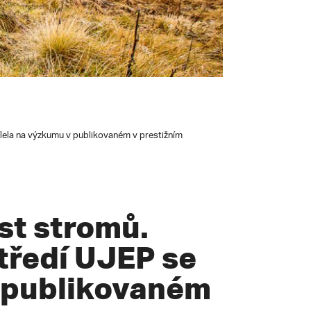
ílela na výzkumu v publikovaném v prestižním
st stromů.
tředí UJEP se
v publikovaném