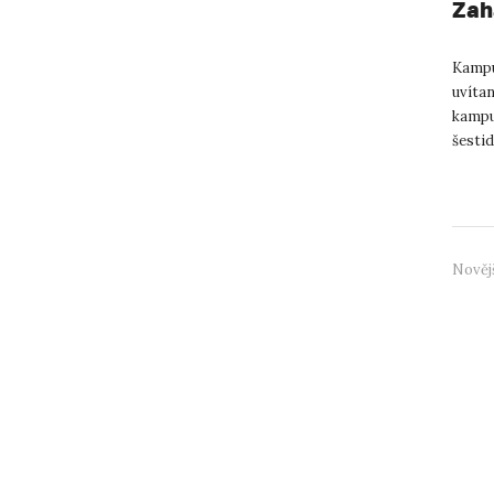
Zah
Kampu
uvíta
kampu
šesti
zvyšov
Nověj