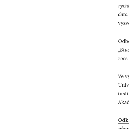
rych
data
vysv
Odbě
„
Stu
roce
Ve v
Univ
inst
Akad
Odk
pásm