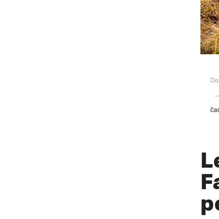
Do
ča
L
F
p