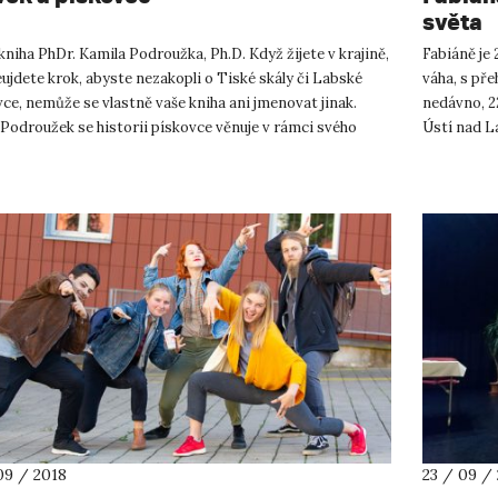
světa
niha PhDr. Kamila Podroužka, Ph.D. Když žijete v krajině,
Fabiáně je 
ujdete krok, abyste nezakopli o Tiské skály či Labské
váha, s pře
ce, nemůže se vlastně vaše kniha ani jmenovat jinak.
nedávno, 2
Podroužek se historii pískovce věnuje v rámci svého
Ústí nad La
ní v...
body t...
09 / 2018
23 / 09 /