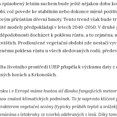
s způsobený letním suchem bude ještě nějakou dobu 
bí, což povede ke stabilním nebo dokonce mírně pozitiv
ovým přírůstům dřevní hmoty. Tento trend však bude tr
ité modely předpokládají v letech 2040–2050. V druhé po
děpodobností docházet k poklesu růstu, a to zejména, n
ovištích. Prodloužené vegetační období zde nestačí vyv
znému poklesu růstu u všech sledovaných rodů, předev
lta životního prostředí UJEP přispěla k výzkumu daty z
ných horách a Krkonoších.
esku i v Evropě máme hustou síť dlouho fungujících meteor
nou znalost klimatických podmínek. To je naprosto klíčov
arakterem vegetační sezóny (typicky průběh teplot a srážek
vnávána s letokruhy ze vzorků odebraných z lesů. Díky to