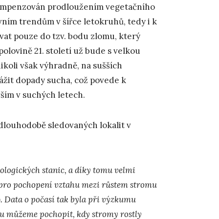
kompenzován prodloužením vegetačního
ním trendům v šířce letokruhů, tedy i k
vat pouze do tzv. bodu zlomu, který
lovině 21. století už bude s velkou
ikoli však výhradně, na sušších
ážit dopady sucha, což povede k
ším v suchých letech.
 dlouhodobě sledovaných lokalit v
ologických stanic, a díky tomu velmi
é pro pochopení vztahu mezi růstem stromu
). Data o počasí tak byla při výzkumu
mu můžeme pochopit, kdy stromy rostly