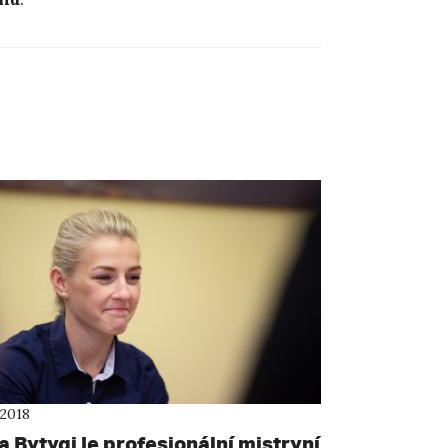
 2018
 Bytyqi je profesionální mistryní