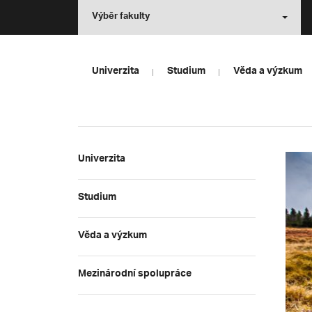
Výběr fakulty
Univerzita
Studium
Věda a výzkum
Univerzita
Studium
Věda a výzkum
Mezinárodní spolupráce