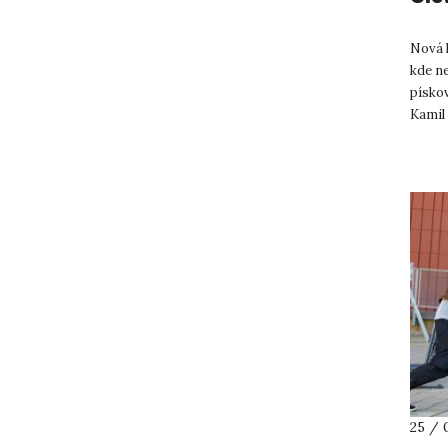
Nová k
kde ne
pískov
Kamil 
působe
25 / 