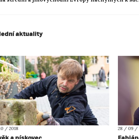
lední aktuality
10 / 2018
28 / 09 /
věk a pískovec
Fabiána