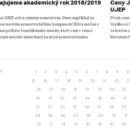
ajujeme akademický rok 2018/2019
Ceny J
UJEP
s UJEP ožívá zimním semestrem. Dnes například na
První cenu 
nou novému semestru běžíme kampusem! Zítra možná v
Vorálková 
su potkáte františkánské mnichy, kteří vám v rámci
za kterou 
denní ústecké misie hned na úvod semestru budou
literaturu 
at sebevědomí a říkat, ...
te...
ší
1
2
3
4
5
6
7
8
9
1
15
16
17
18
19
20
21
22
2
28
29
30
31
32
33
34
35
40
41
42
43
44
45
46
47
52
53
54
55
56
57
58
59
64
65
66
67
68
69
70
71
76
77
78
79
80
81
82
83