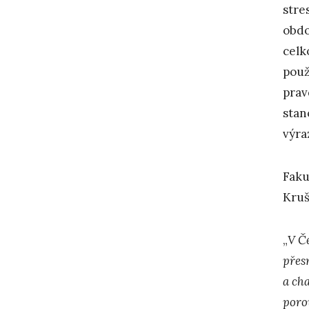
stre
obdo
celk
použ
prav
stan
výra
Faku
Kruš
„
V Č
přes
a ch
poro