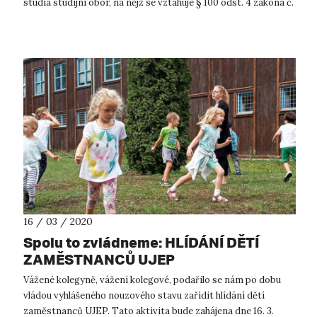
studia studijní obor, na nějž se vztahuje § 100 odst. 4 zákona č.
108/2006 o...
16 / 03 / 2020
Spolu to zvládneme: HLÍDÁNÍ DĚTÍ
ZAMĚSTNANCŮ UJEP
Vážené kolegyně, vážení kolegové, podařilo se nám po dobu
vládou vyhlášeného nouzového stavu zařídit hlídání dětí
zaměstnanců UJEP. Tato aktivita bude zahájena dne 16. 3.