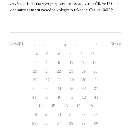
ve věci aktuálního vývoje epidemie koronaviru v ČR. Ve 12:00 h
k tomuto tématu zasedne kolegium rektora. Cca ve 13:00 h
bude zve...
Novější
Starší
1
2
3
4
5
6
7
8
9
10
11
12
13
14
15
16
17
18
19
20
21
22
23
24
25
26
27
28
29
30
31
32
33
34
35
36
37
38
39
40
41
42
43
44
45
46
47
48
49
50
51
52
53
54
55
56
57
58
59
60