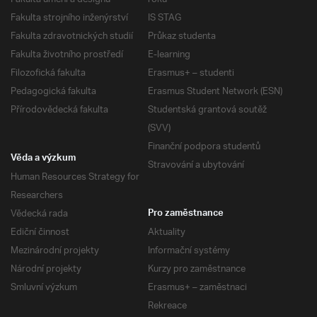
Fakulta strojního inženýrství
IS STAG
Fakulta zdravotnických studií
Průkaz studenta
Fakulta životního prostředí
E-learning
Filozofická fakulta
Erasmus+ – studenti
Pedagogická fakulta
Erasmus Student Network (ESN)
Přírodovědecká fakulta
Studentská grantová soutěž
(SVV)
Finanční podpora studentů
Věda a výzkum
Stravování a ubytování
Human Resources Strategy for
Researchers
Vědecká rada
Pro zaměstnance
Ediční činnost
Aktuality
Mezinárodní projekty
Informační systémy
Národní projekty
Kurzy pro zaměstnance
Smluvní výzkum
Erasmus+ – zaměstnaci
Rekreace