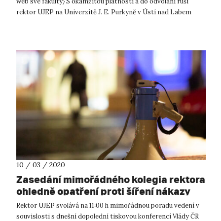
web své fakulty〉 S okamžitou platností a do odvolání ruší
rektor UJEP na Univerzitě J. E. Purkyně v Ústí nad Labem
veškerou výuk...
10 / 03 / 2020
Zasedání mimořádného kolegia rektora
ohledně opatření proti šíření nákazy
koronavirem
Rektor UJEP svolává na 11:00 h mimořádnou poradu vedení v
souvislosti s dnešní dopolední tiskovou konferencí Vlády ČR