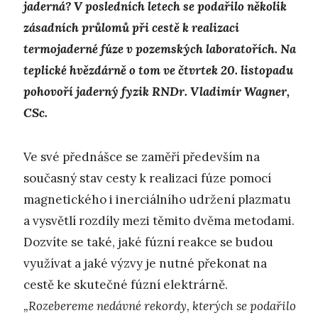
jaderná? V posledních letech se podařilo několik
zásadních průlomů při cestě k realizaci
termojaderné fúze v pozemských laboratořích. Na
teplické hvězdárně o tom ve čtvrtek 20. listopadu
pohovoří jaderný fyzik RNDr. Vladimír Wagner,
CSc.
Ve své přednášce se zaměří především na
současný stav cesty k realizaci fúze pomocí
magnetického i inerciálního udržení plazmatu
a vysvětlí rozdíly mezi těmito dvěma metodami.
Dozvíte se také, jaké fúzní reakce se budou
využívat a jaké výzvy je nutné překonat na
cestě ke skutečné fúzní elektrárně.
„Rozebereme nedávné rekordy, kterých se podařilo