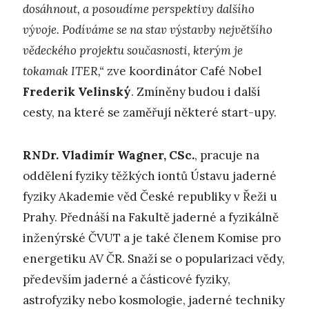
dosáhnout, a posoudíme perspektivy dalšího
vývoje. Podíváme se na stav výstavby největšího
vědeckého projektu současnosti, kterým je
tokamak ITER,“
zve koordinátor Café Nobel
Frederik Velinský
. Zmíněny budou i další
cesty, na které se zaměřují některé start-upy.
RNDr. Vladimír Wagner, CSc.
, pracuje na
oddělení fyziky těžkých iontů Ústavu jaderné
fyziky Akademie věd České republiky v Řeži u
Prahy. Přednáší na Fakultě jaderné a fyzikálně
inženýrské ČVUT a je také členem Komise pro
energetiku AV ČR. Snaží se o popularizaci vědy,
především jaderné a částicové fyziky,
astrofyziky nebo kosmologie, jaderné techniky