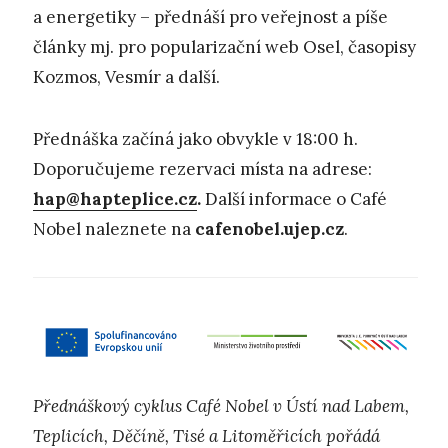
a energetiky – přednáší pro veřejnost a píše
články mj. pro popularizační web Osel, časopisy
Kozmos, Vesmír a další.
Přednáška začíná jako obvykle v 18:00 h.
Doporučujeme rezervaci místa na adrese:
hap@hapteplice.cz
.
Další informace o Café
Nobel naleznete na
cafenobel.ujep.cz
.
Přednáškový cyklus Café Nobel v Ústí nad Labem,
Teplicích, Děčíně, Tisé a Litoměřicích pořádá