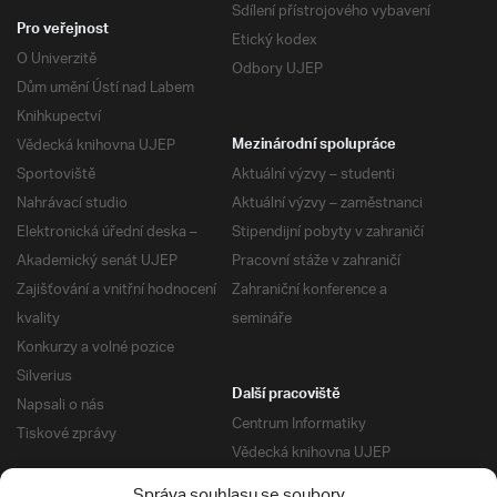
Sdílení přístrojového vybavení
Pro veřejnost
Etický kodex
O Univerzitě
Odbory UJEP
Dům umění Ústí nad Labem
Knihkupectví
Vědecká knihovna UJEP
Mezinárodní spolupráce
Sportoviště
Aktuální výzvy – studenti
Nahrávací studio
Aktuální výzvy – zaměstnanci
Elektronická úřední deska –
Stipendijní pobyty v zahraničí
Akademický senát UJEP
Pracovní stáže v zahraničí
Zajišťování a vnitřní hodnocení
Zahraniční konference a
kvality
semináře
Konkurzy a volné pozice
Silverius
Další pracoviště
Napsali o nás
Centrum Informatiky
Tiskové zprávy
Vědecká knihovna UJEP
Správa kolejí a menz
Správa souhlasu se soubory