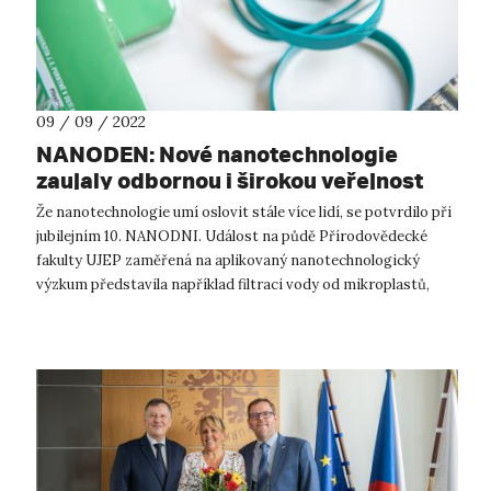
09 / 09 / 2022
NANODEN: Nové nanotechnologie
zaujaly odbornou i širokou veřejnost
Že nanotechnologie umí oslovit stále více lidí, se potvrdilo při
jubilejním 10. NANODNI. Událost na půdě Přírodovědecké
fakulty UJEP zaměřená na aplikovaný nanotechnologický
výzkum představila například filtraci vody od mikroplastů,
možnosti výroby z n...