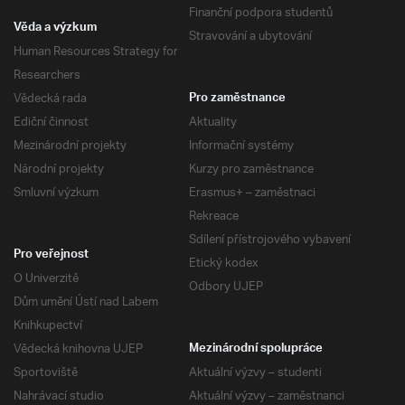
Finanční podpora studentů
Věda a výzkum
Stravování a ubytování
Human Resources Strategy for
Researchers
Vědecká rada
Pro zaměstnance
Ediční činnost
Aktuality
Mezinárodní projekty
Informační systémy
Národní projekty
Kurzy pro zaměstnance
Smluvní výzkum
Erasmus+ – zaměstnaci
Rekreace
Sdílení přístrojového vybavení
Pro veřejnost
Etický kodex
O Univerzitě
Odbory UJEP
Dům umění Ústí nad Labem
Knihkupectví
Vědecká knihovna UJEP
Mezinárodní spolupráce
Sportoviště
Aktuální výzvy – studenti
Nahrávací studio
Aktuální výzvy – zaměstnanci