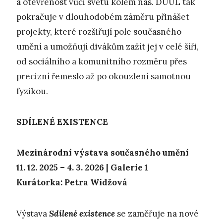
a otevřenost vůči světu kolem nás. DUÚL tak
pokračuje v dlouhodobém záměru přinášet
projekty, které rozšiřují pole současného
umění a umožňují divákům zažít jej v celé šíři,
od sociálního a komunitního rozměru přes
precizní řemeslo až po okouzlení samotnou
fyzikou.
SDÍLENÉ EXISTENCE
Mezinárodní výstava současného umění
11. 12. 2025 – 4. 3. 2026 | Galerie 1
Kurátorka: Petra Widžová
Výstava
Sdílené existence
se zaměřuje na nové