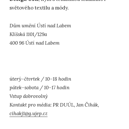
světového textilu a módy.
Dům umění Ústí nad Labem
Klíšská 1101/129a
400 96 Ústí nad Labem
úterý–čtvrtek / 10–18 hodin
pátek–sobota / 10–17 hodin
Vstup dobrovolný
Kontakt pro média: PR DUÚL, Jan Čihák,
cihakj1@g.ujep.cz