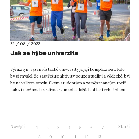
22 / 08 / 2022
Jak se hýbe univerzita
Výrazným rysem ústecké univerzity je její komplexnost. Kdo
by si myslel, že zastřešuje aktivity pouze studijní a vědecké, byl
by na velkém omylu. Svým studentům a zaměstnancům totiž
nabízí možnosti realizace v mnoha dalších oblastech. Jednou
z nich je ...
Novější
Starší
1
2
3
4
5
6
7
8
9
10
11
12
13