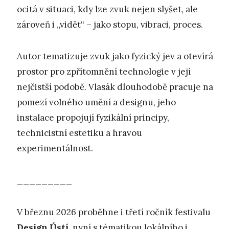
ocitá v situaci, kdy lze zvuk nejen slyšet, ale
zároveň i „vidět“ – jako stopu, vibraci, proces.
Autor tematizuje zvuk jako fyzický jev a otevírá
prostor pro zpřítomnění technologie v její
nejčistší podobě. Vlasák dlouhodobě pracuje na
pomezí volného umění a designu, jeho
instalace propojují fyzikální principy,
technicistní estetiku a hravou
experimentálnost.
_________
V březnu 2026 proběhne i třetí ročník festivalu
Design Ústí
, nyní s tématikou lokálního i