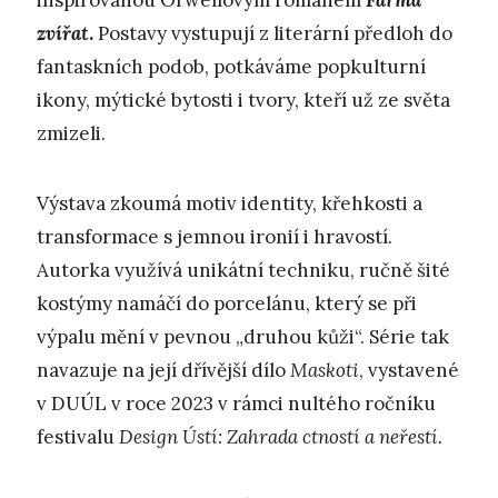
inspirovanou Orwellovým románem
Farma
zvířat
.
Postavy vystupují z literární předloh do
fantaskních podob, potkáváme popkulturní
ikony, mýtické bytosti i tvory, kteří už ze světa
zmizeli.
Výstava zkoumá motiv identity, křehkosti a
transformace s jemnou ironií i hravostí.
Autorka využívá unikátní techniku, ručně šité
kostýmy namáčí do porcelánu, který se při
výpalu mění v pevnou „druhou kůži“. Série tak
navazuje na její dřívější dílo
Maskoti
, vystavené
v DUÚL v roce 2023 v rámci nultého ročníku
festivalu
Design Ústí: Zahrada ctností a neřestí.