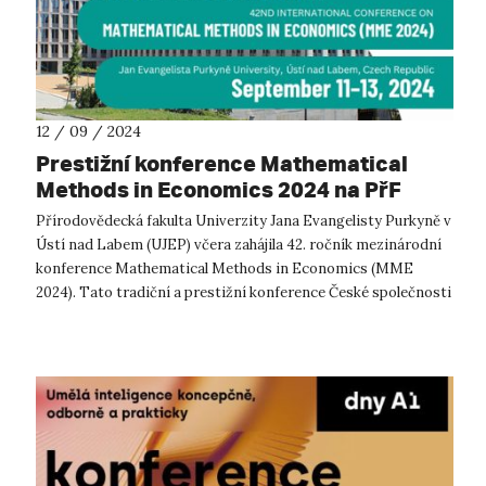
12 / 09 / 2024
Prestižní konference Mathematical
Methods in Economics 2024 na PřF
UJEP
Přírodovědecká fakulta Univerzity Jana Evangelisty Purkyně v
Ústí nad Labem (UJEP) včera zahájila 42. ročník mezinárodní
konference Mathematical Methods in Economics (MME
2024). Tato tradiční a prestižní konference České společnosti
pro operační výzkum...