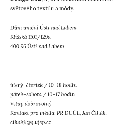
světového textilu a módy.
Dům umění Ústí nad Labem
Klíšská 1101/129a
400 96 Ústí nad Labem
úterý–čtvrtek / 10–18 hodin
pátek–sobota / 10–17 hodin
Vstup dobrovolný
Kontakt pro média: PR DUÚL, Jan Čihák,
cihakj1@g.ujep.cz