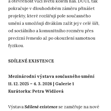
a otevřenost vůči světu kolem nás. DUÚL tak
pokračuje v dlouhodobém záměru přinášet
projekty, které rozšiřují pole současného
umění a umožňují divákům zažít jej v celé šíři,
od sociálního a komunitního rozměru přes
precizní řemeslo až po okouzlení samotnou
fyzikou.
SDÍLENÉ EXISTENCE
Mezinárodní výstava současného umění
11. 12. 2025 – 4. 3. 2026 | Galerie 1
Kurátorka: Petra Widžová
Výstava
Sdílené existence
se zaměřuje na nové