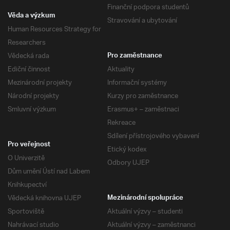
Finanční podpora studentů
Věda a výzkum
Stravování a ubytování
Human Resources Strategy for
Researchers
Vědecká rada
Pro zaměstnance
Ediční činnost
Aktuality
Mezinárodní projekty
Informační systémy
Národní projekty
Kurzy pro zaměstnance
Smluvní výzkum
Erasmus+ – zaměstnaci
Rekreace
Sdílení přístrojového vybavení
Pro veřejnost
Etický kodex
O Univerzitě
Odbory UJEP
Dům umění Ústí nad Labem
Knihkupectví
Vědecká knihovna UJEP
Mezinárodní spolupráce
Sportoviště
Aktuální výzvy – studenti
Nahrávací studio
Aktuální výzvy – zaměstnanci