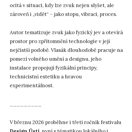
ocitá v situaci, kdy lze zvuk nejen slyšet, ale
zároveň i „vidět“ – jako stopu, vibraci, proces.
Autor tematizuje zvuk jako fyzický jev a otevírá
prostor pro zpřítomnění technologie v její
nejčistší podobě. Vlasák dlouhodobě pracuje na
pomezí volného umění a designu, jeho
instalace propojují fyzikální principy,
technicistní estetiku a hravou
experimentálnost.
_________
V březnu 2026 proběhne i třetí ročník festivalu
Design Ústí
, nyní s tématikou lokálního i