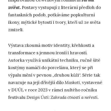
inspirovanou Orwellovým románem
Farma
zvířat
.
Postavy vystupují z literární předloh do
fantaskních podob, potkáváme popkulturní
ikony, mýtické bytosti i tvory, kteří už ze světa
zmizeli.
Výstava zkoumá motiv identity, křehkosti a
transformace s jemnou ironií i hravostí.
Autorka využívá unikátní techniku, ručně šité
kostýmy namáčí do porcelánu, který se při
výpalu mění v pevnou „druhou kůži“. Série tak
navazuje na její dřívější dílo
Maskoti
, vystavené
v DUÚL v roce 2023 v rámci nultého ročníku
festivalu
Design Ústí: Zahrada ctností a neřestí.