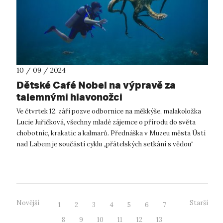
10 / 09 / 2024
Dětské Café Nobel na výpravě za
tajemnými hlavonožci
Ve čtvrtek 12. září pozve odbornice na měkkýše, malakoložka
Lucie Juřičková, všechny mladé zájemce o přírodu do světa
chobotnic, krakatic a kalmarů. Přednáška v Muzeu města Ústí
nad Labem je součástí cyklu „přátelských setkání s vědou“
Café Nobel, v dě...
Novější
Starší
1
2
3
4
5
6
7
8
9
10
11
12
13