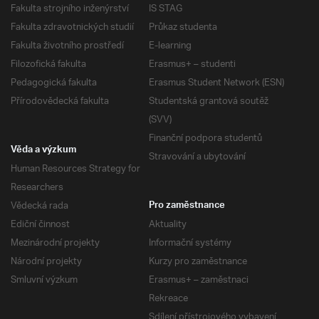
Fakulta strojního inženýrství
IS STAG
Fakulta zdravotnických studií
Průkaz studenta
Fakulta životního prostředí
E-learning
Filozofická fakulta
Erasmus+ – studenti
Pedagogická fakulta
Erasmus Student Network (ESN)
Přírodovědecká fakulta
Studentská grantová soutěž
(SVV)
Finanční podpora studentů
Věda a výzkum
Stravování a ubytování
Human Resources Strategy for
Researchers
Vědecká rada
Pro zaměstnance
Ediční činnost
Aktuality
Mezinárodní projekty
Informační systémy
Národní projekty
Kurzy pro zaměstnance
Smluvní výzkum
Erasmus+ – zaměstnaci
Rekreace
Sdílení přístrojového vybavení