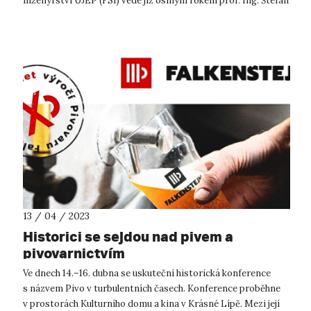
inženýrství UJEP (FSI) vede již osmým rokem prof. Ing. Štefan
Michna...
13 / 04 / 2023
Historici se sejdou nad pivem a
pivovarnictvím
Ve dnech 14.–16. dubna se uskuteční historická konference
s názvem Pivo v turbulentních časech. Konference proběhne
v prostorách Kulturního domu a kina v Krásné Lípě. Mezi její