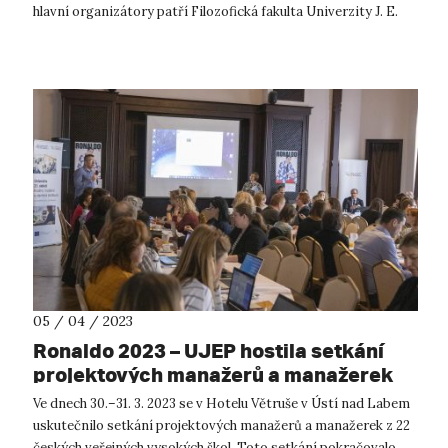
hlavní organizátory patří Filozofická fakulta Univerzity J. E.
Purkyně v Ús...
05 / 04 / 2023
Ronaldo 2023 – UJEP hostila setkání
projektových manažerů a manažerek
veřejných vysokých škol z celé České
Ve dnech 30.–31. 3. 2023 se v Hotelu Větruše v Ústí nad Labem
republiky
uskutečnilo setkání projektových manažerů a manažerek z 22
českých veřejných vysokých škol. Toto setkání pokračovalo