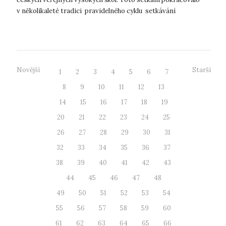
v několikaleté tradici pravidelného cyklu setkávání
projektových ce...
Novější
Starší
1
2
3
4
5
6
7
8
9
10
11
12
13
14
15
16
17
18
19
20
21
22
23
24
25
26
27
28
29
30
31
32
33
34
35
36
37
38
39
40
41
42
43
44
45
46
47
48
49
50
51
52
53
54
55
56
57
58
59
60
61
62
63
64
65
66