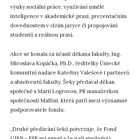
výuky sociální práce, využívání umělé
inteligence v akademické praxi, prezentačním
dovednostem v cizím jazyce či propojování
studentů s reálnou praxí.
Akce se konala za účasti děkana fakulty, Ing.
Miroslava Kopáčka, Ph.D., ředitelky Ústecké
komunitní nadace Kateřiny Valešové i partnerů
a absolventů fakulty. Šeky předával děkan
společně s Marií Logrovou, PR manažerkou
společnosti Malfini, která patří mezi významné
podporovatele fondu.
„Druhé předávání šeků potvrzuje, že Fond
UJEP – FSE má smysl a že naši studující i