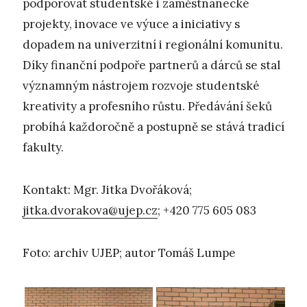
podporovat studentské i zaměstnanecké
projekty, inovace ve výuce a iniciativy s
dopadem na univerzitní i regionální komunitu.
Díky finanční podpoře partnerů a dárců se stal
významným nástrojem rozvoje studentské
kreativity a profesního růstu. Předávání šeků
probíhá každoročně a postupně se stává tradicí
fakulty.
Kontakt: Mgr. Jitka Dvořáková;
jitka.dvorakova@ujep.cz
; +420 775 605 083
Foto: archiv UJEP; autor Tomáš Lumpe