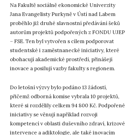
Na Fakultě sociálně ekonomické Univerzity
Jana Evangelisty Purkyně v Ústí nad Labem
proběhlo již druhé slavnostní předávání šeků
autorům projektů podpořených z FONDU UJEP
– FSE. Ten byl vytvořen s cílem podporovat
studentské i zaměstnanecké iniciativy, které
obohacují akademické prostředí, přinášejí
inovace a posilují vazby fakulty s regionem.
Do letošní výzvy bylo podáno 13 žádostí,
přičemž odborná komise vybrala 10 projektů,
které si rozdělily celkem 94 800 Kč. Podpořené
iniciativy se věnují například rozvoji
kompetencí v oblasti duševního zdraví, krizové
intervence a adiktologie, ale také inovacím