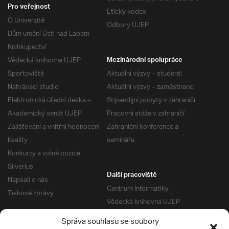
Pro veřejnost
Etický kodex
O Univerzitě
Odbory UJEP
Dům umění Ústí nad Labem
Knihkupectví
Vědecká knihovna UJEP
Mezinárodní spolupráce
Sportoviště
Aktuální výzvy – studenti
Nahrávací studio
Aktuální výzvy – zaměstnanci
Elektronická úřední deska –
Stipendijní pobyty v zahraničí
Akademický senát UJEP
Pracovní stáže v zahraničí
Zajišťování a vnitřní hodnocení
Zahraniční konference a
kvality
semináře
Konkurzy a volné pozice
Silverius
Další pracoviště
Napsali o nás
Centrum Informatiky
Tiskové zprávy
Vědecká knihovna UJEP
Správa kolejí a menz
Správa souhlasu se soubory
Univerzitní centrum podpory
Pro absolventy