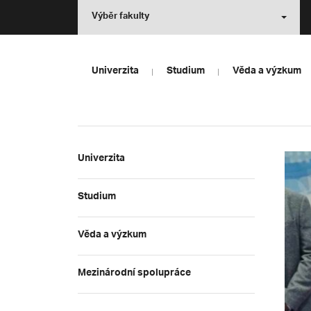
Výběr fakulty
Univerzita
Studium
Věda a výzkum
Univerzita
Studium
Věda a výzkum
Mezinárodní spolupráce