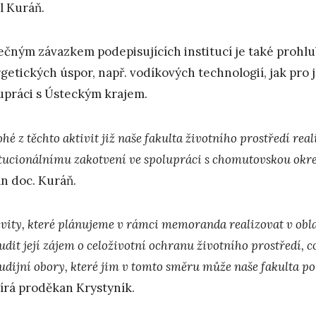
l Kuráň.
ečným závazkem podepisujících institucí je také prohl
getických úspor, např. vodíkových technologií, jak pro j
upráci s Ústeckým krajem.
é z těchto aktivit již naše fakulta životního prostředí reali
itucionálnímu zakotvení ve spolupráci s chomutovskou ok
n doc. Kuráň.
ivity, které plánujeme v rámci memoranda realizovat v obl
udit její zájem o celoživotní ochranu životního prostředí, 
tudijní obory, které jim v tomto směru může naše fakulta p
írá proděkan Krystyník.