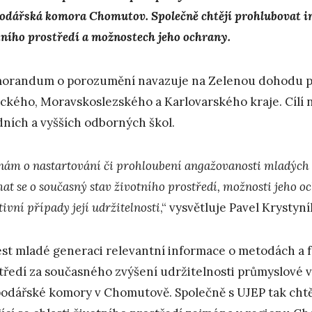
odářská komora Chomutov. Společně chtějí prohlubovat i
tního prostředí a možnostech jeho ochrany.
randum o porozumění navazuje na Zelenou dohodu p
ckého, Moravskoslezského a Karlovarského kraje. Cílí n
dních a vyšších odborných škol.
 nám o nastartování či prohloubení angažovanosti mladých 
at se o současný stav životního prostředí, možnosti jeho oc
ivní případy její udržitelnosti
,“ vysvětluje Pavel Krystyn
ést mladé generaci relevantní informace o metodách a 
tředí za současného zvýšení udržitelnosti průmyslové v
odářské komory v Chomutově. Společně s UJEP tak chtěj