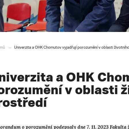
mů
Univerzita a OHK Chomutov vyjadřují porozumění v oblasti životníh
niverzita a OHK Chom
orozumění v oblasti ž
rostředí
randum o porozumění podepsaly dne 7. 11. 2023 Fakulta 