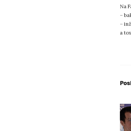
Na F
– ba
– in
a to
Pos