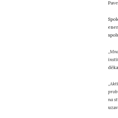
Pave
Spol
ener
spol
„
Mnoh
inst
děka
„
Akt
prob
na s
uzav