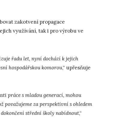
ubovat zakotvení propagace
ejich využívání, tak i pro výrobu ve
zuje řadu let, nyní dochází k jejich
resní hospodářskou komorou
,“ upřesňuje
asti práce s mladou generací, mohou
což považujeme za perspektivní s ohledem
o dokončení střední školy nabídnout
,“