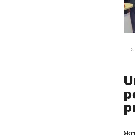
Do
U
p
p
Memo