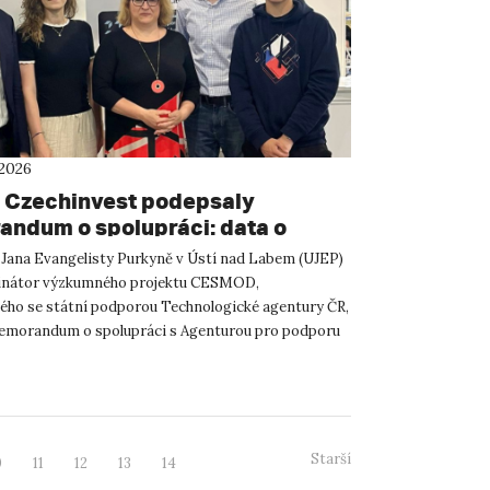
 2026
 Czechinvest podepsaly
ndum o spolupráci: data o
atelském prostředí posílí
 Jana Evangelisty Purkyně v Ústí nad Labem (UJEP)
m CESMOD
dinátor výzkumného projektu CESMOD,
ého se státní podporou Technologické agentury ČR,
emorandum o spolupráci s Agenturou pro podporu
 investic CzechInve...
Starší
0
11
12
13
14