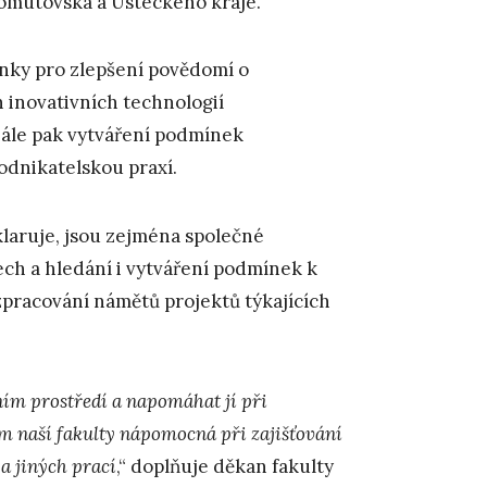
Chomutovska a Ústeckého kraje.
nky pro zlepšení povědomí o
 inovativních technologií
Dále pak vytváření podmínek
odnikatelskou praxí.
aruje, jsou zejména společné
ch a hledání i vytváření podmínek k
zpracování námětů projektů týkajících
ním prostředí a napomáhat jí při
 naší fakulty nápomocná při zajišťování
a jiných prací
,“ doplňuje děkan fakulty