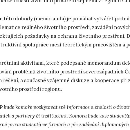
jící se oblasti životního prostředí zejména v regionu 
m této dohody (memoranda) je pomáhat vytvářet podmí
lematice reálného životního prostředí, zavádění nových
ektujících požadavky na ochranu životního prostření. 
truktivní spolupráce mezi teoretickým pracovištěm a p
rétními aktivitami, které podepsané memorandum dekl
vání problémů životního prostředí severozápadních Če
ch řešení, a současně vzájemné diskuze a kooperace při 
ivotního prostředí regionu.
P bude komoře poskytovat své informace a znalos
ti
o život
ních s partnery či ins
ti
tucemi
.
Komora bude zase studentům
rné praxe studentů ve firmách a při zadávání diplomových 