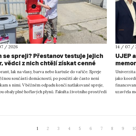
07 / 2026
14 / 07 /
 se spreji? Přestanov testuje jejich
UJEP a
, vědci z nich chtějí získat cenné
memora
y
podnik
ant, lak na vlasy, barva nebo kartuše do vařiče. Spreje
Univerzita
výzku
ěžnou součástí domácností, po použití ale často není
jako koor
 kam s nimi. V běžném odpadu končí natlakované spreje,
financovan
ou obaly plné hořlavých plynů. Fakulta životního prostředí
uzavřela m
podnikání a
1
2
3
4
5
6
7
8
9
1