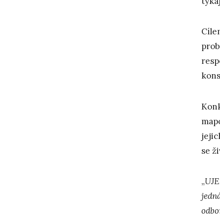
týka
Cíle
prob
resp
kons
Konk
mapo
jeji
se ž
„
UJE
jedná
odbo