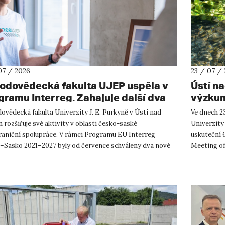
07 / 2026
23 / 07 /
rodovědecká fakulta UJEP uspěla v
Ústí n
gramu Interreg. Zahajuje další dva
výzkum
shraniční projekty se saskými
ovědecká fakulta Univerzity J. E. Purkyně v Ústí nad
Ve dnech 23
tnery
rozšiřuje své aktivity v oblasti česko-saské
Univerzity
raniční spolupráce. V rámci Programu EU Interreg
uskuteční 
–Sasko 2021–2027 byly od července schváleny dva nové
Meeting of
ty, které propojí české ...
přírodověd