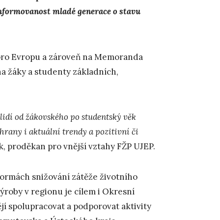
nformovanost mladé generace o stavu
ro Evropu a zároveň na Memoranda
a žáky a studenty základních,
lidí od žákovského po studentský věk
hrany i aktuální trendy a pozitivní či
ík, proděkan pro vnější vztahy FŽP UJEP.
formách snižování zátěže životního
ýroby v regionu je cílem i Okresní
í spolupracovat a podporovat aktivity