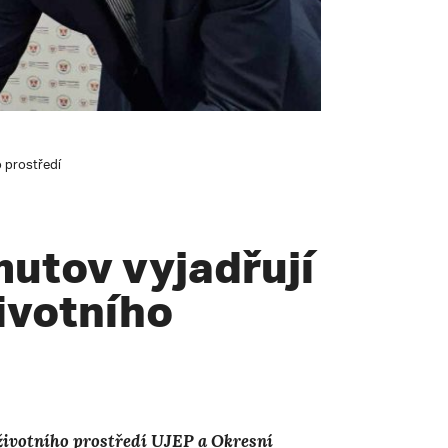
o prostředí
utov vyjadřují
ivotního
životního prostředí UJEP a Okresní