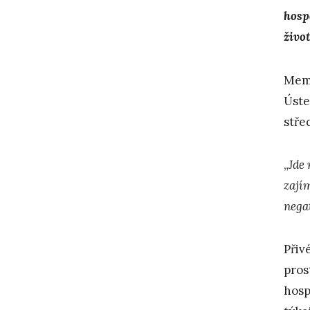
hosp
živo
Memo
Úste
stře
„
Jde
zajím
negat
Přiv
pros
hosp