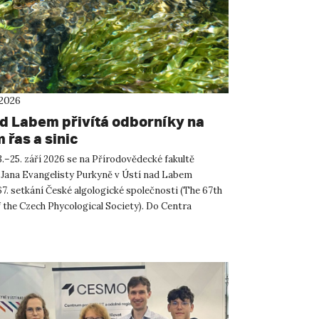
 2026
ad Labem přivítá odborníky na
 řas a sinic
.–25. září 2026 se na Přírodovědecké fakultě
 Jana Evangelisty Purkyně v Ústí nad Labem
67. setkání České algologické společnosti (The 67th
 the Czech Phycological Society). Do Centra
ných a technickýc...