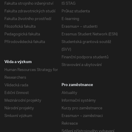
Fakulta strojního inženýrství
IS STAG
Fakulta zdravotnických studií
Průkaz studenta
Fakulta životního prostředí
E-learning
Filozofická fakulta
Erasmus+ – studenti
Pedagogická fakulta
Erasmus Student Network (ESN)
Přírodovědecká fakulta
Studentská grantová soutěž
(SVV)
Finanční podpora studentů
Věda a výzkum
Stravování a ubytování
Human Resources Strategy for
Researchers
Vědecká rada
Pro zaměstnance
Ediční činnost
Aktuality
Mezinárodní projekty
Informační systémy
Národní projekty
Kurzy pro zaměstnance
Smluvní výzkum
Erasmus+ – zaměstnaci
Rekreace
Sdílení přístrojového vybavení