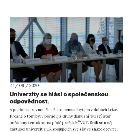
27 / 09 / 2020
Univerzity se hlásí o společenskou
odpovědnost.
A pojďme si rovnou říci, že to nemusí být jen v dobách krize.
Přesně o tom byl v pořadí již druhý diskuzní "kulatý stůl"
pořádaný tentokrát na půdě pražské ČVUT. Sešli se u něj
zástupci univerzit z ČR spojujících své síly ve snaze otevřít