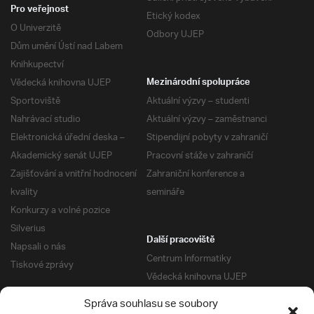
Pro veřejnost
Etický kodex
O Univerzitě
Odbory UJEP
Dům umění Ústí nad Labem
Knihkupectví
Vědecká knihovna UJEP
Mezinárodní spolupráce
Sportoviště
Aktuální výzvy – studenti
Nahrávací studio
Aktuální výzvy – zaměstnanci
Elektronická úřední deska –
Stipendijní pobyty v zahraničí
Akademický senát UJEP
Pracovní stáže v zahraničí
Zajišťování a vnitřní hodnocení
Zahraniční konference a
kvality
semináře
Konkurzy a volné pozice
Silverius
Další pracoviště
Napsali o nás
Centrum Informatiky
Tiskové zprávy
Vědecká knihovna UJEP
Správa kolejí a menz
Správa souhlasu se soubory
Univerzitní centrum podpory
Pro absolventy