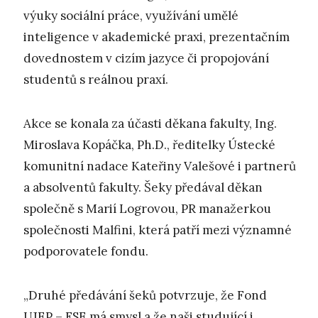
výuky sociální práce, využívání umělé
inteligence v akademické praxi, prezentačním
dovednostem v cizím jazyce či propojování
studentů s reálnou praxí.
Akce se konala za účasti děkana fakulty, Ing.
Miroslava Kopáčka, Ph.D., ředitelky Ústecké
komunitní nadace Kateřiny Valešové i partnerů
a absolventů fakulty. Šeky předával děkan
společně s Marií Logrovou, PR manažerkou
společnosti Malfini, která patří mezi významné
podporovatele fondu.
„Druhé předávání šeků potvrzuje, že Fond
UJEP – FSE má smysl a že naši studující i