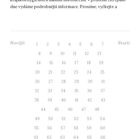
dne vydáme podrobnější informace. Prosíme, vyčkejte a
sledujte weby fakult, k...
Novější
Starší
1
2
3
4
5
6
7
8
9
10
11
12
13
14
15
16
17
18
19
20
21
22
23
24
25
26
27
28
29
30
31
32
33
34
35
36
37
38
39
40
41
42
43
44
45
46
47
48
49
50
51
52
53
54
55
56
57
58
59
60
61
62
63
64
65
66