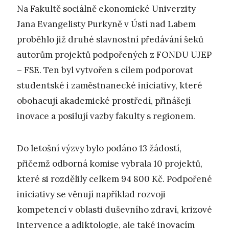
Na Fakultě sociálně ekonomické Univerzity
Jana Evangelisty Purkyně v Ústí nad Labem
proběhlo již druhé slavnostní předávání šeků
autorům projektů podpořených z FONDU UJEP
– FSE. Ten byl vytvořen s cílem podporovat
studentské i zaměstnanecké iniciativy, které
obohacují akademické prostředí, přinášejí
inovace a posilují vazby fakulty s regionem.
Do letošní výzvy bylo podáno 13 žádostí,
přičemž odborná komise vybrala 10 projektů,
které si rozdělily celkem 94 800 Kč. Podpořené
iniciativy se věnují například rozvoji
kompetencí v oblasti duševního zdraví, krizové
intervence a adiktologie, ale také inovacím