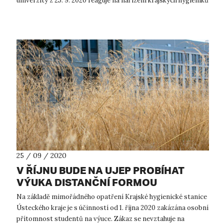
univerzity z 25. 9. 2020 reaguje na nařízení krajských hygieniků
z téhož dne....
25 / 09 / 2020
V ŘÍJNU BUDE NA UJEP PROBÍHAT
VÝUKA DISTANČNÍ FORMOU
Na základě mimořádného opatření Krajské hygienické stanice
Ústeckého kraje je s účinností od 1. října 2020 zakázána osobní
přítomnost studentů na výuce. Zákaz se nevztahuje na