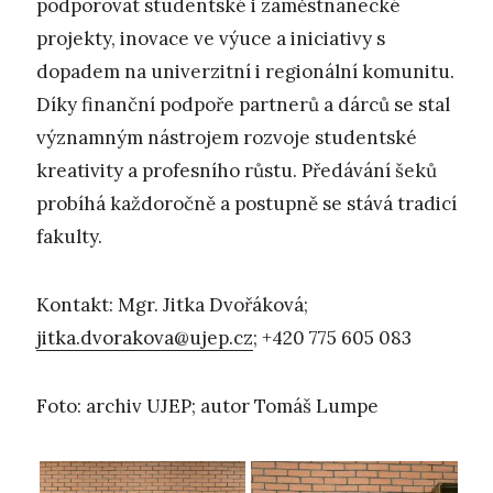
podporovat studentské i zaměstnanecké
projekty, inovace ve výuce a iniciativy s
dopadem na univerzitní i regionální komunitu.
Díky finanční podpoře partnerů a dárců se stal
významným nástrojem rozvoje studentské
kreativity a profesního růstu. Předávání šeků
probíhá každoročně a postupně se stává tradicí
fakulty.
Kontakt: Mgr. Jitka Dvořáková;
jitka.dvorakova@ujep.cz
; +420 775 605 083
Foto: archiv UJEP; autor Tomáš Lumpe