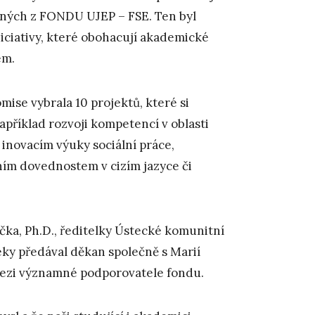
ených z FONDU UJEP – FSE. Ten byl
iciativy, které obohacují akademické
em.
mise vybrala 10 projektů, které si
apříklad rozvoji kompetencí v oblasti
 inovacím výuky sociální práce,
ním dovednostem v cizím jazyce či
áčka, Ph.D., ředitelky Ústecké komunitní
eky předával děkan společně s Marií
 mezi významné podporovatele fondu.