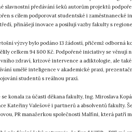
é slavnostní předávání šeků autorům projektů podpoř
ořen s cílem podporovat studentské i zaměstnanecké in
tředí, přinášejí inovace a posilují vazby fakulty s region
etošní výzvy bylo podáno 13 žádostí, přičemž odborná ko
ělily celkem 94 800 Kč. Podpořené iniciativy se věnují n
vního zdraví, krizové intervence a adiktologie, ale také
ívání umělé inteligence v akademické praxi, prezentač
ojování studentů s reálnou praxí.
 se konala za účasti děkana fakulty, Ing. Miroslava Kop
ce Kateřiny Valešové i partnerů a absolventů fakulty. Š
ovou, PR manažerkou společnosti Malfini, která patří