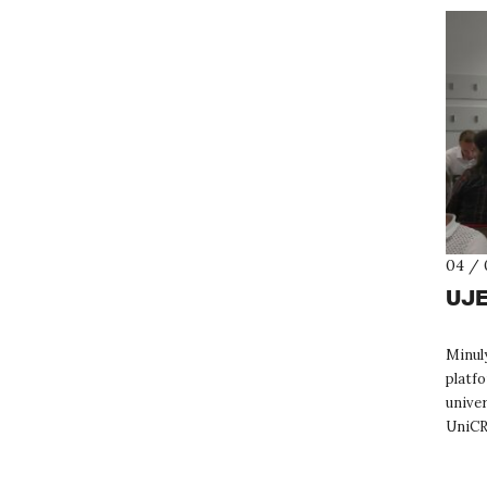
04 / 
UJE
Minulý
platfo
unive
UniCR
doprav