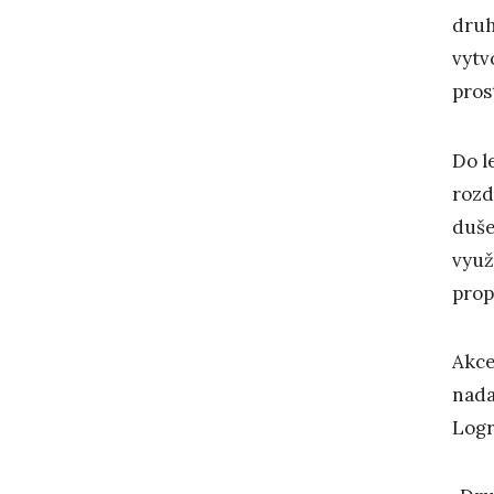
druh
vytv
pros
Do l
rozd
duše
využ
prop
Akce
nada
Logr