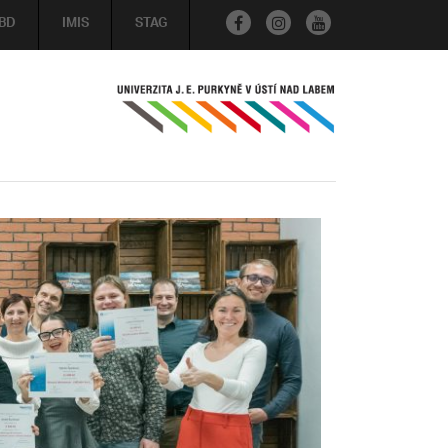
BD
IMIS
STAG