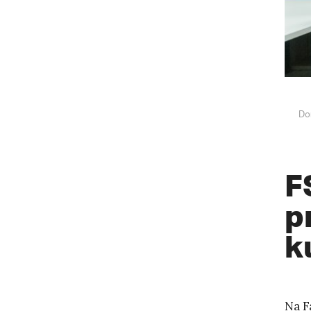
Do
F
p
k
Na F