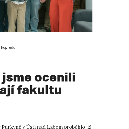
u kupředu
jsme ocenili
ají fakultu
 Purkyně v Ústí nad Labem proběhlo již