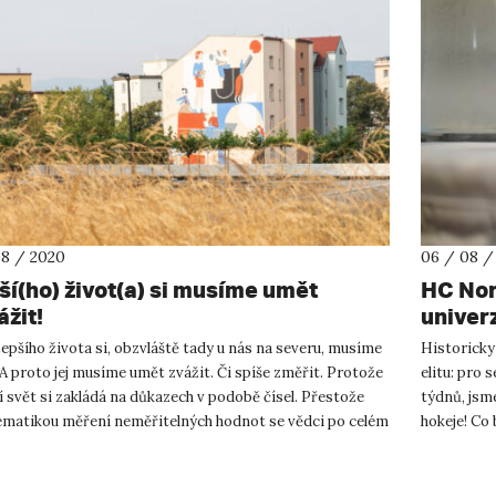
08 / 2020
06 / 08 /
ší(ho) život(a) si musíme umět
HC Nor
ážit!
univerz
epšího života si, obzvláště tady u nás na severu, musíme
Historicky 
 A proto jej musíme umět zvážit. Či spíše změřit. Protože
elitu: pro 
 svět si zakládá na důkazech v podobě čísel. Přestože
týdnů, jsm
ematikou měření neměřitelných hodnot se vědci po celém
hokeje! Co 
nár...