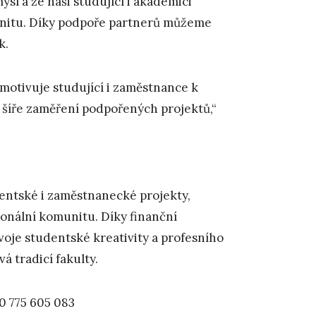
sl a že naši studující i akademici
munitu. Díky podpoře partnerů můžeme
k.
á motivuje studující i zaměstnance k
a šíře zaměření podpořených projektů,“
dentské i zaměstnanecké projekty,
ionální komunitu. Díky finanční
oje studentské kreativity a profesního
á tradicí fakulty.
20 775 605 083