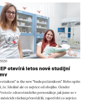
 2020
P otevírá letos nové studijní
amy
votníkem" is the new "budu požárníkem". Nebo spíše
, že. Ideálně ale co nejvíce od obojího. Gender
Protože zdravotnického personálu je, jak jsme se v
měsících všichni přesvědčili, zapotřebí co nejvíce.