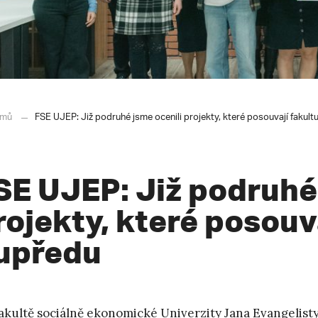
mů
FSE UJEP: Již podruhé jsme ocenili projekty, které posouvají fakult
SE UJEP: Již podruhé 
rojekty, které posouv
upředu
akultě sociálně ekonomické Univerzity Jana Evangelisty