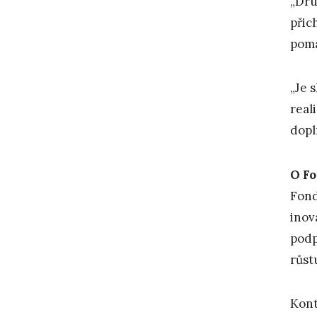
„Dru
přic
pomá
„Je 
real
dopl
O Fo
Fond
inov
podp
růst
Kont