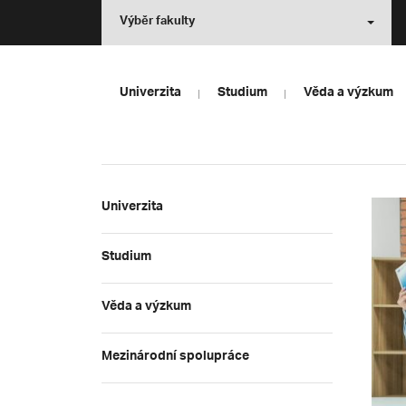
Výběr fakulty
Univerzita
Studium
Věda a výzkum
Univerzita
Studium
Věda a výzkum
Mezinárodní spolupráce