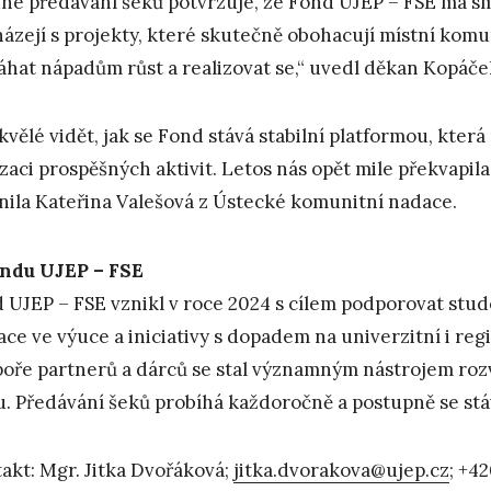
hé předávání šeků potvrzuje, že Fond UJEP – FSE má smy
házejí s projekty, které skutečně obohacují místní ko
hat nápadům růst a realizovat se,“ uvedl děkan Kopáče
skvělé vidět, jak se Fond stává stabilní platformou, kter
izaci prospěšných aktivit. Letos nás opět mile překvapil
nila Kateřina Valešová z Ústecké komunitní nadace.
ndu UJEP – FSE
 UJEP – FSE vznikl v roce 2024 s cílem podporovat stu
ace ve výuce a iniciativy s dopadem na univerzitní i reg
oře partnerů a dárců se stal významným nástrojem rozv
u. Předávání šeků probíhá každoročně a postupně se stáv
akt: Mgr. Jitka Dvořáková;
jitka.dvorakova@ujep.cz
; +4