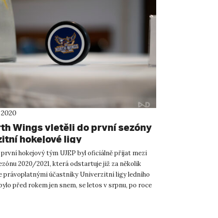
 2020
th Wings vletěli do první sezóny
itní hokejové ligy
první hokejový tým UJEP byl oficiálně přijat mezi
sezónu 2020/2021, která odstartuje již za několik
e právoplatnými účastníky Univerzitní ligy ledního
bylo před rokem jen snem, se letos v srpnu, po roce