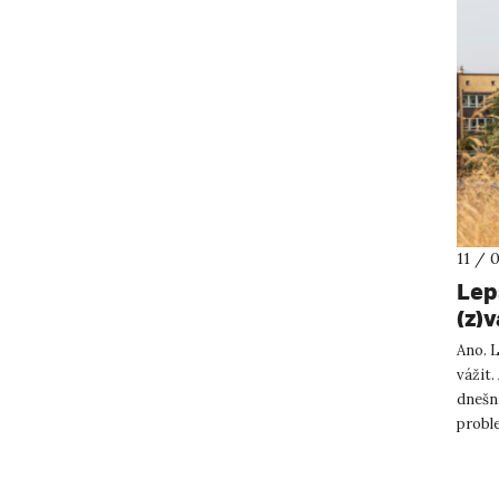
11 / 
Lep
(z)v
Ano. L
vážit.
dnešní
probl
sv...