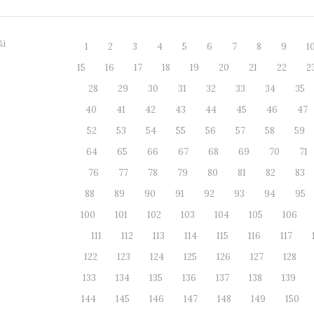
ší
1
2
3
4
5
6
7
8
9
1
15
16
17
18
19
20
21
22
2
28
29
30
31
32
33
34
35
40
41
42
43
44
45
46
47
52
53
54
55
56
57
58
59
64
65
66
67
68
69
70
71
76
77
78
79
80
81
82
83
88
89
90
91
92
93
94
95
100
101
102
103
104
105
106
111
112
113
114
115
116
117
122
123
124
125
126
127
128
133
134
135
136
137
138
139
144
145
146
147
148
149
150