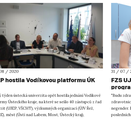
08 / 2020
31 / 07 /
P hostila Vodíkovou platformu ÚK
FZS UJE
progr
 týden ústecká univerzita opět hostila jednání Vodíkové
"Budu zdra
rmy Ústeckého kraje, na které se sešlo 40 zástupců z řad
zdravotnicí
rzit (UJEP, VŠCHT), výzkumných organizací (ÚJV Řež,
negender. 
E), měst (Ústí nad Labem, Most, Ústecký kraj),
posledních 
ních podniků...
Vybaven...