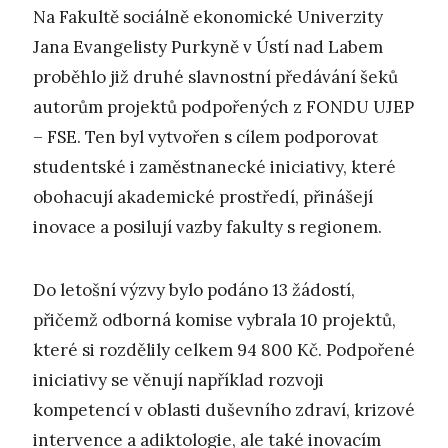
Na Fakultě sociálně ekonomické Univerzity
Jana Evangelisty Purkyně v Ústí nad Labem
proběhlo již druhé slavnostní předávání šeků
autorům projektů podpořených z FONDU UJEP
– FSE. Ten byl vytvořen s cílem podporovat
studentské i zaměstnanecké iniciativy, které
obohacují akademické prostředí, přinášejí
inovace a posilují vazby fakulty s regionem.
Do letošní výzvy bylo podáno 13 žádostí,
přičemž odborná komise vybrala 10 projektů,
které si rozdělily celkem 94 800 Kč. Podpořené
iniciativy se věnují například rozvoji
kompetencí v oblasti duševního zdraví, krizové
intervence a adiktologie, ale také inovacím