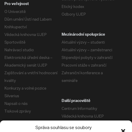
Pro veřejnost
Etický kodex
O Univerzitě
Odbory UJEP
Dům umění Ústí nad Labem
Knihkupectví
Vědecká knihovna UJEP
Mezinárodní spolupráce
Sportoviště
Aktuální výzvy – studenti
Nahrávací studio
Aktuální výzvy – zaměstnanci
Elektronická úřední deska –
Stipendijní pobyty v zahraničí
Akademický senát UJEP
Pracovní stáže v zahraničí
Zajišťování a vnitřní hodnocení
Zahraniční konference a
kvality
semináře
Konkurzy a volné pozice
Silverius
Další pracoviště
Napsali o nás
Centrum Informatiky
Tiskové zprávy
Vědecká knihovna UJEP
Správa kolejí a menz
Správa souhlasu se soubory
Univerzitní centrum podpory
Pro absolventy