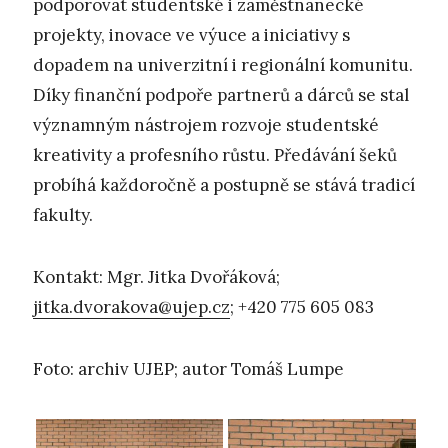
podporovat studentské i zaměstnanecké
projekty, inovace ve výuce a iniciativy s
dopadem na univerzitní i regionální komunitu.
Díky finanční podpoře partnerů a dárců se stal
významným nástrojem rozvoje studentské
kreativity a profesního růstu. Předávání šeků
probíhá každoročně a postupně se stává tradicí
fakulty.
Kontakt: Mgr. Jitka Dvořáková;
jitka.dvorakova@ujep.cz
; +420 775 605 083
Foto: archiv UJEP; autor Tomáš Lumpe