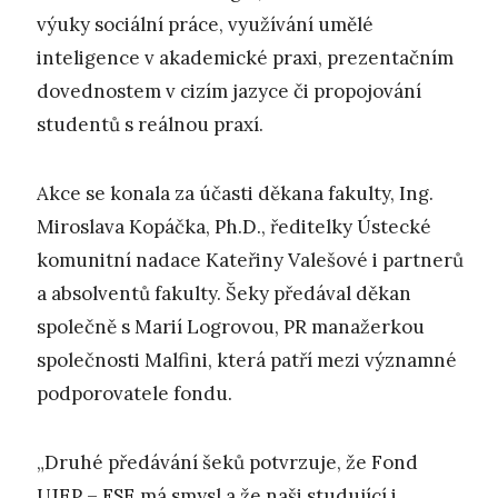
výuky sociální práce, využívání umělé
inteligence v akademické praxi, prezentačním
dovednostem v cizím jazyce či propojování
studentů s reálnou praxí.
Akce se konala za účasti děkana fakulty, Ing.
Miroslava Kopáčka, Ph.D., ředitelky Ústecké
komunitní nadace Kateřiny Valešové i partnerů
a absolventů fakulty. Šeky předával děkan
společně s Marií Logrovou, PR manažerkou
společnosti Malfini, která patří mezi významné
podporovatele fondu.
„Druhé předávání šeků potvrzuje, že Fond
UJEP – FSE má smysl a že naši studující i