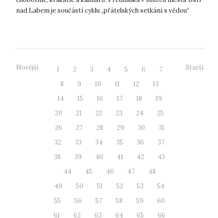
nad Labem je součástí cyklu „přátelských setkání s vědou“
Café Nobel, v dě...
Novější
Starší
1
2
3
4
5
6
7
8
9
10
11
12
13
14
15
16
17
18
19
20
21
22
23
24
25
26
27
28
29
30
31
32
33
34
35
36
37
38
39
40
41
42
43
44
45
46
47
48
49
50
51
52
53
54
55
56
57
58
59
60
61
62
63
64
65
66