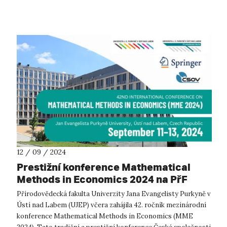
technických ob...
12 / 09 / 2024
Prestižní konference Mathematical
Methods in Economics 2024 na PřF
UJEP
Přírodovědecká fakulta Univerzity Jana Evangelisty Purkyně v
Ústí nad Labem (UJEP) včera zahájila 42. ročník mezinárodní
konference Mathematical Methods in Economics (MME