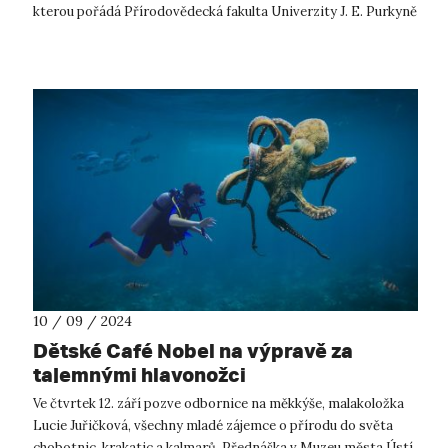
kterou pořádá Přírodovědecká fakulta Univerzity J. E. Purkyně
v Ústí na...
10 / 09 / 2024
Dětské Café Nobel na výpravě za
tajemnými hlavonožci
Ve čtvrtek 12. září pozve odbornice na měkkýše, malakoložka
Lucie Juřičková, všechny mladé zájemce o přírodu do světa
chobotnic, krakatic a kalmarů. Přednáška v Muzeu města Ústí