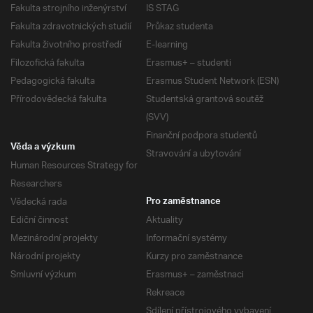
Fakulta strojního inženýrství
IS STAG
Fakulta zdravotnických studií
Průkaz studenta
Fakulta životního prostředí
E-learning
Filozofická fakulta
Erasmus+ – studenti
Pedagogická fakulta
Erasmus Student Network (ESN)
Přírodovědecká fakulta
Studentská grantová soutěž
(SVV)
Finanční podpora studentů
Věda a výzkum
Stravování a ubytování
Human Resources Strategy for
Researchers
Vědecká rada
Pro zaměstnance
Ediční činnost
Aktuality
Mezinárodní projekty
Informační systémy
Národní projekty
Kurzy pro zaměstnance
Smluvní výzkum
Erasmus+ – zaměstnaci
Rekreace
Sdílení přístrojového vybavení