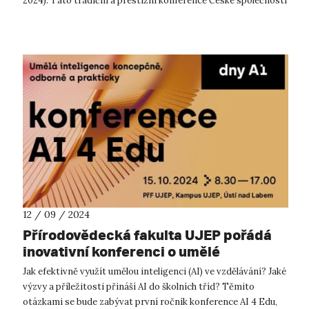
2024). Tato tradiční a prestižní konference České společnosti
pro operační výzkum...
12 / 09 / 2024
Přírodovědecká fakulta UJEP pořádá
inovativní konferenci o umělé
inteligenci ve vzdělávání
Jak efektivně využít umělou inteligenci (AI) ve vzdělávání? Jaké
výzvy a příležitosti přináší AI do školních tříd? Těmito
otázkami se bude zabývat první ročník konference AI 4 Edu,