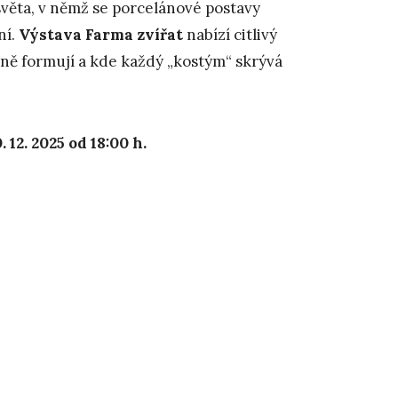
světa, v němž se porcelánové postavy
ní.
Výstava Farma zvířat
nabízí citlivý
mně formují a kde každý „kostým“ skrývá
12. 2025 od 18:00
h.