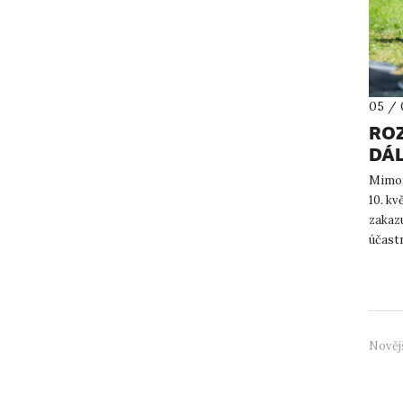
05 / 
RO
DÁ
Mimoř
10. kv
zakaz
účastn
již na: 
Nověj