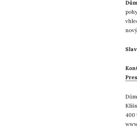
Dům
pohy
vhle
nový
Slav
Kont
Pres
Dům 
Klíš
400 
www