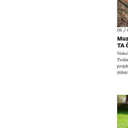
06 / 
Muz
TA 
Vědec
Techn
proje
důlníc
Spojí 