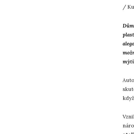
/ Ku
Dům 
plas
aleg
možn
mýti
Auto
skut
když
Vzni
náro