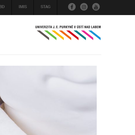
BD
IMIS
STAG