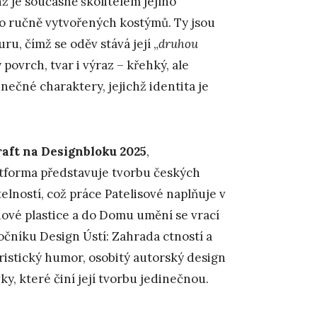
enž je současně školitelem jejího
do ručně vytvořených kostýmů. Ty jsou
u, čímž se oděv stává její „
druhou
 povrch, tvar i výraz – křehký, ale
ečné charaktery, jejichž identita je
aft na Designbloku 2025
,
atforma představuje tvorbu českých
telností, což práce Patelisové naplňuje v
nové plastice a do Domu umění se vrací
ročníku Design Ústí: Zahrada ctností a
ristický humor, osobitý autorský design
ky, které činí její tvorbu jedinečnou.