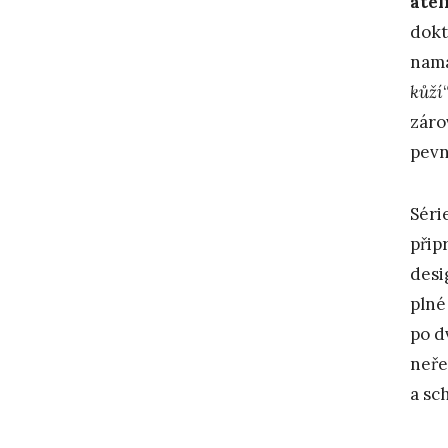
atel
dokt
namá
kůží
záro
pevn
Séri
přip
desi
plné
po d
neře
a sc