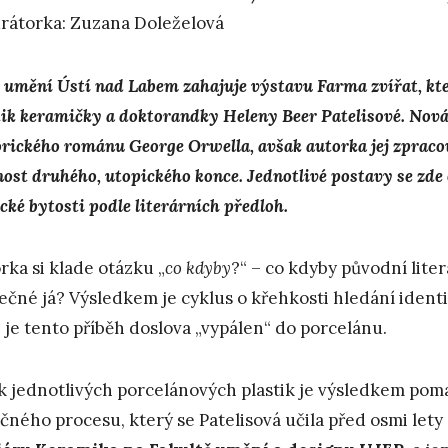
rátorka: Zuzana Doleželová
umění Ústí nad Labem zahajuje výstavu Farma zvířat, kter
tik keramičky a doktorandky Heleny Beer Patelisové. Nová
orického románu George Orwella, avšak autorka jej zpraco
ost druhého, utopického konce. Jednotlivé postavy se zde 
cké bytosti podle literárních předloh.
rka si klade otázku „
co kdyby
?“ – co kdyby původní lite
ečné já? Výsledkem je cyklus o křehkosti hledání identit
 je tento příběh doslova „vypálen“ do porcelánu.
k jednotlivých porcelánových plastik je výsledkem pom
čného procesu, který se Patelisová učila před osmi lety