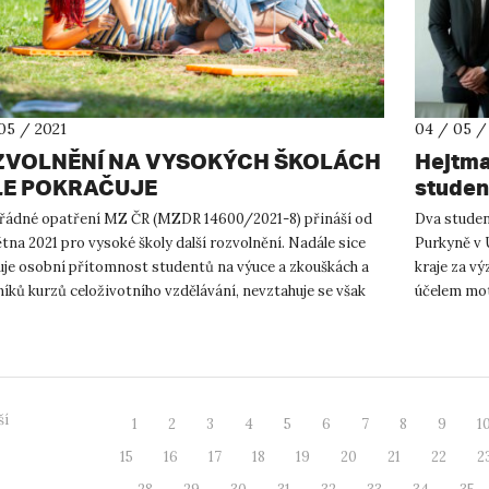
05 / 2021
04 / 05 /
ZVOLNĚNÍ NA VYSOKÝCH ŠKOLÁCH
Hejtma
LE POKRAČUJE
studen
ádné opatření MZ ČR (MZDR 14600/2021-8) přináší od
Dva student
ětna 2021 pro vysoké školy další rozvolnění. Nadále sice
Purkyně v 
uje osobní přítomnost studentů na výuce a zkouškách a
kraje za v
íků kurzů celoživotního vzdělávání, nevztahuje se však
účelem mot
...
přístupu k 
ší
1
2
3
4
5
6
7
8
9
1
15
16
17
18
19
20
21
22
2