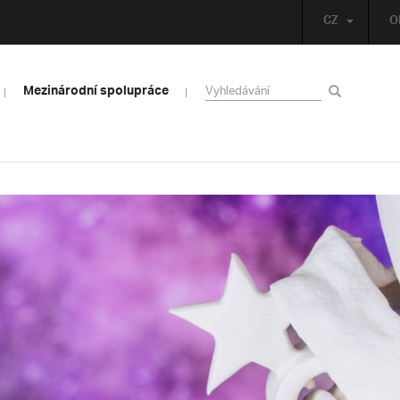
CZ
O
Mezinárodní spolupráce