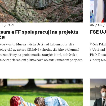
05 / 2021
05 / 05 /
eum a FF spolupracují na projektu
FSE UJ
ČR
kou kvalitu Muzea města Ústí nad Labem potvrdila
V čele Faku
ologická agentura ČR, když vyhodnotila jeho výzkumný
v Ústí nad
kt zaměřený na problematiku starých lomů, dobývek a
Ph.D. Dosa
h děl v příhraniční pískovcové oblasti k finanční podpoře.
Ondřej Moc,
v něm svoje ...
Ja...