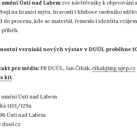
 umění Ústí nad Labem
zve návštěvníky k objevování 
bují na hranici mýtu, hravosti i hluboce osobního sděle
d do procesu, kde se materiál, řemeslo i identita vzáje
 příběh.
nostní vernisáž nových výstav v DUÚL proběhne 10. 
akt pro média:
PR DUÚL, Jan Čihák,
cihakj1@g.ujep.cz
s kit
umění Ústí nad Labem
ská 1101/129a
96 Ústí nad Labem
.duul.cz