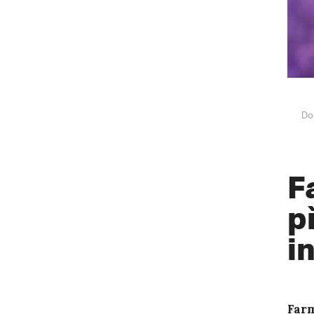
Do
F
p
i
Farm