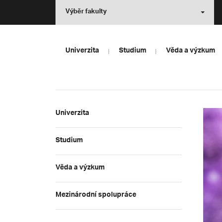
Výběr fakulty
Univerzita
Studium
Věda a výzkum
Univerzita
Studium
Věda a výzkum
Mezinárodní spolupráce