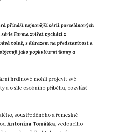
á přináší nejnovější sérii porcelánových
 série Farma zvířat vychází z
vává volně, s důrazem na představivost a
objevují jako popkulturní ikony a
rární hrdinové mohli projevit své
y a o síle osobního příběhu, obzvlášť
alého, soustředěného a řemeslně
 od
Antonína Tomáška
, vedoucího