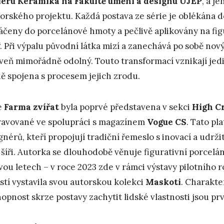
iéru Keramika na Fakultě umění a designu UJEP
, a j
orského projektu. Každá postava ze série je oblékána 
čeny do porcelánové hmoty a pečlivě aplikovány na figur
“. Při výpalu původní látka mizí a zanechává po sobě nový
veň mimořádně odolný. Touto transformací vznikají jedin
ě spojena s procesem jejich zrodu.
e
Farma
zvířat
byla poprvé představena v sekci
High Cr
ravované ve spolupráci s magazínem
Vogue CS
. Tato pl
gnérů, kteří propojují tradiční řemeslo s inovací a udrži
 šíři. Autorka se dlouhodobě věnuje figurativní porcelá
vou letech – v roce 2023 zde v rámci výstavy pilotního 
stí vystavila svou autorskou kolekci
Maskoti
. Charakte
hopnost skrze postavy zachytit lidské vlastnosti jsou prv