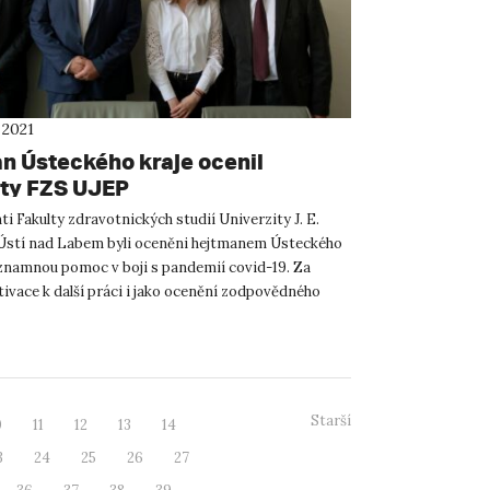
 2021
n Ústeckého kraje ocenil
ty FZS UJEP
i Fakulty zdravotnických studií Univerzity J. E.
Ústí nad Labem byli oceněni hejtmanem Ústeckého
ýznamnou pomoc v boji s pandemií covid-19. Za
ivace k další práci i jako ocenění zodpovědného
pracov...
Starší
0
11
12
13
14
3
24
25
26
27