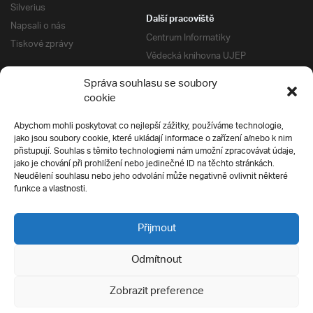
Silverius
Další pracoviště
Napsali o nás
Centrum Informatiky
Tiskové zprávy
Vědecká knihovna UJEP
Správa kolejí a menz
Správa souhlasu se soubory
Univerzitní centrum podpory
Pro absolventy
cookie
Klub absolventů
Abychom mohli poskytovat co nejlepší zážitky, používáme technologie,
Silverius
jako jsou soubory cookie, které ukládají informace o zařízení a/nebo k nim
Pro uchazeče
přistupují. Souhlas s těmito technologiemi nám umožní zpracovávat údaje,
Přijímací řízení
jako je chování při prohlížení nebo jedinečné ID na těchto stránkách.
Neudělení souhlasu nebo jeho odvolání může negativně ovlivnit některé
E-prihlaska
Ochrana soukromí
funkce a vlastnosti.
Podmínky přijímacího řízení
Přípravné kurzy
Přijmout
Odmítnout
Všechna práva vyhrazena
Zobrazit preference