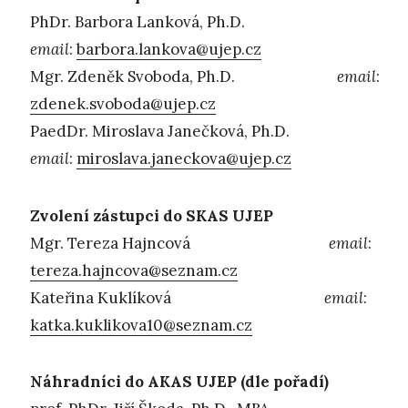
PhDr. Barbora Lanková, Ph.D.
email
:
barbora.lankova@ujep.cz
Mgr. Zdeněk Svoboda, Ph.D.
email
:
zdenek.svoboda@ujep.cz
PaedDr. Miroslava Janečková, Ph.D.
email
:
miroslava.janeckova@ujep.cz
Zvolení zástupci do SKAS UJEP
Mgr. Tereza Hajncová
email
:
tereza.hajncova@seznam.cz
Kateřina Kuklíková
email
:
katka.kuklikova10@seznam.cz
Náhradníci do AKAS UJEP (dle pořadí)