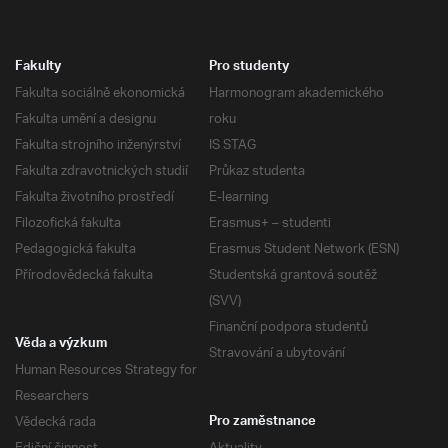
Fakulty
Pro studenty
Fakulta sociálně ekonomická
Harmonogram akademického
Fakulta umění a designu
roku
Fakulta strojního inženýrství
IS STAG
Fakulta zdravotnických studií
Průkaz studenta
Fakulta životního prostředí
E-learning
Filozofická fakulta
Erasmus+ – studenti
Pedagogická fakulta
Erasmus Student Network (ESN)
Přírodovědecká fakulta
Studentská grantová soutěž
(SVV)
Finanční podpora studentů
Věda a výzkum
Stravování a ubytování
Human Resources Strategy for
Researchers
Vědecká rada
Pro zaměstnance