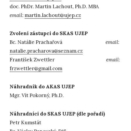
doc. PhDr. Martin Lachout, Ph.D. MBA
email:
martin.lachout@ujep.cz
Zvolení zástupci do SKAS UJEP
Bc. Natálie Prachařová
email
:
natalie.pracharova@seznam.cz
František Zwettler
email
:
frzwettler@gmail.com
Náhradník do AKAS UJEP
Mgr. Vít Pokorný, Ph.D.
Náhradníci do SKAS UJEP (dle pořadí)
Petr Kumstát