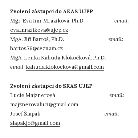
Zvolení zástupci do AKAS UJEP
Mgr. Eva Imr Mráziková, Ph.D.
email:
eva.mrazikova@ujep.cz
MgA. Jiří Bartoš, Ph.D.
email:
bartos.79@seznam.cz
MgA. Lenka Kahuda Klokočková, Ph.D.
email:
kahuda.klokockova@gmail.com
Zvolení zástupci do SKAS UJEP
Lucie Majznerová
email:
majznerovaluci@gmail.com
Josef Šlapák
email:
slapakjo@gmail.com