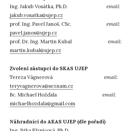
Ing. Jakub Vosátka, Ph.D.
email
:
jakub.vosatka@ujep.cz
prof. Ing. Pavel Janoš, CSc.
email
:
pavel.janos@ujep.cz
prof. Dr. Ing. Martin Kubal
email
:
martin.kubal@ujep.cz
Zvolení zástupci do SKAS UJEP
Tereza Vágnerová
email
:
teryvagnerova@seznam.cz
Bc. Michael Hožďala
email
:
michaelhozdala@gmail.com
Náhradníci do AKAS UJEP (dle pořadí)
Ing. Jitka Elznicová, Ph.D.