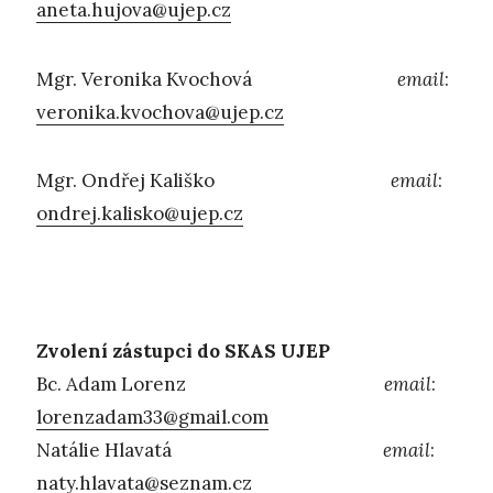
aneta.hujova@ujep.cz
Mgr. Veronika Kvochová
email
:
veronika.kvochova@ujep.cz
Mgr. Ondřej Kališko
email
:
ondrej.kalisko@ujep.cz
Zvolení zástupci do SKAS UJEP
Bc. Adam Lorenz
email
:
lorenzadam33@gmail.com
Natálie Hlavatá
email
:
naty.hlavata@seznam.cz