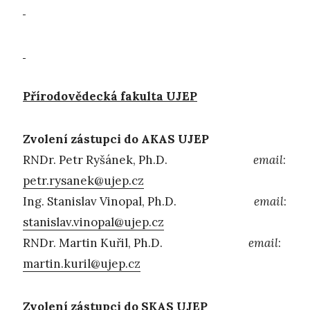
Přírodovědecká fakulta UJEP
Zvolení zástupci do AKAS UJEP
RNDr. Petr Ryšánek, Ph.D.
email
:
petr.rysanek@ujep.cz
Ing. Stanislav Vinopal, Ph.D.
email
:
stanislav.vinopal@ujep.cz
RNDr. Martin Kuřil, Ph.D.
email
:
martin.kuril@ujep.cz
Zvolení zástupci do SKAS UJEP