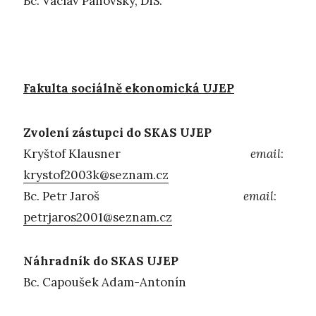
Bc. Václav Panovský, DiS.
Fakulta sociálně ekonomická UJEP
Zvolení zástupci do SKAS UJEP
Kryštof Klausner
email
:
krystof2003k@seznam.cz
Bc. Petr Jaroš
email
:
petrjaros2001@seznam.cz
Náhradník do SKAS UJEP
Bc. Capoušek Adam-Antonín