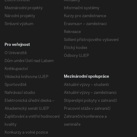
Ediční činnost
Aktuality
Mezinárodní projekty
Informační systémy
Národní projekty
Kurzy pro zaměstnance
Smluvní výzkum
Erasmus+ – zaměstnaci
Rekreace
Sdílení přístrojového vybavení
Pro veřejnost
Etický kodex
O Univerzitě
Odbory UJEP
Dům umění Ústí nad Labem
Knihkupectví
Vědecká knihovna UJEP
Mezinárodní spolupráce
Sportoviště
Aktuální výzvy – studenti
Nahrávací studio
Aktuální výzvy – zaměstnanci
Elektronická úřední deska –
Stipendijní pobyty v zahraničí
Akademický senát UJEP
Pracovní stáže v zahraničí
Zajišťování a vnitřní hodnocení
Zahraniční konference a
kvality
semináře
Konkurzy a volné pozice