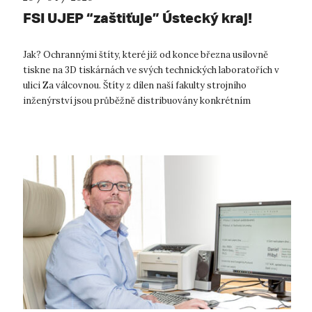
FSI UJEP “zaštiťuje” Ústecký kraj!
Jak? Ochrannými štíty, které již od konce března usilovně
tiskne na 3D tiskárnách ve svých technických laboratořích v
ulici Za válcovnou. Štíty z dílen naší fakulty strojního
inženýrství jsou průběžně distribuovány konkrétním
zájemcům na konkrétní odd...