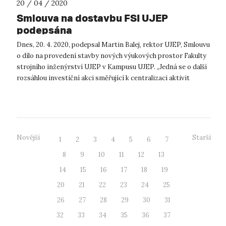
20 / 04 / 2020
Smlouva na dostavbu FSI UJEP
podepsána
Dnes, 20. 4. 2020, podepsal Martin Balej, rektor UJEP, Smlouvu
o dílo na provedení stavby nových výukových prostor Fakulty
strojního inženýrství UJEP v Kampusu UJEP. „Jedná se o další
rozsáhlou investiční akci směřující k centralizaci aktivit
univer...
Novější
Starší
1
2
3
4
5
6
7
8
9
10
11
12
13
14
15
16
17
18
19
20
21
22
23
24
25
26
27
28
29
30
31
32
33
34
35
36
37