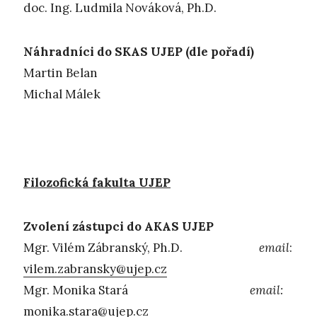
doc. Ing. Ludmila Nováková, Ph.D.
Náhradníci do SKAS UJEP (dle pořadí)
Martin Belan
Michal Málek
Filozofická fakulta UJEP
Zvolení zástupci do AKAS UJEP
Mgr. Vilém Zábranský, Ph.D.
email
:
vilem.zabransky@ujep.cz
Mgr. Monika Stará
email:
monika.stara@ujep.cz