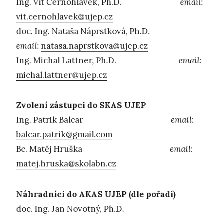
Ing. Vít Černohlávek, Ph.D.
email
:
vit.cernohlavek@ujep.cz
doc. Ing. Nataša Náprstková, Ph.D.
email
:
natasa.naprstkova@ujep.cz
Ing. Michal Lattner, Ph.D.
email
:
michal.lattner@ujep.cz
Zvolení zástupci do SKAS UJEP
Ing. Patrik Balcar
email
:
balcar.patrik@gmail.com
Bc. Matěj Hruška
email
:
matej.hruska@skolabn.cz
Náhradníci do AKAS UJEP (dle pořadí)
doc. Ing. Jan Novotný, Ph.D.