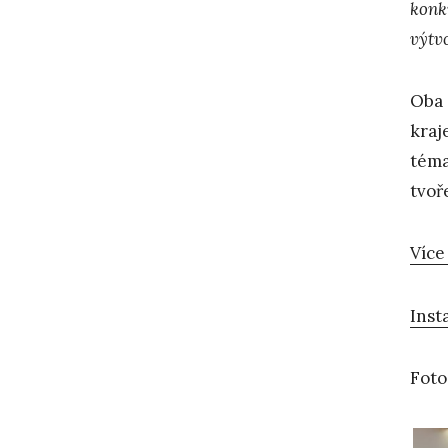
konk
výtv
Oba 
kraje
téma
tvoř
Více
Inst
Foto