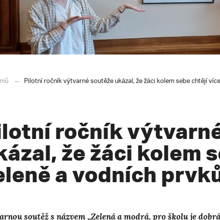
mů
Pilotní ročník výtvarné soutěže ukázal, že žáci kolem sebe chtějí víc
ilotní ročník výtvarn
kázal, že žáci kolem s
eleně a vodních prvk
arnou soutěž s názvem „Zelená a modrá, pro školu je dobrá