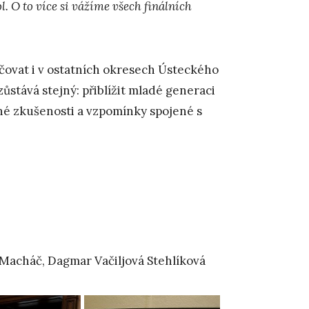
. O to více si vážíme všech finálních
ačovat i v ostatních okresech Ústeckého
l zůstává stejný: přiblížit mladé generaci
né zkušenosti a vzpomínky spojené s
n Macháč, Dagmar Vačiljová Stehlíková