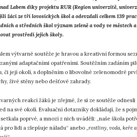
 nad Labem díky projektu RUR (Region univerzitě, univerzi
ili žáci ze tří lovosických škol a odevzdali celkem 139 prac
adních a středních škol význam zeleně a vody ve městech a
ovat prostředí jejich školy.
lem výtvarné soutěže je hravou a kreativní formou sez
zanými adaptačními opatřeními. Soutěžním zadáním pil
u, či její okolí, s doplněním o libovolné zelenomodré prv
chy, živé stěny nebo dešťové zahrady.
tvarných reakcí žáků je zřejmé, že si ze soutěže odnesli 
ed na své okolí. Evaluační dotazníky dokládají, že s poj
 setkala poprvé, a mnozí z nich uváděli: „naše škola potř
á pro lidi a zlepšuje náladu“ anebo „
rostliny, voda, keře 
ezčí
“.