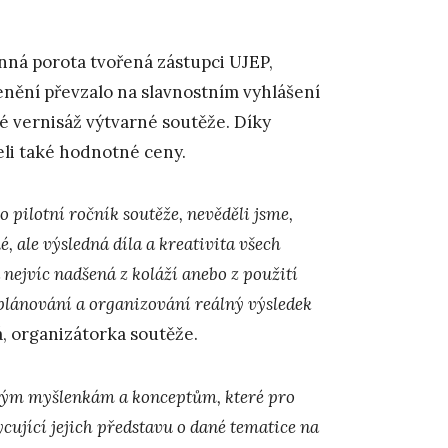
enná porota tvořená zástupci UJEP,
enění převzalo na slavnostním vyhlášení
é vernisáž výtvarné soutěže. Díky
želi také hodnotné ceny.
 o pilotní ročník soutěže, nevěděli jsme,
 ale výsledná díla a kreativita všech
nejvíc nadšená z koláží anebo z použití
 plánování a organizování reálný výsledek
á, organizátorka soutěže.
vým myšlenkám a konceptům, které pro
ycující jejich představu o dané tematice na