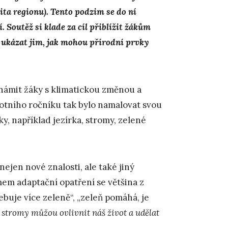
ta regionu). Tento podzim se do ní
í. Soutěž si klade za cíl přiblížit žákům
 ukázat jim, jak mohou přírodní prvky
námit žáky s klimatickou změnou a
otního ročníku tak bylo namalovat svou
ky, například jezírka, stromy, zelené
nejen nové znalosti, ale také jiný
mem adaptační opatření se většina z
ebuje více zeleně“, „zeleň pomáhá, je
a stromy můžou ovlivnit náš život a udělat