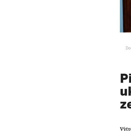
Do
P
u
z
Výtv