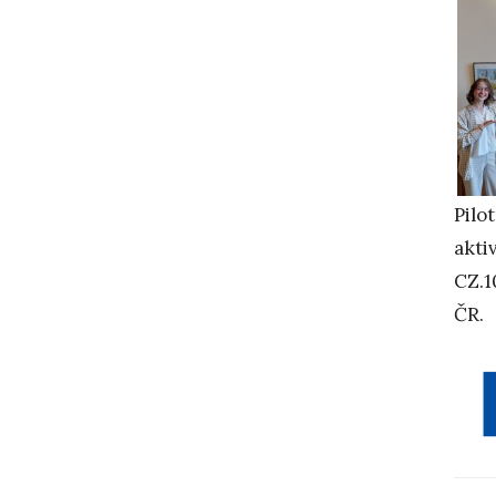
Pilo
akti
CZ.1
ČR.