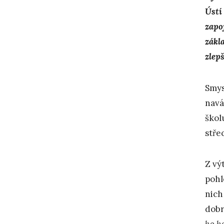
Ústí
zapoj
zákl
zlepš
Smys
navá
škol
stře
Z vý
pohl
nich
dobr
ho h