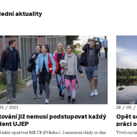
lední aktuality
05 / 2021
28 / 05 /
tování již nemusí podstupovat každý
Opět se
dent UJEP
práci o
ádné opatření MZ ČR (Příloha č. 3 usnesení vlády ze dne
Třetí ročn