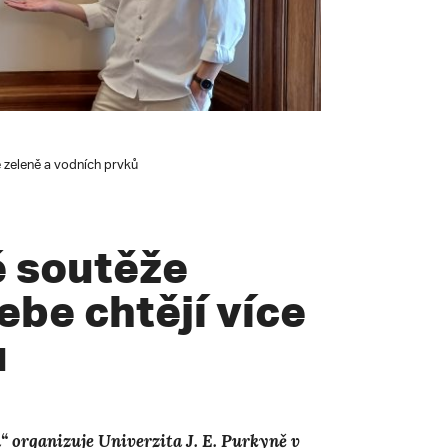
e zeleně a vodních prvků
é soutěže
ebe chtějí více
ů
“ organizuje Univerzita J. E. Purkyně v