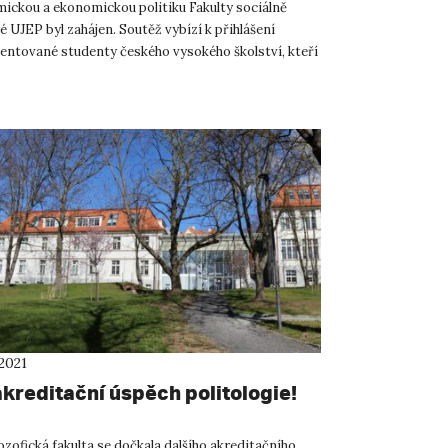
ickou a ekonomickou politiku Fakulty sociálně
 UJEP byl zahájen. Soutěž vybízí k přihlášení
lentované studenty českého vysokého školství, kteří
í ba...
2021
akreditační úspěch politologie!
ozofická fakulta se dočkala dalšího akreditačního