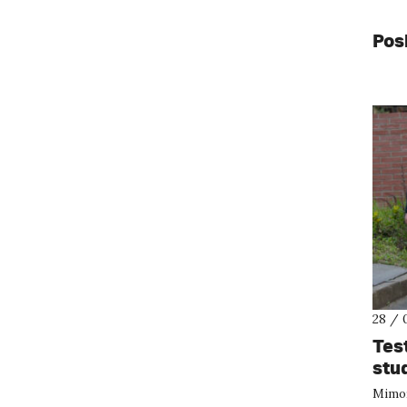
Pos
28 / 
Tes
stu
Mimoř