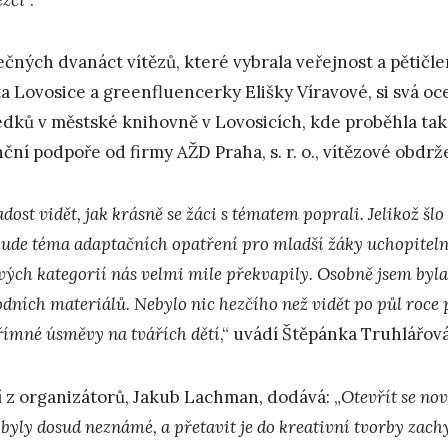
čných dvanáct vítězů, které vybrala veřejnost a pětičl
a Lovosice a greenfluencerky Elišky Víravové, si svá oc
edků v městské knihovně v Lovosicích, kde proběhla tak
nční podpoře od firmy AŽD Praha, s. r. o., vítězové obdr
adost vidět, jak krásně se žáci s tématem poprali. Jelikož šlo
bude téma adaptačních opatření pro mladší žáky uchopitelné,
vých kategorií nás velmi mile překvapily. Osobně jsem byla 
odních materiálů. Nebylo nic hezčího než vidět po půl roce
římné úsměvy na tvářích dětí
,“ uvádí Štěpánka Truhlářov
í z organizátorů, Jakub Lachman, dodává: „
Otevřít se no
byly dosud neznámé, a přetavit je do kreativní tvorby zach