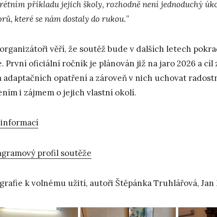
rétním příkladu jejich školy, rozhodně není jednoduchý úkol
orů, které se nám dostaly do rukou.
”
organizátoři věří, že soutěž bude v dalších letech pokr
. První oficiální ročník je plánován již na jaro 2026 a cí
 adaptačních opatření a zároveň v nich uchovat radost
ením i zájmem o jejich vlastní okolí.
 informací
agramový profil soutěže
grafie k volnému užití, autoři Štěpánka Truhlářová, Ja