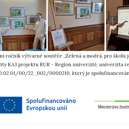
tní ročník výtvarné soutěže „Zelená a modrá, pro školu j
vity KA3 projektu RUR – Region univerzitě, univerzita re
0.02.01/00/22_002/0000210, který je spolufinancován