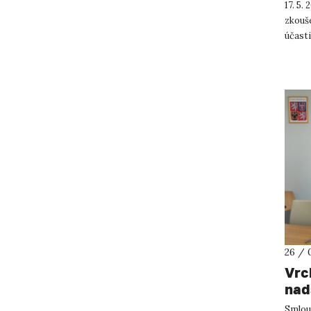
17. 5.
zkouš
účasti
zakry..
26 / 
Vrc
nad
Smlou