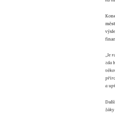
Kone
měst
výsl
fina
„
Je r
zda 
věko
přír
a up
Dalš
žáky 