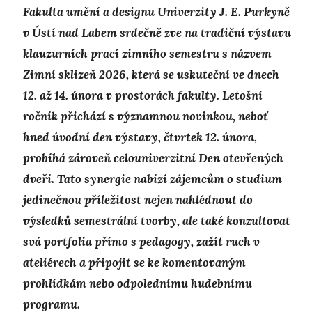
Fakulta umění a designu Univerzity J. E. Purkyně
v Ústí nad Labem srdečně zve na tradiční výstavu
klauzurních prací zimního semestru s názvem
Zimní sklizeň 2026, která se uskuteční ve dnech
12. až 14. února v prostorách fakulty. Letošní
ročník přichází s významnou novinkou, neboť
hned úvodní den výstavy, čtvrtek 12. února,
probíhá zároveň celouniverzitní Den otevřených
dveří. Tato synergie nabízí zájemcům o studium
jedinečnou příležitost nejen nahlédnout do
výsledků semestrální tvorby, ale také konzultovat
svá portfolia přímo s pedagogy, zažít ruch v
ateliérech a připojit se ke komentovaným
prohlídkám nebo odpolednímu hudebnímu
programu.