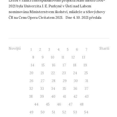
Letos v rámci celorepublikového projektu Naše město 1991–
2021 byla Univerzita J. E. Purkyně v Ústí nad Labem
nominována Ministerstvem školství, mládeže a tělovýchovy
ČR na Cenu Opera Civitatem 2021. Dne 4. 10. 2021 předala
zástupkyně MŠMT,...
Novější
Starší
1
2
3
4
5
6
7
8
9
10
11
12
13
14
15
16
17
18
19
20
21
22
23
24
25
26
27
28
29
30
31
32
33
34
35
36
37
38
39
40
41
42
43
44
45
46
47
48
49
50
51
52
53
54