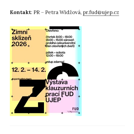
Kontakt
: PR – Petra Widžová,
pr.fud@ujep.cz