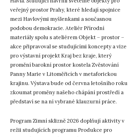
Havla. Studující navrhli světelné objekty pro
veřejný prostor Prahy, které hledají spojnice
mezi Havlovými myšlenkami a současnou
podobou demokracie. Ateliér Přírodní
materiály spolu s ateliérem Objekt – prostor –
akce připravoval se studujícími koncepty a vize
pro výstavní projekt Kraj bez kraje, který
promění barokní prostor kostela Zvěstování
Panny Marie v Litoměřicích v metaforickou
krajinu. Výstava bude od června letošního roku
zkoumat proměny našeho chápání prostředí a
představí se na ní vybrané klauzurní práce.
Program Zimní sklizně 2026 doplňují aktivity v
režii studujících programu Produkce pro