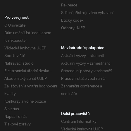
Rekreace
Sdílení přístrojového vybavení
Pro veřejnost
Etický kodex
O Univerzitě
Odbory UJEP
Dům umění Ústí nad Labem
Knihkupectví
Vědecká knihovna UJEP
Mezinárodní spolupráce
Sportoviště
Aktuální výzvy – studenti
Nahrávací studio
Aktuální výzvy – zaměstnanci
Elektronická úřední deska –
Stipendijní pobyty v zahraničí
Akademický senát UJEP
Pracovní stáže v zahraničí
Zajišťování a vnitřní hodnocení
Zahraniční konference a
kvality
semináře
Konkurzy a volné pozice
Silverius
Další pracoviště
Napsali o nás
Centrum Informatiky
Tiskové zprávy
Vědecká knihovna UJEP