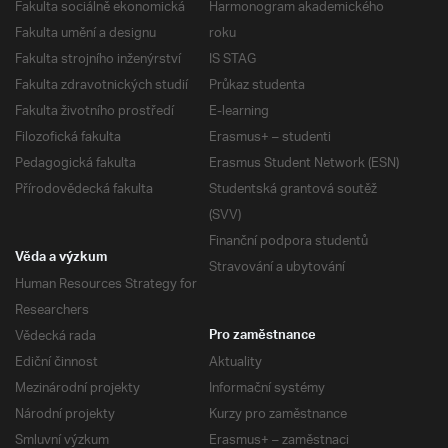
Fakulta sociálně ekonomická
Harmonogram akademického
Fakulta umění a designu
roku
Fakulta strojního inženýrství
IS STAG
Fakulta zdravotnických studií
Průkaz studenta
Fakulta životního prostředí
E-learning
Filozofická fakulta
Erasmus+ – studenti
Pedagogická fakulta
Erasmus Student Network (ESN)
Přírodovědecká fakulta
Studentská grantová soutěž
(SVV)
Finanční podpora studentů
Věda a výzkum
Stravování a ubytování
Human Resources Strategy for
Researchers
Vědecká rada
Pro zaměstnance
Ediční činnost
Aktuality
Mezinárodní projekty
Informační systémy
Národní projekty
Kurzy pro zaměstnance
Smluvní výzkum
Erasmus+ – zaměstnaci