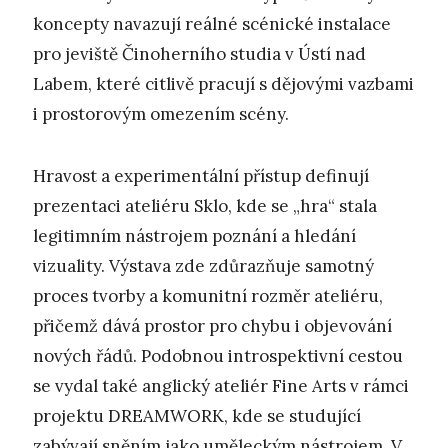
koncepty navazují reálné scénické instalace
pro jeviště Činoherního studia v Ústí nad
Labem, které citlivě pracují s dějovými vazbami
i prostorovým omezením scény.
Hravost a experimentální přístup definují
prezentaci ateliéru Sklo, kde se „hra“ stala
legitimním nástrojem poznání a hledání
vizuality. Výstava zde zdůrazňuje samotný
proces tvorby a komunitní rozměr ateliéru,
přičemž dává prostor pro chybu i objevování
nových řádů. Podobnou introspektivní cestou
se vydal také anglický ateliér Fine Arts v rámci
projektu DREAMWORK, kde se studující
zabývají sněním jako uměleckým nástrojem. V