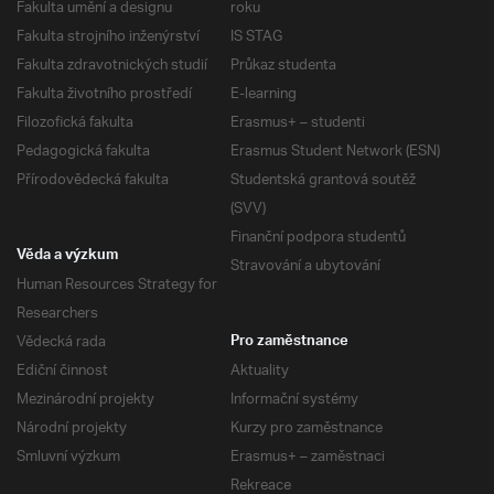
Fakulta umění a designu
roku
Fakulta strojního inženýrství
IS STAG
Fakulta zdravotnických studií
Průkaz studenta
Fakulta životního prostředí
E-learning
Filozofická fakulta
Erasmus+ – studenti
Pedagogická fakulta
Erasmus Student Network (ESN)
Přírodovědecká fakulta
Studentská grantová soutěž
(SVV)
Finanční podpora studentů
Věda a výzkum
Stravování a ubytování
Human Resources Strategy for
Researchers
Vědecká rada
Pro zaměstnance
Ediční činnost
Aktuality
Mezinárodní projekty
Informační systémy
Národní projekty
Kurzy pro zaměstnance
Smluvní výzkum
Erasmus+ – zaměstnaci
Rekreace