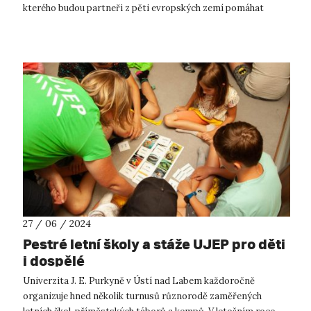
kterého budou partneři z pěti evropských zemí pomáhat
městům s plánováním obnovy menš...
27 / 06 / 2024
Pestré letní školy a stáže UJEP pro děti
i dospělé
Univerzita J. E. Purkyně v Ústí nad Labem každoročně
organizuje hned několik turnusů různorodě zaměřených