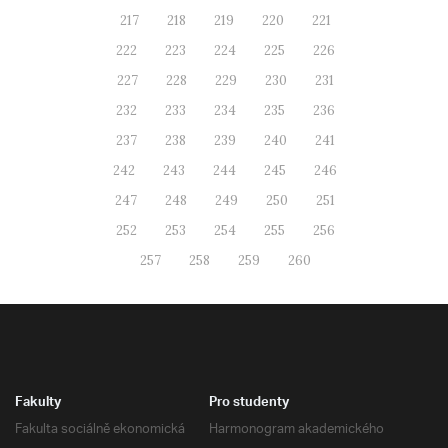
217
218
219
220
221
222
223
224
225
226
227
228
229
230
231
232
233
234
235
236
237
238
239
240
241
242
243
244
245
246
247
248
249
250
251
252
253
254
255
256
257
258
259
260
Fakulty
Pro studenty
Fakulta sociálně ekonomická
Harmonogram akademického