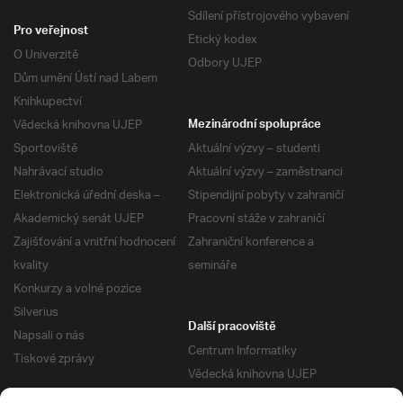
Sdílení přístrojového vybavení
Pro veřejnost
Etický kodex
O Univerzitě
Odbory UJEP
Dům umění Ústí nad Labem
Knihkupectví
Vědecká knihovna UJEP
Mezinárodní spolupráce
Sportoviště
Aktuální výzvy – studenti
Nahrávací studio
Aktuální výzvy – zaměstnanci
Elektronická úřední deska –
Stipendijní pobyty v zahraničí
Akademický senát UJEP
Pracovní stáže v zahraničí
Zajišťování a vnitřní hodnocení
Zahraniční konference a
kvality
semináře
Konkurzy a volné pozice
Silverius
Další pracoviště
Napsali o nás
Centrum Informatiky
Tiskové zprávy
Vědecká knihovna UJEP
Správa kolejí a menz