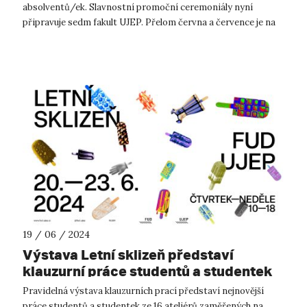
absolventů/ek. Slavnostní promoční ceremoniály nyní
připravuje sedm fakult UJEP. Přelom června a července je na
většině univerzit ve ...
19 / 06 / 2024
Výstava Letní sklizeň představí
klauzurní práce studentů a studentek
Fakulty umění a designu UJEP
Pravidelná výstava klauzurních prací představí nejnovější
práce studentů a studentek ze 16 ateliérů zaměřených na