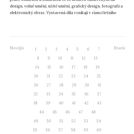
design, volné umění, užité umění, grafický design, fotografii a
elektronický obraz. Vystavená díla vznikají v rámci letního
semestru a jej...
Novější
Starší
1
2
3
4
5
6
7
8
9
10
11
12
13
14
15
16
17
18
19
20
21
22
23
24
25
26
27
28
29
30
31
32
33
34
35
36
37
38
39
40
41
42
43
44
45
46
47
48
49
50
51
52
53
54
55
56
57
58
59
60