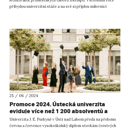
letních škol, příměstských táborů a kempů. V letošním roce
přibydou univerzitní stáže a na své si přijdou milovníci
přírody i technických vymožen...
25 / 06 / 2024
Promoce 2024. Ústecká univerzita
eviduje více než 1 200 absolventů a
absolventek.
Univerzita J. E. Purkyně v Ústí nad Labem předá na přelomu
června a července vysokoškolský diplom stovkám čerstvých