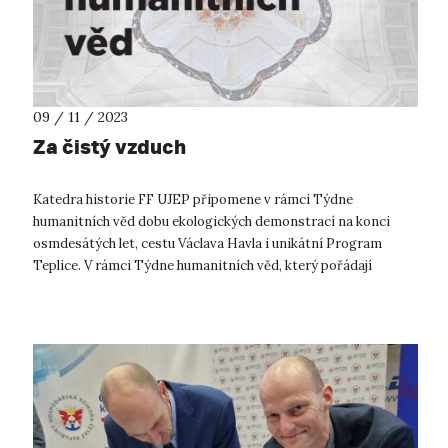
09 / 11 / 2023
Za čistý vzduch
Katedra historie FF UJEP připomene v rámci Týdne
humanitních věd dobu ekologických demonstrací na konci
osmdesátých let, cestu Václava Havla i unikátní Program
Teplice. V rámci Týdne humanitních věd, který pořádají
filozofické fakulty napříč Českou ...