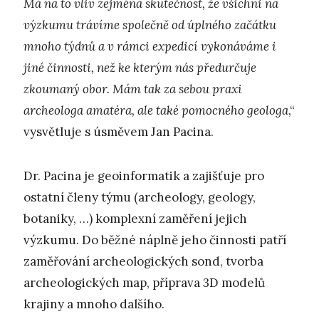
Má na to vliv zejména skutečnost, že všichni na
výzkumu trávíme společně od úplného začátku
mnoho týdnů a v rámci expedicí vykonáváme i
jiné činnosti, než ke kterým nás předurčuje
zkoumaný obor. Mám tak za sebou praxi
archeologa amatéra, ale také pomocného geologa
,“
vysvětluje s úsměvem Jan Pacina.
Dr. Pacina je geoinformatik a zajišťuje pro
ostatní členy týmu (archeology, geology,
botaniky, …) komplexní zaměření jejich
výzkumu. Do běžné náplně jeho činnosti patří
zaměřování archeologických sond, tvorba
archeologických map, příprava 3D modelů
krajiny a mnoho dalšího.