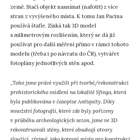
země. Stačí objekt nasnímat (nafotit) z více
stran z vyvýšeného místa. K tomu Jan Pacina
používá štafle. Získá tak 3D model
s milimetrovým rozlišením, který se dá již
používat pro další měření přímo v rámci tohoto
modelu (třeba i po návratu do ČR), vytvářet
fotoplány jednotlivých stěn apod.
„
Toho jsme právě využili při tvorbě/rekonstrukci
prehistorického osídlení na lokalitě Sfinga, která
byla publikována v časopise Antiquity. Díky
množství fotografií, které zde byly pořízeny
v průběhu archeologických sezon, jsme ve 3D
rekonstruovali stěny, které obsahují otvory
sloužící, zřejmě, jako kotevní místa pro konstrukci