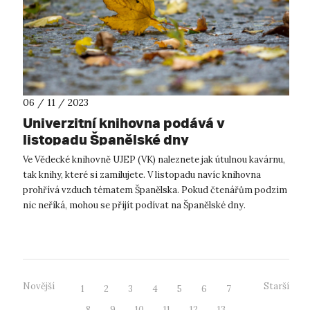
06 / 11 / 2023
Univerzitní knihovna podává v
listopadu Španělské dny
Ve Vědecké knihovně UJEP (VK) naleznete jak útulnou kavárnu,
tak knihy, které si zamilujete. V listopadu navíc knihovna
prohřívá vzduch tématem Španělska. Pokud čtenářům podzim
nic neříká, mohou se přijít podívat na Španělské dny.
Připomenou jim slu...
Novější
Starší
1
2
3
4
5
6
7
8
9
10
11
12
13