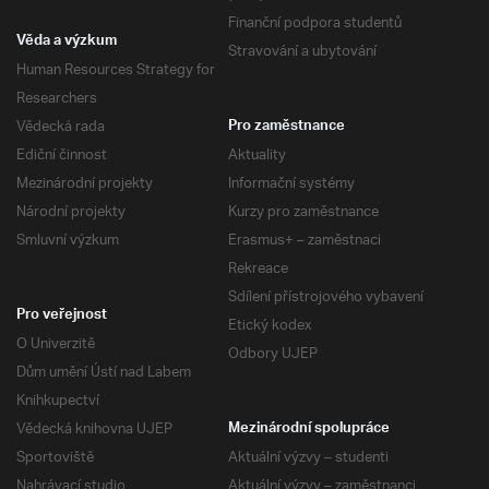
Finanční podpora studentů
Věda a výzkum
Stravování a ubytování
Human Resources Strategy for
Researchers
Vědecká rada
Pro zaměstnance
Ediční činnost
Aktuality
Mezinárodní projekty
Informační systémy
Národní projekty
Kurzy pro zaměstnance
Smluvní výzkum
Erasmus+ – zaměstnaci
Rekreace
Sdílení přístrojového vybavení
Pro veřejnost
Etický kodex
O Univerzitě
Odbory UJEP
Dům umění Ústí nad Labem
Knihkupectví
Vědecká knihovna UJEP
Mezinárodní spolupráce
Sportoviště
Aktuální výzvy – studenti
Nahrávací studio
Aktuální výzvy – zaměstnanci