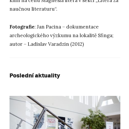
knih na cenu Magnesia litera v sekci „Litera za
naučnou literaturu“.
Fotografie
: Jan Pacina – dokumentace
archeologického výzkumu na lokalitě Sfinga;
autor – Ladislav Varadzin (2012)
Poslední aktuality