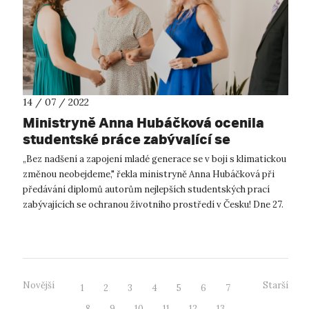
14 / 07 / 2022
Ministryně Anna Hubáčková ocenila
studentské práce zabývající se
ochranou životního prostředí
„Bez nadšení a zapojení mladé generace se v boji s klimatickou
změnou neobejdeme," řekla ministryně Anna Hubáčková při
předávání diplomů autorům nejlepších studentských prací
zabývajících se ochranou životního prostředí v Česku! Dne 27.
6. 2022 došl...
Novější
Starší
1
2
3
4
5
6
7
8
9
10
11
12
13