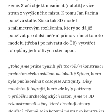
země. Stačí objekt nasnímat (nafotit) z více
stran z vyvýšeného místa. K tomu Jan Pacina
používá štafle. Získá tak 3D model
s milimetrovým rozlišením, který se dá již
používat pro další měření přímo v rámci tohoto
modelu (třeba i po návratu do ČR), vytvářet
fotoplány jednotlivých stěn apod.
„
Toho jsme právě využili při tvorbě/rekonstrukci
prehistorického osídlení na lokalitě Sfinga, která
byla publikována v časopise Antiquity. Díky
množství fotografií, které zde byly pořízeny
v průběhu archeologických sezon, jsme ve 3D
rekonstruovali stěny, které obsahují otvory
sloužící, zřejmě, jako kotevní místa pro konstrukci