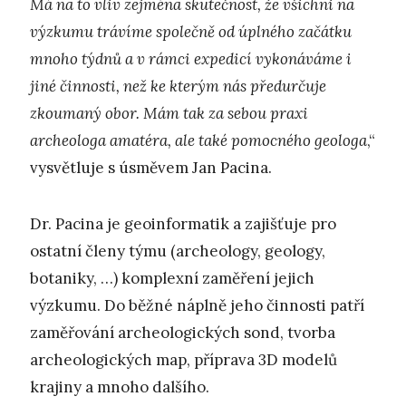
Má na to vliv zejména skutečnost, že všichni na
výzkumu trávíme společně od úplného začátku
mnoho týdnů a v rámci expedicí vykonáváme i
jiné činnosti, než ke kterým nás předurčuje
zkoumaný obor. Mám tak za sebou praxi
archeologa amatéra, ale také pomocného geologa
,“
vysvětluje s úsměvem Jan Pacina.
Dr. Pacina je geoinformatik a zajišťuje pro
ostatní členy týmu (archeology, geology,
botaniky, …) komplexní zaměření jejich
výzkumu. Do běžné náplně jeho činnosti patří
zaměřování archeologických sond, tvorba
archeologických map, příprava 3D modelů
krajiny a mnoho dalšího.