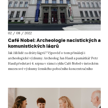
02 / 08 / 2022
Café Nobel: Archeologie nacistických a
komunistických lágrů
Jak žili lidé za dráty lágrů? Výpověď o tom přinášejí i
archeologické výzkumy. Archeolog Jan Hasil a památkář Petr
Hasil představí 4. srpna v rámci cyklu Café Nobel v ústeckém
muzeu své výzkumy ženského pobočního koncentračního
tábora ve Svatavě, nacis...