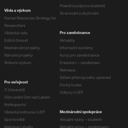
Finanční podpora studentů
Věda a výzkum
Stravování a ubytování
Human Resources Strategy for
Researchers
Vědecká rada
Pro zaměstnance
Ediční činnost
Aktuality
Mezinárodní projekty
Informační systémy
Národní projekty
Kurzy pro zaměstnance
Smluvní výzkum
Erasmus+ – zaměstnaci
Rekreace
Sdílení přístrojového vybavení
Pro veřejnost
Etický kodex
O Univerzitě
Odbory UJEP
Dům umění Ústí nad Labem
Knihkupectví
Vědecká knihovna UJEP
Mezinárodní spolupráce
Sportoviště
Aktuální výzvy – studenti
Nahrávací studio
Aktuální výzvy – zaměstnanci