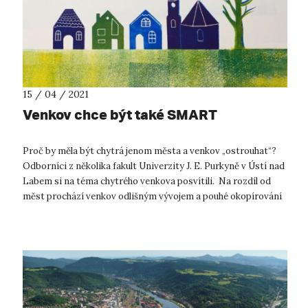
15 / 04 / 2021
Venkov chce být také SMART
Proč by měla být chytrá jenom města a venkov „ostrouhat“?
Odborníci z několika fakult Univerzity J. E. Purkyně v Ústí nad
Labem si na téma chytrého venkova posvítili. Na rozdíl od
měst prochází venkov odlišným vývojem a pouhé okopírování
použití „s...