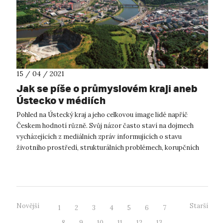
15 / 04 / 2021
Jak se píše o průmyslovém kraji aneb
Ústecko v médiích
Pohled na Ústecký kraj a jeho celkovou image lidé napříč
Českem hodnotí různě. Svůj názor často staví na dojmech
vycházejících z mediálních zpráv informujících o stavu
životního prostředí, strukturálních problémech, korupčních
kauzách či vedlejších vli...
Novější
Starší
1
2
3
4
5
6
7
8
9
10
11
12
13