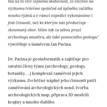
Má na to vliv zejména skutečnost, že všichni na
výzkumu trávíme společně od úplného začátku
mnoho týdnů a v rámci expedicí vykonáváme i
jiné činnosti, než ke kterým nás předurčuje
zkoumaný obor. Mám tak za sebou praxi
archeologa amatéra, ale také pomocného geologa
,“
vysvětluje s úsměvem Jan Pacina.
Dr. Pacina je geoinformatik a zajišťuje pro
ostatní členy týmu (archeology, geology,
botaniky, …) komplexní zaměření jejich
výzkumu. Do běžné náplně jeho činnosti patří
zaměřování archeologických sond, tvorba
archeologických map, příprava 3D modelů
krajiny a mnoho dalšího.