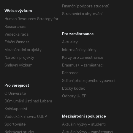
Finanční podpora studentů
Věda a výzkum
Stravování a ubytování
Human Resources Strategy for
Researchers
Vědecká rada
Pro zaměstnance
Ediční činnost
Aktuality
Mezinárodní projekty
Informační systémy
Národní projekty
Kurzy pro zaměstnance
Smluvní výzkum
Erasmus+ – zaměstnaci
Rekreace
Sdílení přístrojového vybavení
Pro veřejnost
Etický kodex
O Univerzitě
Odbory UJEP
Dům umění Ústí nad Labem
Knihkupectví
Vědecká knihovna UJEP
Mezinárodní spolupráce
Sportoviště
Aktuální výzvy – studenti
Nahrávací studio
Aktuální výzvy – zaměstnanci