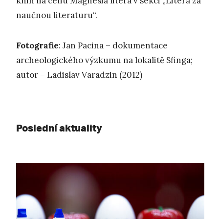
knih na cenu Magnesia litera v sekci „Litera za
naučnou literaturu“.
Fotografie
: Jan Pacina – dokumentace
archeologického výzkumu na lokalitě Sfinga;
autor – Ladislav Varadzin (2012)
Poslední aktuality