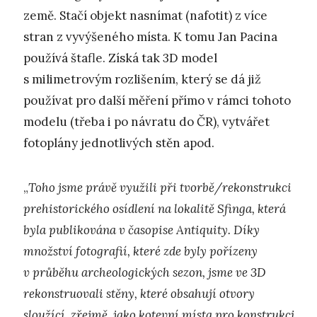
země. Stačí objekt nasnímat (nafotit) z více
stran z vyvýšeného místa. K tomu Jan Pacina
používá štafle. Získá tak 3D model
s milimetrovým rozlišením, který se dá již
používat pro další měření přímo v rámci tohoto
modelu (třeba i po návratu do ČR), vytvářet
fotoplány jednotlivých stěn apod.
„
Toho jsme právě využili při tvorbě/rekonstrukci
prehistorického osídlení na lokalitě Sfinga, která
byla publikována v časopise Antiquity. Díky
množství fotografií, které zde byly pořízeny
v průběhu archeologických sezon, jsme ve 3D
rekonstruovali stěny, které obsahují otvory
sloužící, zřejmě, jako kotevní místa pro konstrukci