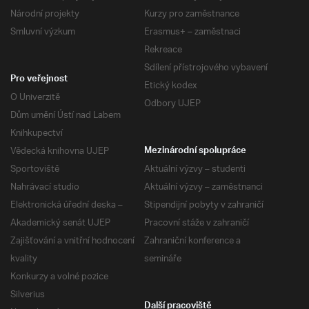
Národní projekty
Kurzy pro zaměstnance
Smluvní výzkum
Erasmus+ – zaměstnaci
Rekreace
Sdílení přístrojového vybavení
Pro veřejnost
Etický kodex
O Univerzitě
Odbory UJEP
Dům umění Ústí nad Labem
Knihkupectví
Vědecká knihovna UJEP
Mezinárodní spolupráce
Sportoviště
Aktuální výzvy – studenti
Nahrávací studio
Aktuální výzvy – zaměstnanci
Elektronická úřední deska –
Stipendijní pobyty v zahraničí
Akademický senát UJEP
Pracovní stáže v zahraničí
Zajišťování a vnitřní hodnocení
Zahraniční konference a
kvality
semináře
Konkurzy a volné pozice
Silverius
Další pracoviště