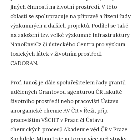
jiných činností na životní prostředí. V této
oblasti se spolupracuje na přípravě a řízení řady
výzkumných a dalších projektů. Podílel se také
na založení tzv. velké výzkumné infrastruktury
NanoEnviCz či ústeckého Centra pro výzkum
toxických látek v životním prostředí
CADORAN.
Prof. Janoš je dále spoluřešitelem řady grantů
udělených Grantovou agenturou ČR fakultě
životního prostředí nebo pracovišti Ústavu
anorganické chemie AV ČR v Řeži, příp.
pracovištím VŠCHT v Praze či Ústavu
chemických procesů Akademie věd ČR v Praze
Suchdole. Mimo to je autorem více než stovky