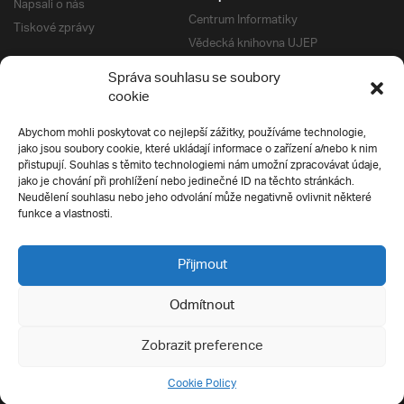
Napsali o nás
Centrum Informatiky
Tiskové zprávy
Vědecká knihovna UJEP
Správa kolejí a menz
Správa souhlasu se soubory
Univerzitní centrum podpory
Pro absolventy
cookie
Klub absolventů
Abychom mohli poskytovat co nejlepší zážitky, používáme technologie,
Silverius
jako jsou soubory cookie, které ukládají informace o zařízení a/nebo k nim
Pro uchazeče
přistupují. Souhlas s těmito technologiemi nám umožní zpracovávat údaje,
Přijímací řízení
jako je chování při prohlížení nebo jedinečné ID na těchto stránkách.
Neudělení souhlasu nebo jeho odvolání může negativně ovlivnit některé
E-prihlaska
Ochrana soukromí
funkce a vlastnosti.
Podmínky přijímacího řízení
Přípravné kurzy
Přijmout
Odmítnout
Všechna práva vyhrazena
Zobrazit preference
Cookie Policy