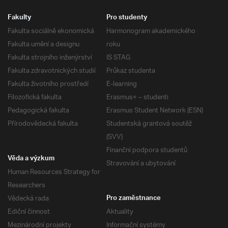
Fakulty
Pro studenty
Fakulta sociálně ekonomická
Harmonogram akademického
Fakulta umění a designu
roku
Fakulta strojního inženýrství
IS STAG
Fakulta zdravotnických studií
Průkaz studenta
Fakulta životního prostředí
E-learning
Filozofická fakulta
Erasmus+ – studenti
Pedagogická fakulta
Erasmus Student Network (ESN)
Přírodovědecká fakulta
Studentská grantová soutěž
(SVV)
Finanční podpora studentů
Věda a výzkum
Stravování a ubytování
Human Resources Strategy for
Researchers
Vědecká rada
Pro zaměstnance
Ediční činnost
Aktuality
Mezinárodní projekty
Informační systémy