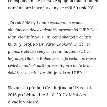
celospolečenské prestiže spojena také finanční
odměna pro laureáta ceny ve výši 50 tisíc Kč.
„
Za rok 2015 byli touto významnou cenou
ohodnoceni dva akademičtí pracovníci UJEP. Doc.
Mgr. Vladimír Šavel, jr., cenu obdržel v oblasti
kultury, prof. RNDr. Pavla Čapková, DrSc., za
přínos v oblasti vědy a výzkumu. Jsem rád, že
hejtman, Oldřich Bubeníček, si je vědom přínosu
vědců a umělců naší univerzity pro tento kraj a
dokáže je ocenit,
“ doplňuje rektor UJEP.
Slavnostní předání Cen hejtmana ÚK za rok
2016 proběhne dne 3. 10. 2017 v Městském
divadle v Mostě.