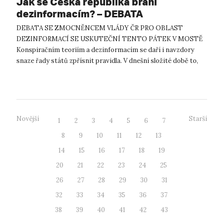
Jak se Česká republika brání
dezinformacím? – DEBATA
DEBATA SE ZMOCNĚNCEM VLÁDY ČR PRO OBLAST
DEZINFORMACÍ SE USKUTEČNÍ TENTO PÁTEK V MOSTĚ
Konspiračním teoriím a dezinformacím se daří i navzdory
snaze řady států zpřísnit pravidla. V dnešní složité době to,
bohužel, platí obzvlášť. Katedra politologie F...
Novější
Starší
1
2
3
4
5
6
7
8
9
10
11
12
13
14
15
16
17
18
19
20
21
22
23
24
25
26
27
28
29
30
31
32
33
34
35
36
37
38
39
40
41
42
43