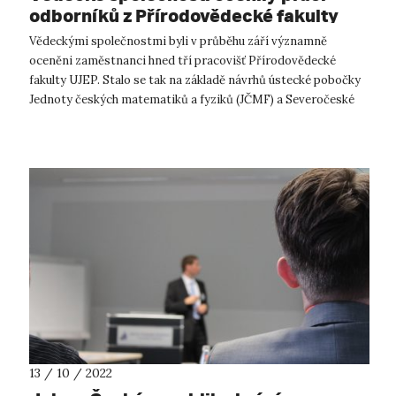
odborníků z Přírodovědecké fakulty
UJEP
Vědeckými společnostmi byli v průběhu září významně
oceněni zaměstnanci hned tří pracovišť Přírodovědecké
fakulty UJEP. Stalo se tak na základě návrhů ústecké pobočky
Jednoty českých matematiků a fyziků (JČMF) a Severočeské
pobočky České geografické sp...
13 / 10 / 2022