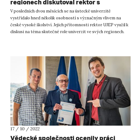
regionech diskutoval rektor s
vrcholnými zástupci vysokého školství
V posledních dvou měsících se na ústecké univerzitě
vystřídalo hned několik osobností s význačným vlivem na
české vysoké školství. Jejich přítomnosti rektor UJEP využil k
diskusi na téma skutečné role univerzit ve svých regionech.
Dne 1. září navští...
17 / 10 / 2022
Vědecké společnosti ocenily práci