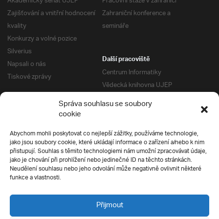
Akademický senát UJEP
Pracovní stáže v zahraničí
Zajišťování a vnitřní hodnocení
Zahraniční konference a
kvality
semináře
Konkurzy a volné pozice
Silverius
Další pracoviště
Napsali o nás
Centrum Informatiky
Tiskové zprávy
Vědecká knihovna UJEP
Správa kolejí a menz
Správa souhlasu se soubory
Univerzitní centrum podpory
Pro absolventy
cookie
Klub absolventů
Abychom mohli poskytovat co nejlepší zážitky, používáme technologie,
Silverius
jako jsou soubory cookie, které ukládají informace o zařízení a/nebo k nim
Pro uchazeče
přistupují. Souhlas s těmito technologiemi nám umožní zpracovávat údaje,
Přijímací řízení
jako je chování při prohlížení nebo jedinečné ID na těchto stránkách.
Neudělení souhlasu nebo jeho odvolání může negativně ovlivnit některé
E-prihlaska
Ochrana soukromí
funkce a vlastnosti.
Podmínky přijímacího řízení
Přípravné kurzy
Přijmout