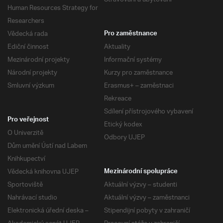
Human Resources Strategy for
Researchers
Vědecká rada
Pro zaměstnance
Ediční činnost
Aktuality
Mezinárodní projekty
Informační systémy
Národní projekty
Kurzy pro zaměstnance
Smluvní výzkum
Erasmus+ – zaměstnaci
Rekreace
Sdílení přístrojového vybavení
Pro veřejnost
Etický kodex
O Univerzitě
Odbory UJEP
Dům umění Ústí nad Labem
Knihkupectví
Vědecká knihovna UJEP
Mezinárodní spolupráce
Sportoviště
Aktuální výzvy – studenti
Nahrávací studio
Aktuální výzvy – zaměstnanci
Elektronická úřední deska –
Stipendijní pobyty v zahraničí