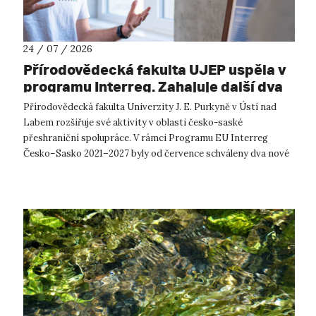
24 / 07 / 2026
Přírodovědecká fakulta UJEP uspěla v
programu Interreg. Zahajuje další dva
přeshraniční projekty se saskými
Přírodovědecká fakulta Univerzity J. E. Purkyně v Ústí nad
partnery
Labem rozšiřuje své aktivity v oblasti česko-saské
přeshraniční spolupráce. V rámci Programu EU Interreg
Česko–Sasko 2021–2027 byly od července schváleny dva nové
projekty, které propojí české ...