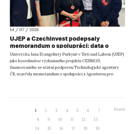
14 / 07 / 2026
UJEP a Czechinvest podepsaly
memorandum o spolupráci: data o
podnikatelském prostředí posílí
Univerzita Jana Evangelisty Purkyně v Ústí nad Labem (UJEP)
výzkum CESMOD
jako koordinátor výzkumného projektu CESMOD,
financovaného se státní podporou Technologické agentury
ČR, uzavřela memorandum o spolupráci s Agenturou pro
podporu podnikání a investic CzechInve...
Starší
1
2
3
4
5
6
7
8
9
10
11
12
13
14
15
16
17
18
19