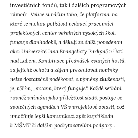
investičních fondů, tak i dalších programových
rámců: „
Velice si vážím toho, že platforma, na
které se mohou potkávat vedoucí pracovníci
projektových center veřejných vysokých škol,
funguje dlouhodobě, a děkuji za další povedenou
akci Univerzitě Jana Evangelisty Purkyně v Ústí
nad Labem. Kombinace přednášek zvaných hostů,
za jejichž ochotu a zájem prezentovat novinky
nelze dostatečně poděkovat, a výměny zkušeností,
je, věřím, „mixem, který funguje“. Každé setkání
rovněž vnímám jako příležitost sladit postoje ve
společných agendách VŠ v projektové oblasti, což
umožňuje lepší komunikaci zpět kupříkladu
k MŠMT či dalším poskytovatelům podpory
“.