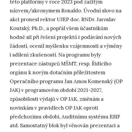
této platformy v roce 2023 pod zažitým
názvem/akronymem Ronaldo. Úvodní slovo na
akci pronesl rektor UJEP doc. RNDr. Jaroslav
Koutský, Ph.D., a popřál všem účastníkům
hodně sil při řešení projektů i podávání nových
žádostí, ocenil myšlenku vzájemnosti a výměny
i sdílení zkušeností. Na programu byly
prezentace zástupců MŠMT, resp. Řídícího
orgánu k novým dotačním příležitostem
Operačního programu Jan Amos Komenský (OP
JAK) v programovém období 2021–2027,
způsobilosti výdajů v OP JAK, změnám a
novinkám v pravidlech OP JAK oproti
předchozímu období, Auditnímu systému ESIF
atd. Samostatný blok byl věnován prezentaci a