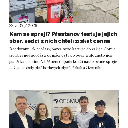
22 / 07 / 2026
Kam se spreji? Přestanov testuje jejich
sběr, vědci z nich chtějí získat cenné
kovy
Deodorant, lak na vlasy, barva nebo kartuše do vařiče. Spreje
jsou běžnou součástí domácností, po použití ale často není
jasné, kam s nimi. V běžném odpadu končí natlakované spreje,
což jsou obaly plné hořlavých plynů. Fakulta životního
prostředí UJ...