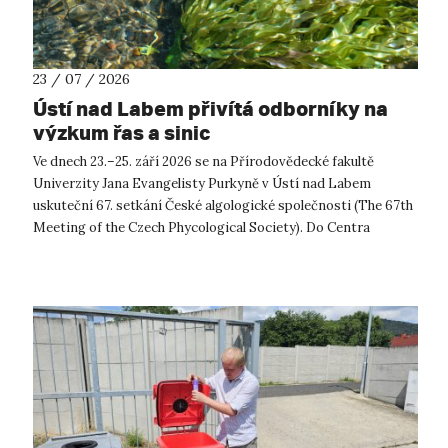
23 / 07 / 2026
Ústí nad Labem přivítá odborníky na
výzkum řas a sinic
Ve dnech 23.–25. září 2026 se na Přírodovědecké fakultě
Univerzity Jana Evangelisty Purkyně v Ústí nad Labem
uskuteční 67. setkání České algologické společnosti (The 67th
Meeting of the Czech Phycological Society). Do Centra
přírodovědných a technickýc...