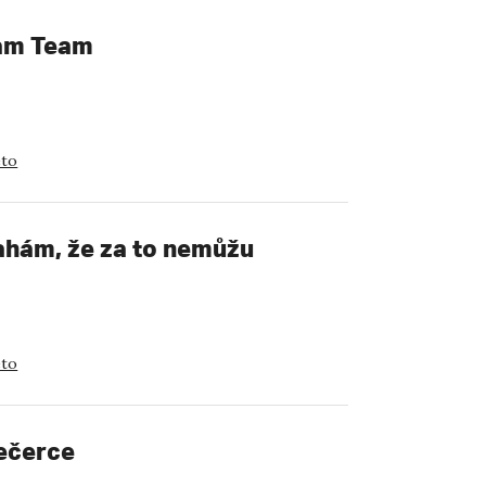
eam Team
eto
sahám, že za to nemůžu
eto
večerce