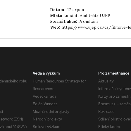
Datum:
27. srpen
Místo konání:
Amfiteátr UJEP
Formát akce:
Promítání
Web:
https://www.ujep.cz/cs/filmove-l
Věda a výzkum
Pro zaměstnance
demického roku
Human Resources Strategy for
Aktuality
Researchers
Informační systém
Vědecká rada
Kurzy pro zaměstn
Ediční činnost
Erasmus+ – zaměs
ti
Mezinárodní projekty
Rekreace
etwork (ESN)
Národní projekty
Sdílení přístrojov
vá soutěž (SVV)
Smluvní výzkum
Etický kodex