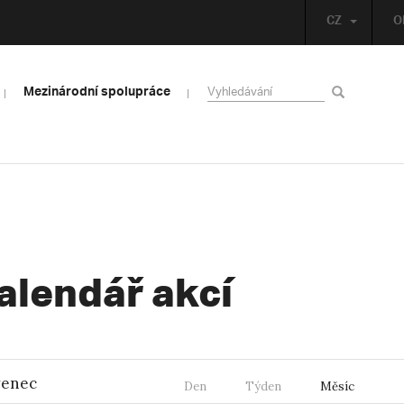
CZ
O
Mezinárodní spolupráce
alendář akcí
venec
Den
Týden
Měsíc