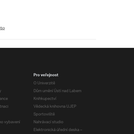
eto
Pro veřejnost
O Univerzitě
y
Dům umění Ústí nad Labem
ance
Knihkupectví
tnaci
Vědecká knihovna UJEP
Sportoviště
ého vybavení
Nahrávací studio
Elektronická úřední deska –