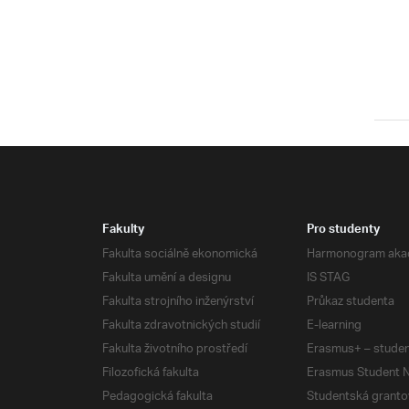
Fakulty
Pro studenty
Fakulta sociálně ekonomická
Harmonogram aka
Fakulta umění a designu
IS STAG
Fakulta strojního inženýrství
Průkaz studenta
Fakulta zdravotnických studií
E-learning
Fakulta životního prostředí
Erasmus+ – studen
Filozofická fakulta
Erasmus Student N
Pedagogická fakulta
Studentská granto