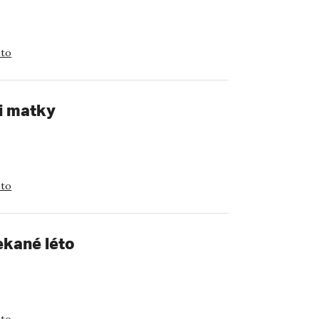
eto
ři matky
eto
ekané léto