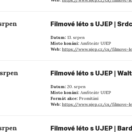
Web:
https://www.ujep.cz/cs/filmove-l
 srpen
Filmové léto s UJEP | Srd
Datum:
13. srpen
Místo konání:
Amfiteátr UJEP
Web:
https://www.ujep.cz/cs/filmove-l
 srpen
Filmové léto s UJEP | Walt
Datum:
20. srpen
Místo konání:
Amfiteátr UJEP
Formát akce:
Promítání
Web:
https://www.ujep.cz/cs/filmove-l
 srpen
Filmové léto s UJEP | Bar