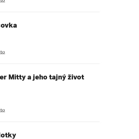
eto
covka
eto
er Mitty a jeho tajný život
eto
dotky