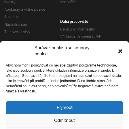
kvality
semináře
Konkurzy a volné pozice
Silverius
Další pracoviště
Napsali o nás
Centrum Informatiky
Tiskové zprávy
Vědecká knihovna UJEP
Správa kolejí a menz
Správa souhlasu se soubory
Univerzitní centrum podpory
Pro absolventy
cookie
Klub absolventů
Abychom mohli poskytovat co nejlepší zážitky, používáme technologie,
Silverius
jako jsou soubory cookie, které ukládají informace o zařízení a/nebo k nim
Pro uchazeče
přistupují. Souhlas s těmito technologiemi nám umožní zpracovávat údaje,
Přijímací řízení
jako je chování při prohlížení nebo jedinečné ID na těchto stránkách.
Neudělení souhlasu nebo jeho odvolání může negativně ovlivnit některé
E-prihlaska
Ochrana soukromí
funkce a vlastnosti.
Podmínky přijímacího řízení
Přípravné kurzy
Přijmout
Odmítnout