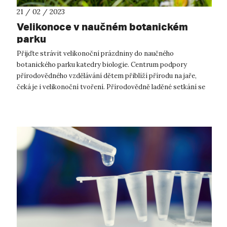
21 / 02 / 2023
Velikonoce v naučném botanickém
parku
Přijďte strávit velikonoční prázdniny do naučného
botanického parku katedry biologie. Centrum podpory
přírodovědného vzdělávání dětem přiblíží přírodu na jaře,
čeká je i velikonoční tvoření. Přírodovědně laděné setkání se
uskuteční ve čtvrtek 6. 4. ...