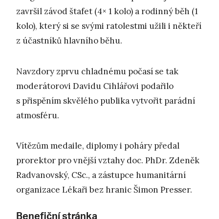
završil závod štafet (4× 1 kolo) a rodinný běh (1
kolo), který si se svými ratolestmi užili i někteří
z účastníků hlavního běhu.
Navzdory zprvu chladnému počasí se tak
moderátorovi Davidu Cihlářovi podařilo
s přispěním skvělého publika vytvořit parádní
atmosféru.
Vítězům medaile, diplomy i poháry předal
prorektor pro vnější vztahy doc. PhDr. Zdeněk
Radvanovský, CSc., a zástupce humanitární
organizace Lékaři bez hranic Šimon Presser.
Benefiční stránka