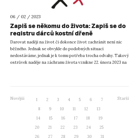
06 / 02 / 2023
Zapiš se někomu do života: Zapiš se do
registru dárců kostní dřeně
Darovat naději na život či dokonce život zachránit není nic
běžného. Jednak se obvykle do podobných situací
nedostáváme, jednak je k tomu potřeba trocha odvahy. Takový
ostrůvek naděje na záchranu života vznikne 22. února 2023 na
Univerzitě J. E. Purkyn...
Novější
Starší
1
2
3
4
5
6
7
8
9
10
11
12
13
14
15
16
17
18
19
20
21
22
23
24
25
26
27
28
29
30
31