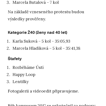
Marcela Butalová – 7 kol
Na základě vzneseného protestu budou
výsledky prověřeny.
Kategorie Ž40 (ženy nad 40 let)
Karla Suková – 5 kol – 35:05,93
Marcela Hladíková – 5 kol – 35:41,38
Štafety
Rozběháme Ústí
Happy Loop
Lentilky
Fotogalerii a videoedit připravujeme.
Běh kampusem 2017 se uskutečnil za podpory: