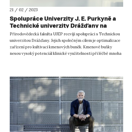
21 / 02 / 2023
Spolupráce Univerzity J. E. Purkyně a
Technické univerzity Drážďany na
biomedicínském výzkumu
Přírodovědecká fakulta UJEP rozvíjí spolupráci s Technickou
univerzitou Drážďany. Jejich společným cílem je optimalizace
zařízení pro kultivaci kmenových buněk. Kmenové buňky
nesou vysoký potenciál klinické využitelnosti při léčbě mnoha
nemocí. Je v...