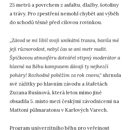
25 metrů a povrchem z asfaltu, dlažby, šotoliny
a trávy. Pro zpestření nemohl chybět ani výběh
do schodů těsně před cílovou rovinkou.
„Závod se mi líbil svojí unikátní trasou, bavila mě
její různorodost, nebyl čas se ani metr nudit.
Špičkovou atmosféru dotvářel vtipný moderátor a
hlavně na Běhu kampusem dávají ty nejhezčí
poháry! Rozhodně poběžím za rok znovu,“
shrnula
své zážitky po hlavním závodu a štafetách
Zuzana Rusínová, která letos mimo jiné
obsadila 5. místo mezi českými závodnicemi na
Mattoni půlmaratonu v Karlových Varech.
Program univerzitního běhu pro veřejnost