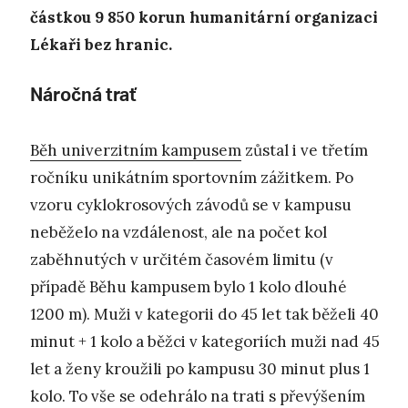
částkou 9 850 korun humanitární organizaci
Lékaři bez hranic.
Náročná trať
Běh univerzitním kampusem
zůstal i ve třetím
ročníku unikátním sportovním zážitkem. Po
vzoru cyklokrosových závodů se v kampusu
neběželo na vzdálenost, ale na počet kol
zaběhnutých v určitém časovém limitu (v
případě Běhu kampusem bylo 1 kolo dlouhé
1200 m). Muži v kategorii do 45 let tak běželi 40
minut + 1 kolo a běžci v kategoriích muži nad 45
let a ženy kroužili po kampusu 30 minut plus 1
kolo. To vše se odehrálo na trati s převýšením