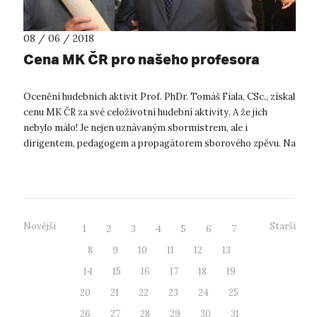
08 / 06 / 2018
Cena MK ČR pro našeho profesora
Ocenění hudebních aktivit Prof. PhDr. Tomáš Fiala, CSc., získal
cenu MK ČR za své celoživotní hudební aktivity. A že jich
nebylo málo! Je nejen uznávaným sbormistrem, ale i
dirigentem, pedagogem a propagátorem sborového zpěvu. Na
jeho dlouholeté působ...
Novější
Starší
1
2
3
4
5
6
7
8
9
10
11
12
13
14
15
16
17
18
19
20
21
22
23
24
25
26
27
28
29
30
31