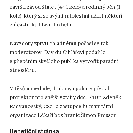
završil závod štafet (4× 1 kolo) a rodinný běh (1
kolo), který si se svými ratolestmi užili i někteří
z účastníků hlavního běhu.
Navzdory zprvu chladnému počasí se tak
moderátorovi Davidu Cihlářovi podařilo
s přispěním skvělého publika vytvořit parádní
atmosféru.
Vítězům medaile, diplomy i poháry předal
prorektor pro vnější vztahy doc. PhDr. Zdeněk
Radvanovský, CSc., a zástupce humanitární
organizace Lékaři bez hranic Šimon Presser.
Benefiční stránka