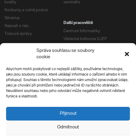
kvality
semináře
Konkurzy a volné pozice
Silverius
Další pracoviště
Napsali o nás
Centrum Informatiky
Tiskové zprávy
Vědecká knihovna UJEP
Správa kolejí a menz
Správa souhlasu se soubory
Univerzitní centrum podpory
Pro absolventy
cookie
Klub absolventů
Abychom mohli poskytovat co nejlepší zážitky, používáme technologie,
Silverius
jako jsou soubory cookie, které ukládají informace o zařízení a/nebo k nim
Pro uchazeče
přistupují. Souhlas s těmito technologiemi nám umožní zpracovávat údaje,
Přijímací řízení
jako je chování při prohlížení nebo jedinečné ID na těchto stránkách.
Neudělení souhlasu nebo jeho odvolání může negativně ovlivnit některé
E-prihlaska
Ochrana soukromí
funkce a vlastnosti.
Podmínky přijímacího řízení
Přípravné kurzy
Přijmout
Odmítnout