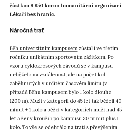
částkou 9 850 korun humanitární organizaci
Lékaři bez hranic.
Náročná trať
Běh univerzitním kampusem
zůstal i ve třetím
ročníku unikátním sportovním zážitkem. Po
vzoru cyklokrosových závodů se v kampusu
neběželo na vzdálenost, ale na počet kol
zaběhnutých v určitém časovém limitu (v
případě Běhu kampusem bylo 1 kolo dlouhé
1200 m). Muži v kategorii do 45 let tak běželi 40
minut + 1 kolo a běžci v kategoriích muži nad 45
let a ženy kroužili po kampusu 30 minut plus 1
kolo. To vše se odehrálo na trati s převýšením