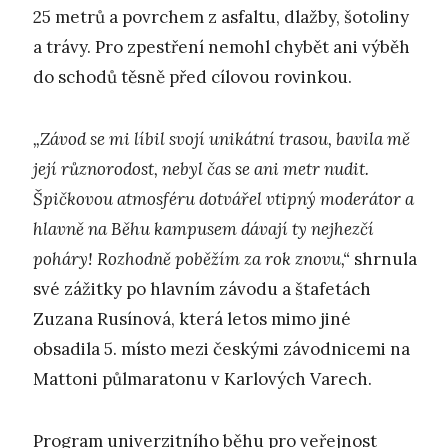
25 metrů a povrchem z asfaltu, dlažby, šotoliny
a trávy. Pro zpestření nemohl chybět ani výběh
do schodů těsně před cílovou rovinkou.
„Závod se mi líbil svojí unikátní trasou, bavila mě
její různorodost, nebyl čas se ani metr nudit.
Špičkovou atmosféru dotvářel vtipný moderátor a
hlavně na Běhu kampusem dávají ty nejhezčí
poháry! Rozhodně poběžím za rok znovu,“
shrnula
své zážitky po hlavním závodu a štafetách
Zuzana Rusínová, která letos mimo jiné
obsadila 5. místo mezi českými závodnicemi na
Mattoni půlmaratonu v Karlových Varech.
Program univerzitního běhu pro veřejnost