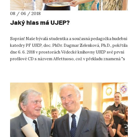
08 / 06 / 2018
Jaký hlas má UJEP?
Soprán! Naše bývalá studentka a současná pedagožka hudební
katedry PF UJEP, doc. PhDr. Dagmar Zelenková, Ph.D., pokřtila
dne 6. 6. 2018 v prostorách Vědecké knihovny UJEP své první
profilové CD s názvem Affettuoso, což v překladu znamená "s
citem". CD...