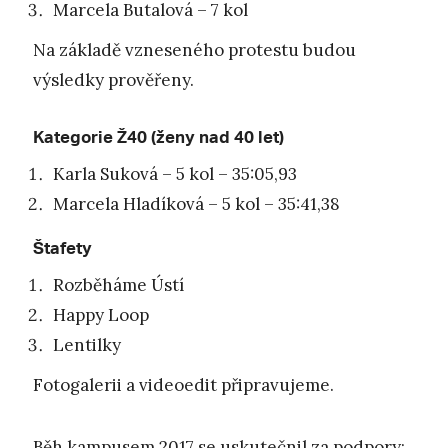
Marcela Butalová – 7 kol
Na základě vzneseného protestu budou
výsledky prověřeny.
Kategorie Ž40 (ženy nad 40 let)
Karla Suková – 5 kol – 35:05,93
Marcela Hladíková – 5 kol – 35:41,38
Štafety
Rozběháme Ústí
Happy Loop
Lentilky
Fotogalerii a videoedit připravujeme.
Běh kampusem 2017 se uskutečnil za podpory: