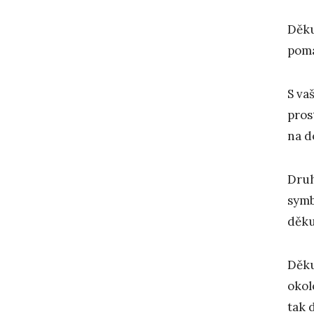
Děku
pomá
S va
pros
na d
Druh
symb
děku
Děku
okol
tak 