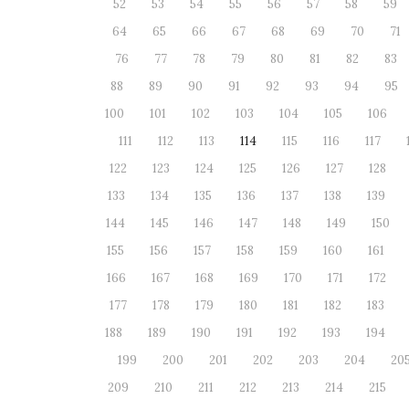
52
53
54
55
56
57
58
59
64
65
66
67
68
69
70
71
76
77
78
79
80
81
82
83
88
89
90
91
92
93
94
95
100
101
102
103
104
105
106
111
112
113
114
115
116
117
122
123
124
125
126
127
128
133
134
135
136
137
138
139
144
145
146
147
148
149
150
155
156
157
158
159
160
161
166
167
168
169
170
171
172
177
178
179
180
181
182
183
188
189
190
191
192
193
194
199
200
201
202
203
204
20
209
210
211
212
213
214
215