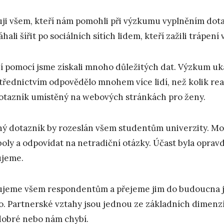
ji všem, kteří nám pomohli při výzkumu vyplněním dota
hali šířit po sociálních sítích lidem, kteří zažili trápení
ší pomocí jsme získali mnoho důležitých dat. Výzkum ukáza
třednictvím odpovědělo mnohem více lidí, než kolik r
otazník umístěný na webových stránkách pro ženy.
ý dotazník by rozeslán všem studentům univerzity. Moh
oly a odpovídat na netradiční otázky. Účast byla oprav
jeme.
jeme všem respondentům a přejeme jim do budoucna jen
o. Partnerské vztahy jsou jednou ze základních dimenzí
dobré nebo nám chybí.