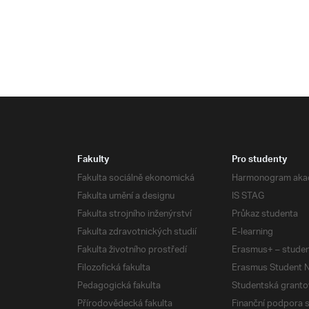
Fakulty
Pro studenty
Fakulta sociálně ekonomická
Harmonogram aka
Fakulta umění a designu
IS STAG
Fakulta strojního inženýrství
Průkaz studenta
Fakulta zdravotnických studií
E-learning
Fakulta životního prostředí
Erasmus+ – studen
Filozofická fakulta
Erasmus Student N
Pedagogická fakulta
Studentská granto
Přírodovědecká fakulta
Finanční podpora 