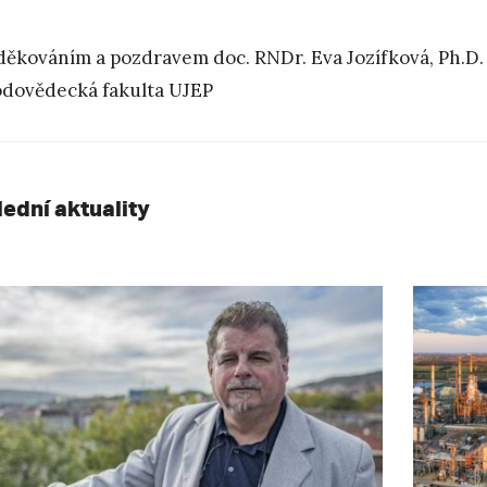
děkováním a pozdravem doc. RNDr. Eva Jozífková, Ph.D. e
odovědecká fakulta UJEP
lední aktuality