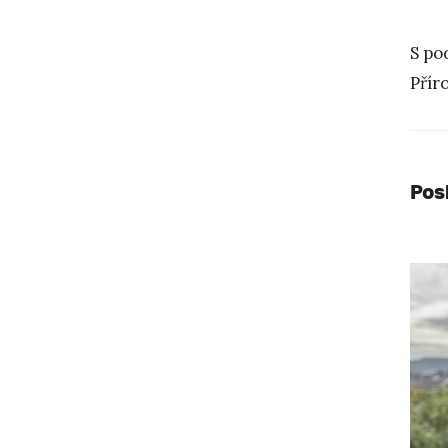
S po
Přír
Pos