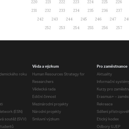
220
221
222
223
224
225
226
231
232
233
234
235
236
237
242
243
244
245
246
247
24
252
253
254
255
256
257
Věda a výzkum
Pro zaměstnance
demického roku
Human Resources Strategy for
Aktuality
Researchers
Informační systém
Vědecká rada
Kurzy pro zaměstn
Ediční činnost
Erasmus+ – zaměs
ti
Mezinárodní projekty
Rekreace
etwork (ESN)
Národní projekty
Sdílení přístrojov
vá soutěž (SVV)
Smluvní výzkum
Etický kodex
studentů
Odbory UJEP