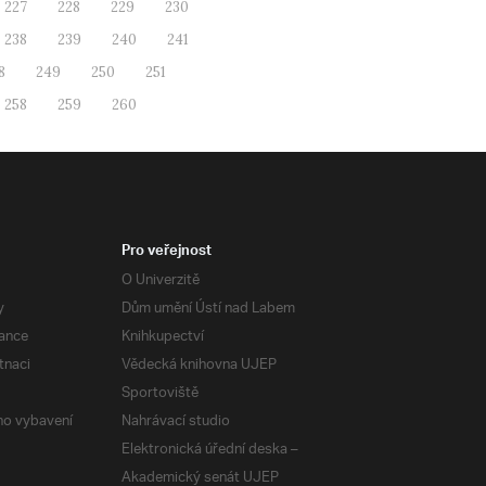
227
228
229
230
238
239
240
241
8
249
250
251
258
259
260
Pro veřejnost
O Univerzitě
y
Dům umění Ústí nad Labem
ance
Knihkupectví
tnaci
Vědecká knihovna UJEP
Sportoviště
ého vybavení
Nahrávací studio
Elektronická úřední deska –
Akademický senát UJEP