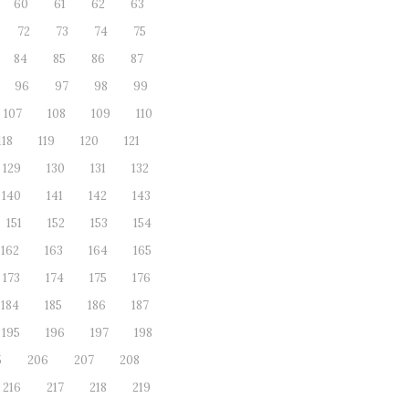
60
61
62
63
72
73
74
75
84
85
86
87
96
97
98
99
107
108
109
110
118
119
120
121
129
130
131
132
140
141
142
143
151
152
153
154
162
163
164
165
173
174
175
176
184
185
186
187
195
196
197
198
5
206
207
208
216
217
218
219