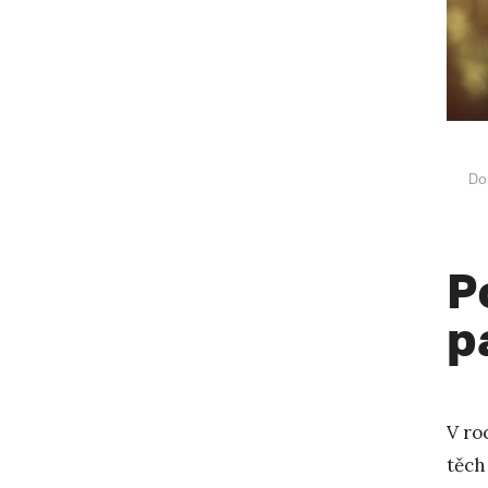
Do
P
p
V ro
těch