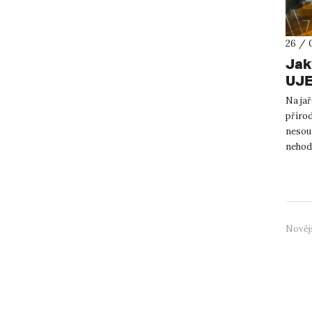
26 / 
Jak
UJE
Na ja
přírod
nesou 
nehody
pomoci
Nověj