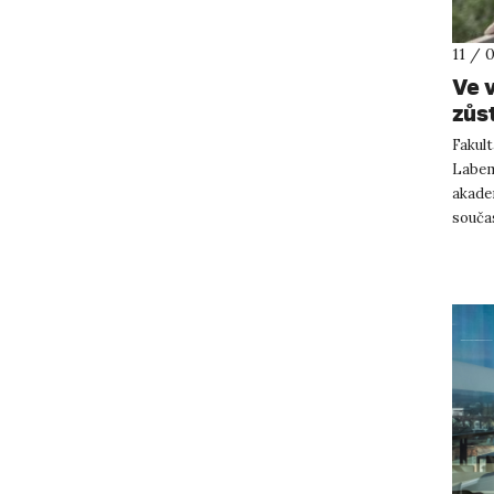
11 / 
Ve 
zůs
Fakult
Labem
akadem
součas
prvníh