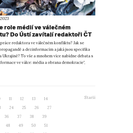
 2023
e role médií ve válečném
tu? Do Ústí zavítají redaktoři ČT
 práce redaktora ve válečném konfliktu? Jak se
propagandě a dezinformacím a jaká jsou specifika
na Ukrajině? To vše a mnohem více nabídne debata s
formace ve válce: média a obrana demokracie“,
dá Filoz...
Starší
0
11
12
13
14
3
24
25
26
27
36
37
38
39
48
49
50
51