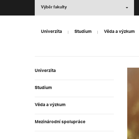
Výběr fakulty
Univerzita
Studium
Věda a výzkum
Univerzita
Studium
Věda a výzkum
Mezinárodní spolupráce