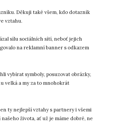
zníku. Děkuji také všem, kdo dotazník
 ve vztahu.
l sílu sociálních sítí, neboť jejich
eagovalo na reklamní banner s odkazem
li vybírat symboly, posuzovat obrázky,
du velká a my za to mnohokrát
 ty nejlepší vztahy s partnery i všemi
 našeho života, ať už je máme dobré, ne