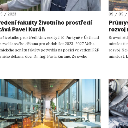
05 / 2023
09 / 05 /
vedení fakulty životního prostředí
Průmys
tává Pavel Kuráň
rozvoj 
publik
a životního prostředí Univerzity J. E. Purkyně v Ústí nad
Brownfield
 zvolila svého děkana pro období let 2023–2027. Volba
minulosti 
ického senátu fakulty potvrdila na pozici ve vedení FŽP
rozvoj. Ne
ného děkana, doc. Dr. Ing. Pavla Kuráně. Ze svého
minulost, 
o fu...
dědictví Po