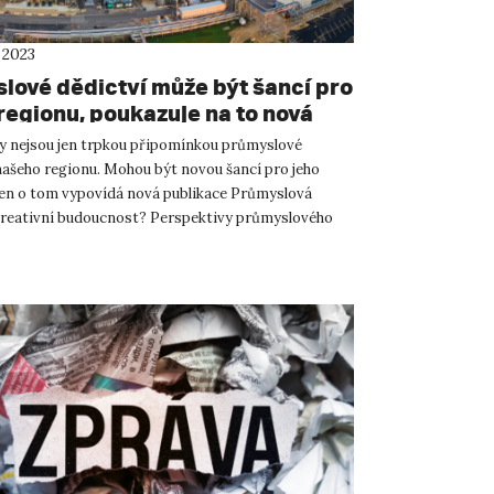
 2023
lové dědictví může být šancí pro
regionu, poukazuje na to nová
ace UJEP
y nejsou jen trpkou připomínkou průmyslové
našeho regionu. Mohou být novou šancí pro jeho
jen o tom vypovídá nová publikace Průmyslová
kreativní budoucnost? Perspektivy průmyslového
dkrušnohoří kolekti...