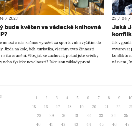
04 / 2023
25 / 04 /
ý bude květen ve vědecké knihovně
Jaká J
P?
konflik
ře mnozí z nás začnou vyrážet za sportovním vyžitím do
Jak vypadá
y. Jízda na kole, běh, turistika, všechny tyto činnosti
vyvarovat 
riziko zranění. Víte, jak se zachovat, pokud jste svědky
konfliktu 
 nebo fyzické nevolnosti? Jaké jsou základy první
názvem „In
? ...
kterou pořá
ší
1
2
3
4
5
6
7
8
9
1
15
16
17
18
19
20
21
22
2
28
29
30
31
32
33
34
35
40
41
42
43
44
45
46
47