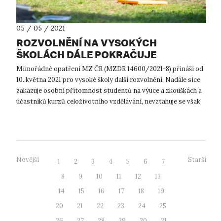
05 / 05 / 2021
ROZVOLNĚNÍ NA VYSOKÝCH
ŠKOLÁCH DÁLE POKRAČUJE
Mimořádné opatření MZ ČR (MZDR 14600/2021-8) přináší od
10. května 2021 pro vysoké školy další rozvolnění. Nadále sice
zakazuje osobní přítomnost studentů na výuce a zkouškách a
účastníků kurzů celoživotního vzdělávání, nevztahuje se však
již na: ...
Novější
Starší
1
2
3
4
5
6
7
8
9
10
11
12
13
14
15
16
17
18
19
20
21
22
23
24
25
26
27
28
29
30
31