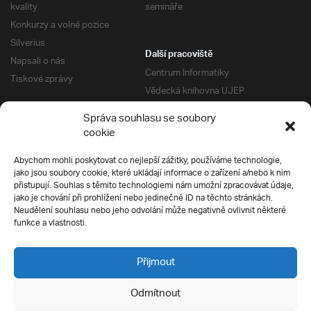
kvality
semináře
Konkurzy a volné pozice
Silverius
Další pracoviště
Napsali o nás
Centrum Informatiky
Tiskové zprávy
Vědecká knihovna UJEP
Správa kolejí a menz
Správa souhlasu se soubory
Univerzitní centrum podpory
Pro absolventy
cookie
Klub absolventů
Abychom mohli poskytovat co nejlepší zážitky, používáme technologie,
Silverius
jako jsou soubory cookie, které ukládají informace o zařízení a/nebo k nim
Pro uchazeče
přistupují. Souhlas s těmito technologiemi nám umožní zpracovávat údaje,
Přijímací řízení
jako je chování při prohlížení nebo jedinečné ID na těchto stránkách.
Neudělení souhlasu nebo jeho odvolání může negativně ovlivnit některé
E-prihlaska
Ochrana soukromí
funkce a vlastnosti.
Podmínky přijímacího řízení
Přípravné kurzy
Přijmout
Odmítnout