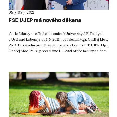
05 / 05 / 2021
FSE UJEP má nového děkana
V čele Fakulty sociálně ekonomické Univerzity J. E. Purkyně
v Ústí nad Labem je od 1. 5. 2021 nový děkan Mgr. Ondřej Moc,
Ph.D. Dosavadní proděkan pro rozvoj a kvalitu FSE UJEP, Mgr.
Ondřej Moc, Ph.D., převzal dne 1. 5. 2021 otěže fakulty po doc.
Ja...