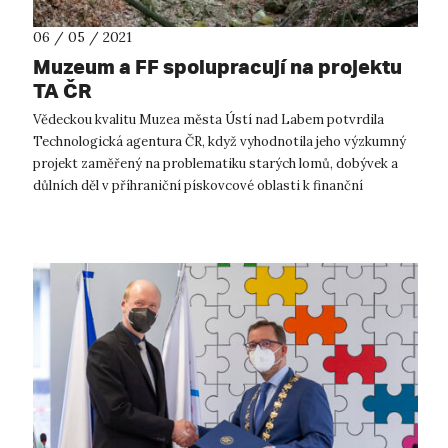
06 / 05 / 2021
Muzeum a FF spolupracují na projektu
TA ČR
Vědeckou kvalitu Muzea města Ústí nad Labem potvrdila
Technologická agentura ČR, když vyhodnotila jeho výzkumný
projekt zaměřený na problematiku starých lomů, dobývek a
důlních děl v příhraniční pískovcové oblasti k finanční
podpoře. Spojí v něm svoje ...