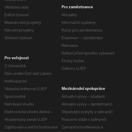
Vědecká rada
Pro zaměstnance
Ediční činnost
Aktuality
Mezinárodní projekty
Informační systémy
Národní projekty
Kurzy pro zaměstnance
Smluvní výzkum
Erasmus+ – zaměstnaci
Rekreace
Sdílení přístrojového vybavení
Pro veřejnost
Etický kodex
O Univerzitě
Odbory UJEP
Dům umění Ústí nad Labem
Knihkupectví
Vědecká knihovna UJEP
Mezinárodní spolupráce
Sportoviště
Aktuální výzvy – studenti
Nahrávací studio
Aktuální výzvy – zaměstnanci
Elektronická úřední deska –
Stipendijní pobyty v zahraničí
Akademický senát UJEP
Pracovní stáže v zahraničí
Zajišťování a vnitřní hodnocení
Zahraniční konference a