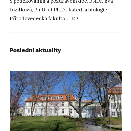
S poděkováním a pozdravem doc. RNDr. Eva
Jozífková, Ph.D. et Ph.D., katedra biologie,
Přírodovědecká fakulta UJEP
Poslední aktuality