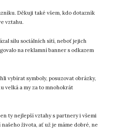
zníku. Děkuji také všem, kdo dotazník
 ve vztahu.
l sílu sociálních sítí, neboť jejich
eagovalo na reklamní banner s odkazem
li vybírat symboly, posuzovat obrázky,
du velká a my za to mnohokrát
 ty nejlepší vztahy s partnery i všemi
 našeho života, ať už je máme dobré, ne