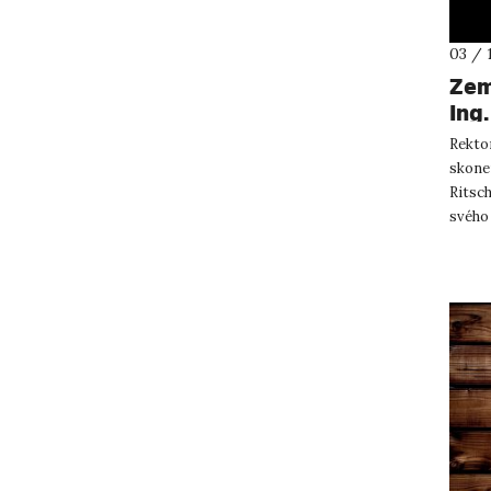
03 / 
Zem
Ing.
Rektor
skonem
Ritsch
svého
význa