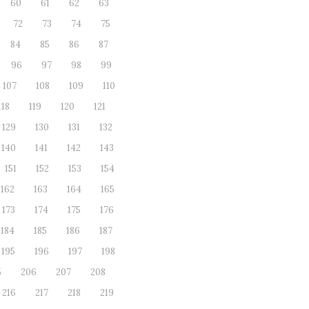
60
61
62
63
72
73
74
75
84
85
86
87
96
97
98
99
107
108
109
110
118
119
120
121
129
130
131
132
140
141
142
143
151
152
153
154
162
163
164
165
173
174
175
176
184
185
186
187
195
196
197
198
5
206
207
208
216
217
218
219