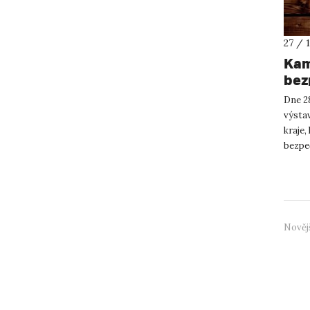
27 / 
Kam
bez
Dne 28
výsta
kraje,
bezpe
techni
Nověj