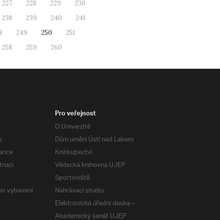
227
228
229
230
238
239
240
241
8
249
250
251
258
259
260
Pro veřejnost
O Univerzitě
y
Dům umění Ústí nad Labem
ance
Knihkupectví
tnaci
Vědecká knihovna UJEP
Sportoviště
ého vybavení
Nahrávací studio
Elektronická úřední deska –
Akademický senát UJEP