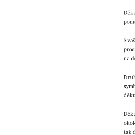
Děku
pomá
S va
pros
na d
Druh
symb
děku
Děku
okol
tak 