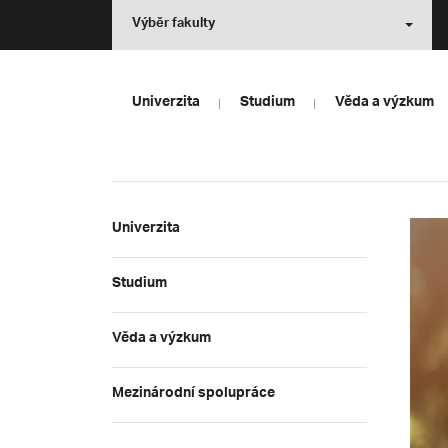
Výběr fakulty
Univerzita
Studium
Věda a výzkum
Univerzita
Studium
Věda a výzkum
Mezinárodní spolupráce