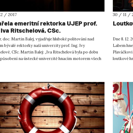
12 / 2017
30 / 11 / 
řela emeritní rektorka UJEP prof.
Loutko
 Iva Ritschelová, CSc.
, doc. Martin Balej, vyjadřuje hluboké politování nad
Dne 8. 12. 
 bývalé rektorky naší univerzity prof. Ing. Ivy
Labem hned
elové, CSc. Martin Balej: „Iva Ritschelová byla po dobu
Plaváčkovi
 působení na ústecké univerzitě hnacím motorem všech
loutkové h
mných změn...
UJEP pod v