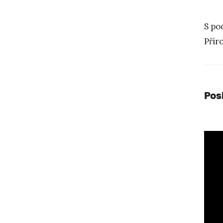
S po
Přír
Pos