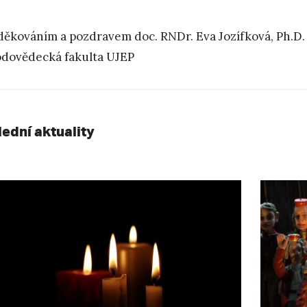
děkováním a pozdravem doc. RNDr. Eva Jozífková, Ph.D. e
odovědecká fakulta UJEP
lední aktuality