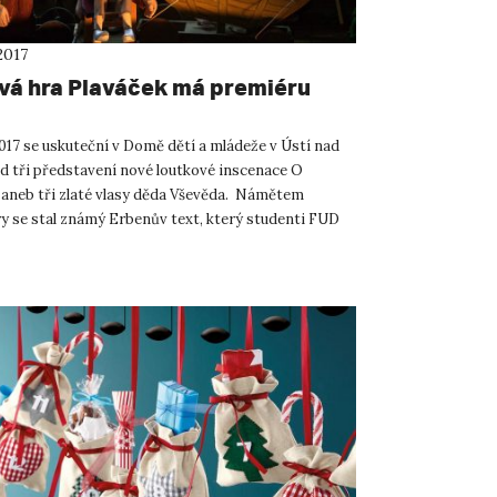
2017
vá hra Plaváček má premiéru
2017 se uskuteční v Domě dětí a mládeže v Ústí nad
 tři představení nové loutkové inscenace O
 aneb tři zlaté vlasy děda Vševěda. Námětem
ry se stal známý Erbenův text, který studenti FUD
edením p...