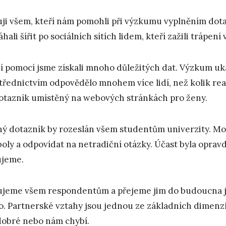
ji všem, kteří nám pomohli při výzkumu vyplněním dota
hali šířit po sociálních sítích lidem, kteří zažili trápení
ší pomocí jsme získali mnoho důležitých dat. Výzkum ukáza
třednictvím odpovědělo mnohem více lidí, než kolik r
otazník umístěný na webových stránkách pro ženy.
ý dotazník by rozeslán všem studentům univerzity. Moh
oly a odpovídat na netradiční otázky. Účast byla oprav
jeme.
jeme všem respondentům a přejeme jim do budoucna jen
o. Partnerské vztahy jsou jednou ze základních dimenzí
dobré nebo nám chybí.