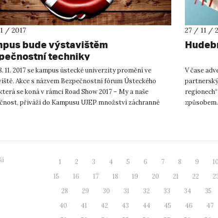
11 / 2017
27 / 11 / 
pus bude výstavištěm
Hudebn
pečnostní techniky
. 11. 2017 se kampus ústecké univerzity promění ve
V čase adve
viště. Akce s názvem Bezpečnostní fórum Ústeckého
partnerský
 která se koná v rámci Road Show 2017 – My a naše
regionech“
čnost, přiváží do Kampusu UJEP množství záchranné
způsobem. 
ky rozličného druhu a z...
českých a 
ší
1
2
3
4
5
6
7
8
9
1
15
16
17
18
19
20
21
22
2
28
29
30
31
32
33
34
35
40
41
42
43
44
45
46
47