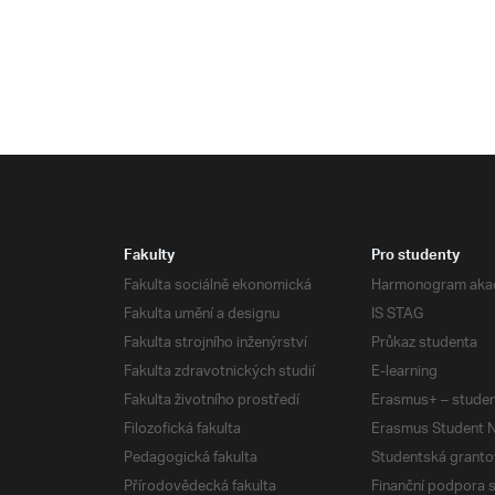
Fakulty
Pro studenty
Fakulta sociálně ekonomická
Harmonogram aka
Fakulta umění a designu
IS STAG
Fakulta strojního inženýrství
Průkaz studenta
Fakulta zdravotnických studií
E-learning
Fakulta životního prostředí
Erasmus+ – studen
Filozofická fakulta
Erasmus Student N
Pedagogická fakulta
Studentská granto
Přírodovědecká fakulta
Finanční podpora 