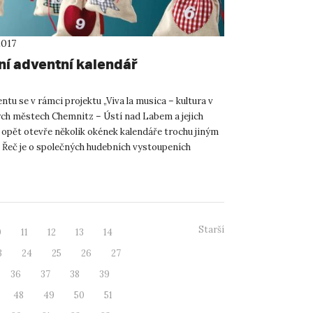
2017
í adventní kalendář
ntu se v rámci projektu „Viva la musica – kultura v
ch městech Chemnitz – Ústí nad Labem a jejich
 opět otevře několik okének kalendáře trochu jiným
Řeč je o společných hudebních vystoupeních
německých...
Starší
0
11
12
13
14
3
24
25
26
27
36
37
38
39
48
49
50
51