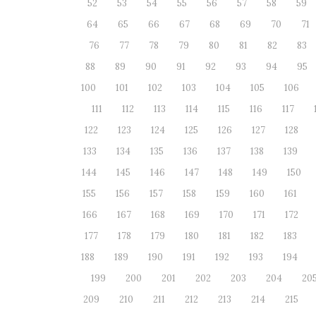
52
53
54
55
56
57
58
59
64
65
66
67
68
69
70
71
76
77
78
79
80
81
82
83
88
89
90
91
92
93
94
95
100
101
102
103
104
105
106
111
112
113
114
115
116
117
122
123
124
125
126
127
128
133
134
135
136
137
138
139
144
145
146
147
148
149
150
155
156
157
158
159
160
161
166
167
168
169
170
171
172
177
178
179
180
181
182
183
188
189
190
191
192
193
194
199
200
201
202
203
204
20
209
210
211
212
213
214
215