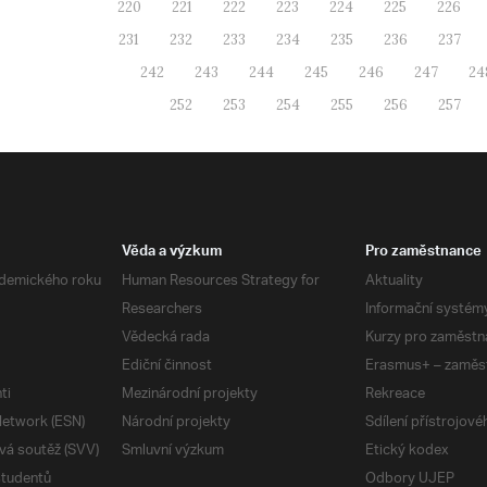
220
221
222
223
224
225
226
231
232
233
234
235
236
237
242
243
244
245
246
247
24
252
253
254
255
256
257
Věda a výzkum
Pro zaměstnance
demického roku
Human Resources Strategy for
Aktuality
Researchers
Informační systém
Vědecká rada
Kurzy pro zaměstn
Ediční činnost
Erasmus+ – zaměs
ti
Mezinárodní projekty
Rekreace
etwork (ESN)
Národní projekty
Sdílení přístrojov
vá soutěž (SVV)
Smluvní výzkum
Etický kodex
studentů
Odbory UJEP