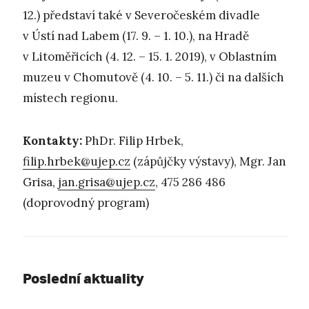
12.) představí také v Severočeském divadle
v Ústí nad Labem (17. 9. – 1. 10.), na Hradě
v Litoměřicích (4. 12. – 15. 1. 2019), v Oblastním
muzeu v Chomutově (4. 10. – 5. 11.) či na dalších
místech regionu.
Kontakty:
PhDr. Filip Hrbek,
filip.hrbek@ujep.cz
(zápůjčky výstavy), Mgr. Jan
Grisa,
jan.grisa@ujep.cz
, 475 286 486
(doprovodný program)
Poslední aktuality