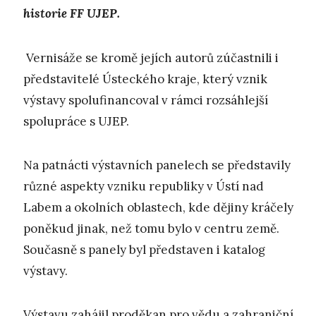
historie FF UJEP.
Vernisáže se kromě jejích autorů zúčastnili i
představitelé Ústeckého kraje, který vznik
výstavy spolufinancoval v rámci rozsáhlejší
spolupráce s UJEP.
Na patnácti výstavních panelech se představily
různé aspekty vzniku republiky v Ústí nad
Labem a okolních oblastech, kde dějiny kráčely
poněkud jinak, než tomu bylo v centru země.
Současně s panely byl představen i katalog
výstavy.
Výstavu zahájil proděkan pro vědu a zahraniční