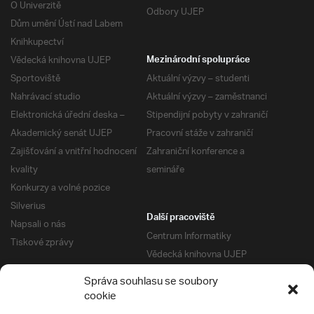
O Univerzitě
Odbory UJEP
Dům umění Ústí nad Labem
Knihkupectví
Vědecká knihovna UJEP
Mezinárodní spolupráce
Sportoviště
Aktuální výzvy – studenti
Nahrávací studio
Aktuální výzvy – zaměstnanci
Elektronická úřední deska –
Stipendijní pobyty v zahraničí
Akademický senát UJEP
Pracovní stáže v zahraničí
Zajišťování a vnitřní hodnocení
Zahraniční konference a
kvality
semináře
Konkurzy a volné pozice
Silverius
Další pracoviště
Napsali o nás
Centrum Informatiky
Tiskové zprávy
Vědecká knihovna UJEP
Správa kolejí a menz
Správa souhlasu se soubory
Univerzitní centrum podpory
Pro absolventy
cookie
Klub absolventů