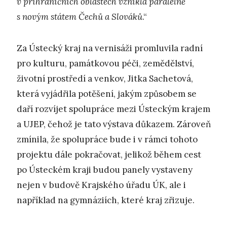
v příhraničních oblastech vznikla paralelně
s novým státem Čechů a Slováků
.“
Za Ústecký kraj na vernisáži promluvila radní
pro kulturu, památkovou péči, zemědělství,
životní prostředí a venkov, Jitka Sachetová,
která vyjádřila potěšení, jakým způsobem se
daří rozvíjet spolupráce mezi Ústeckým krajem
a UJEP, čehož je tato výstava důkazem. Zároveň
zmínila, že spolupráce bude i v rámci tohoto
projektu dále pokračovat, jelikož během cest
po Ústeckém kraji budou panely vystaveny
nejen v budově Krajského úřadu ÚK, ale i
například na gymnáziích, které kraj zřizuje.