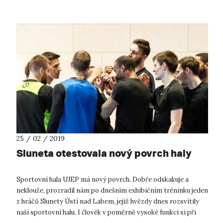
25 / 02 / 2019
Sluneta otestovala nový povrch haly
Sportovní hala UJEP má nový povrch. Dobře odskakuje a
neklouže, prozradil nám po dnešním exhibičním tréninku jeden
z hráčů Slunety Ústí nad Labem, jejíž hvězdy dnes rozsvítily
naši sportovní halu. I člověk v poměrně vysoké funkci si při