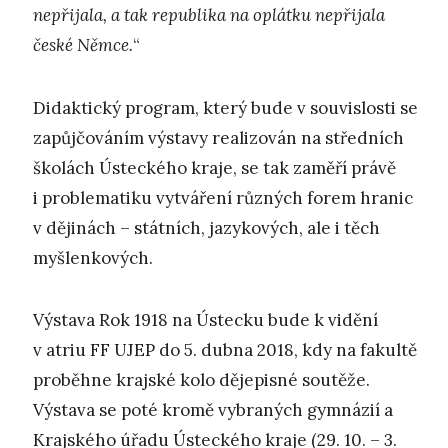
nepřijala, a tak republika na oplátku nepřijala
české Němce.
“
Didaktický program, který bude v souvislosti se
zapůjčováním výstavy realizován na středních
školách Ústeckého kraje, se tak zaměří právě
i problematiku vytváření různých forem hranic
v dějinách – státních, jazykových, ale i těch
myšlenkových.
Výstava Rok 1918 na Ústecku bude k vidění
v atriu FF UJEP do 5. dubna 2018, kdy na fakultě
proběhne krajské kolo dějepisné soutěže.
Výstava se poté kromě vybraných gymnázií a
Krajského úřadu Ústeckého kraje (29. 10. – 3.