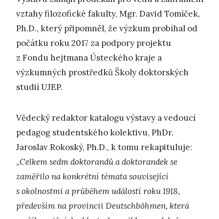
vztahy filozofické fakulty, Mgr. David Tomíček,
Ph.D., který připomněl, že výzkum probíhal od
počátku roku 2017 za podpory projektu
z Fondu hejtmana Ústeckého kraje a
výzkumných prostředků Školy doktorských
studií UJEP.
Vědecký redaktor katalogu výstavy a vedoucí
pedagog studentského kolektivu, PhDr.
Jaroslav Rokoský, Ph.D., k tomu rekapituluje:
„
Celkem sedm doktorandů a doktorandek se
zaměřilo na konkrétní témata související
s okolnostmi a průběhem událostí roku 1918,
především na provincii Deutschböhmen, která