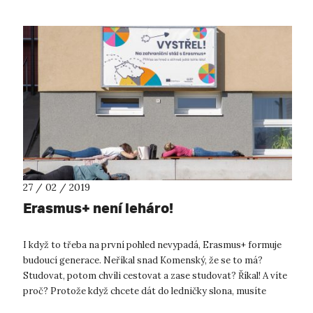
27 / 02 / 2019
Erasmus+ není leháro!
I když to třeba na první pohled nevypadá, Erasmus+ formuje
budoucí generace. Neříkal snad Komenský, že se to má?
Studovat, potom chvíli cestovat a zase studovat? Říkal! A víte
proč? Protože když chcete dát do ledničky slona, musíte
vyndat žirafu. Zkrá...