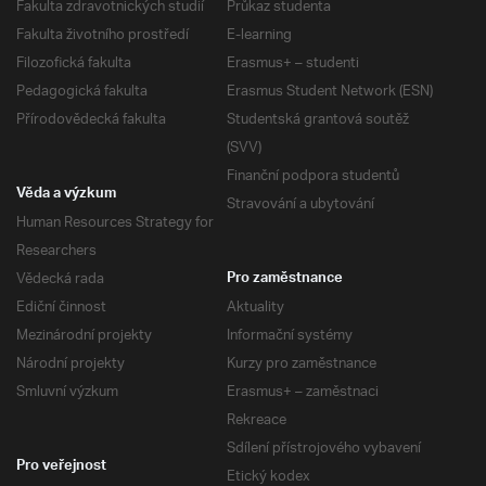
Fakulta zdravotnických studií
Průkaz studenta
Fakulta životního prostředí
E-learning
Filozofická fakulta
Erasmus+ – studenti
Pedagogická fakulta
Erasmus Student Network (ESN)
Přírodovědecká fakulta
Studentská grantová soutěž
(SVV)
Finanční podpora studentů
Věda a výzkum
Stravování a ubytování
Human Resources Strategy for
Researchers
Vědecká rada
Pro zaměstnance
Ediční činnost
Aktuality
Mezinárodní projekty
Informační systémy
Národní projekty
Kurzy pro zaměstnance
Smluvní výzkum
Erasmus+ – zaměstnaci
Rekreace
Sdílení přístrojového vybavení
Pro veřejnost
Etický kodex