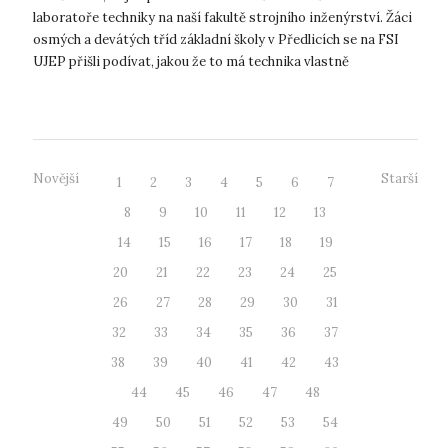
laboratoře techniky na naší fakultě strojního inženýrství. Žáci
osmých a devátých tříd základní školy v Předlicích se na FSI
UJEP přišli podívat, jakou že to má technika vlastně
budoucnost. Skuteč...
Novější
Starší
1
2
3
4
5
6
7
8
9
10
11
12
13
14
15
16
17
18
19
20
21
22
23
24
25
26
27
28
29
30
31
32
33
34
35
36
37
38
39
40
41
42
43
44
45
46
47
48
49
50
51
52
53
54