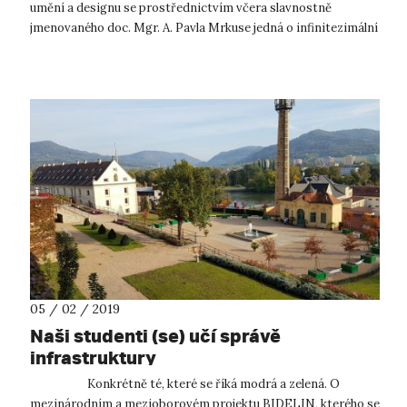
umění a designu se prostřednictvím včera slavnostně
jmenovaného doc. Mgr. A. Pavla Mrkuse jedná o infinitezimální
(tedy v podsta...
05 / 02 / 2019
Naši studenti (se) učí správě
infrastruktury
Konkrétně té, které se říká modrá a zelená. O
mezinárodním a mezioborovém projektu BIDELIN, kterého se