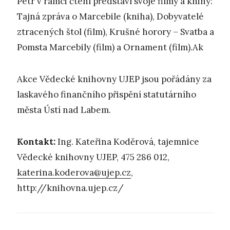
Petr v rámci čtení představí svoje filmy a knihy:
Tajná zpráva o Marcebile (kniha), Dobyvatelé
ztracených štol (film), Krušné horory – Svatba a
Pomsta Marcebily (film) a Ornament (film).Ak
Akce Vědecké knihovny UJEP jsou pořádány za
laskavého finančního přispění statutárního
města Ústí nad Labem.
Kontakt:
Ing. Kateřina Koděrová, tajemnice
Vědecké knihovny UJEP, 475 286 012,
katerina.koderova@ujep.cz
,
http://knihovna.ujep.cz/