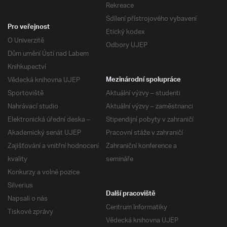
Rekreace
Sdílení přístrojového vybavení
Pro veřejnost
Etický kodex
O Univerzitě
Odbory UJEP
Dům umění Ústí nad Labem
Knihkupectví
Vědecká knihovna UJEP
Mezinárodní spolupráce
Sportoviště
Aktuální výzvy – studenti
Nahrávací studio
Aktuální výzvy – zaměstnanci
Elektronická úřední deska –
Stipendijní pobyty v zahraničí
Akademický senát UJEP
Pracovní stáže v zahraničí
Zajišťování a vnitřní hodnocení
Zahraniční konference a
kvality
semináře
Konkurzy a volné pozice
Silverius
Další pracoviště
Napsali o nás
Centrum Informatiky
Tiskové zprávy
Vědecká knihovna UJEP