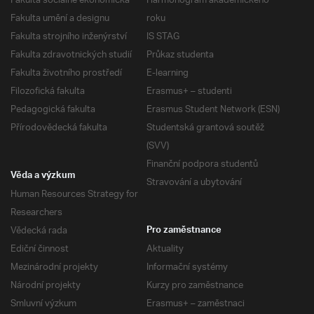
Fakulta sociálně ekonomická
Harmonogram akademického
Fakulta umění a designu
roku
Fakulta strojního inženýrství
IS STAG
Fakulta zdravotnických studií
Průkaz studenta
Fakulta životního prostředí
E-learning
Filozofická fakulta
Erasmus+ – studenti
Pedagogická fakulta
Erasmus Student Network (ESN)
Přírodovědecká fakulta
Studentská grantová soutěž
(SVV)
Finanční podpora studentů
Věda a výzkum
Stravování a ubytování
Human Resources Strategy for
Researchers
Vědecká rada
Pro zaměstnance
Ediční činnost
Aktuality
Mezinárodní projekty
Informační systémy
Národní projekty
Kurzy pro zaměstnance
Smluvní výzkum
Erasmus+ – zaměstnaci