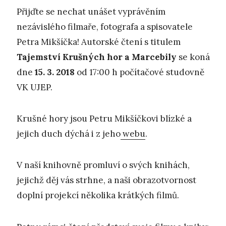
Přijďte se nechat unášet vyprávěním
nezávislého filmaře, fotografa a spisovatele
Petra Mikšíčka! Autorské čtení s titulem
Tajemstv
í
K
ru
š
n
ý
ch hor a Marcebil
y
se koná
dne
15. 3. 2018
od 17:00 h počítačové studovně
VK UJEP.
Krušné hory jsou Petru Mikšíčkovi blízké a
jejich duch dýchá i z jeho
webu
.
V naší knihovně promluví o svých knihách,
jejichž děj vás strhne, a naši obrazotvornost
doplní projekcí několika krátkých filmů.