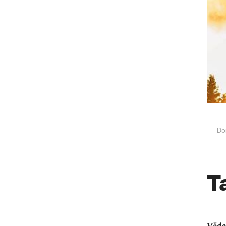
Do
T
Věde