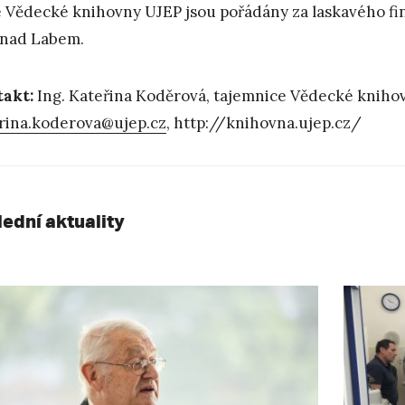
 Vědecké knihovny UJEP jsou pořádány za laskavého fin
 nad Labem.
takt:
Ing. Kateřina Koděrová, tajemnice Vědecké knihov
rina.koderova@ujep.cz
, http://knihovna.ujep.cz/
lední aktuality