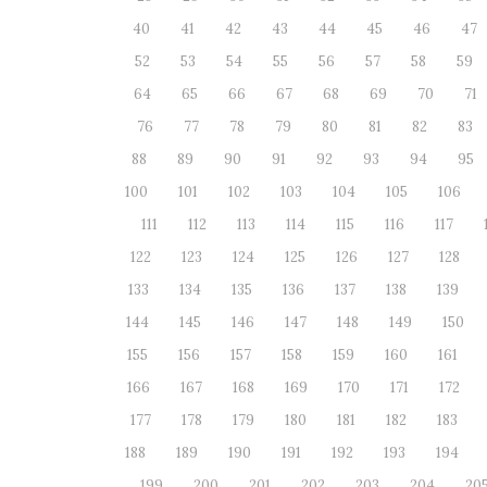
40
41
42
43
44
45
46
47
52
53
54
55
56
57
58
59
64
65
66
67
68
69
70
71
76
77
78
79
80
81
82
83
88
89
90
91
92
93
94
95
100
101
102
103
104
105
106
111
112
113
114
115
116
117
122
123
124
125
126
127
128
133
134
135
136
137
138
139
144
145
146
147
148
149
150
155
156
157
158
159
160
161
166
167
168
169
170
171
172
177
178
179
180
181
182
183
188
189
190
191
192
193
194
199
200
201
202
203
204
20