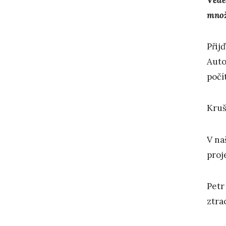
množs
Přij
Auto
počí
Kruš
V na
proj
Petr
ztra