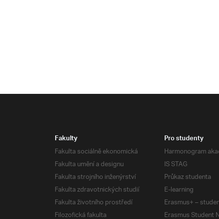
Fakulty
Pro studenty
Fakulta sociálně ekonomická
Harmonogram aka
Fakulta umění a designu
IS STAG
Fakulta strojního inženýrství
Průkaz studenta
Fakulta zdravotnických studií
E-learning
Fakulta životního prostředí
Erasmus+ – studen
Filozofická fakulta
Erasmus Student N