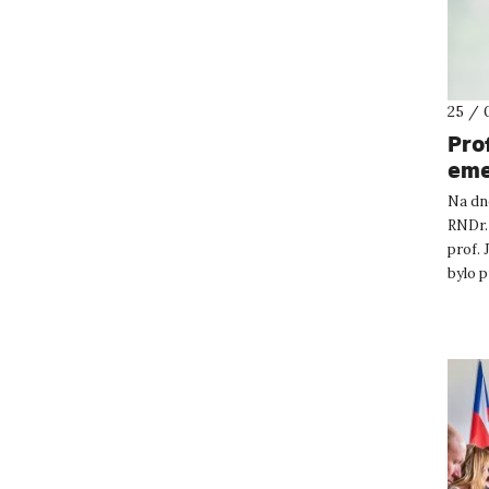
25 / 
Pro
eme
Na dn
RNDr.
prof. 
bylo p
UJEP. 