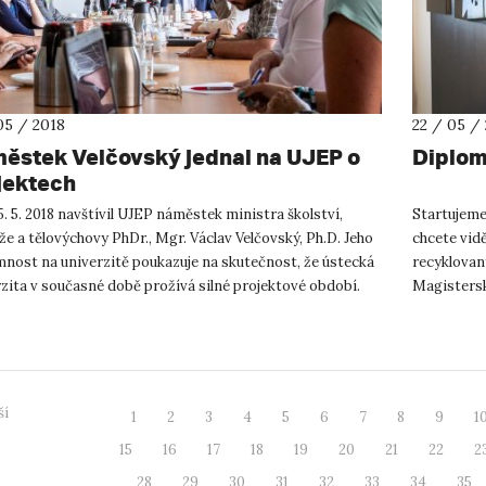
05 / 2018
22 / 05 /
ěstek Velčovský jednal na UJEP o
Diplom
jektech
. 5. 2018 navštívil UJEP náměstek ministra školství,
Startujeme
e a tělovýchovy PhDr., Mgr. Václav Velčovský, Ph.D. Jeho
chcete vidě
mnost na univerzitě poukazuje na skutečnost, že ústecká
recyklovan
zita v současné době prožívá silné projektové období.
Magistersk
...
veřejném pr
ší
1
2
3
4
5
6
7
8
9
1
15
16
17
18
19
20
21
22
2
28
29
30
31
32
33
34
35