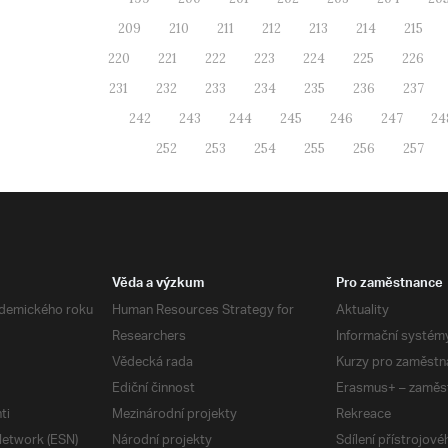
209
210
211
212
213
214
215
220
221
222
223
224
225
226
231
232
233
234
235
236
237
242
243
244
245
246
247
24
252
253
254
255
256
257
Věda a výzkum
Pro zaměstnance
demického roku
Human Resources Strategy for
Aktuality
Researchers
Informační systém
Vědecká rada
Kurzy pro zaměstn
Ediční činnost
Erasmus+ – zaměs
ti
Mezinárodní projekty
Rekreace
etwork (ESN)
Národní projekty
Sdílení přístrojov