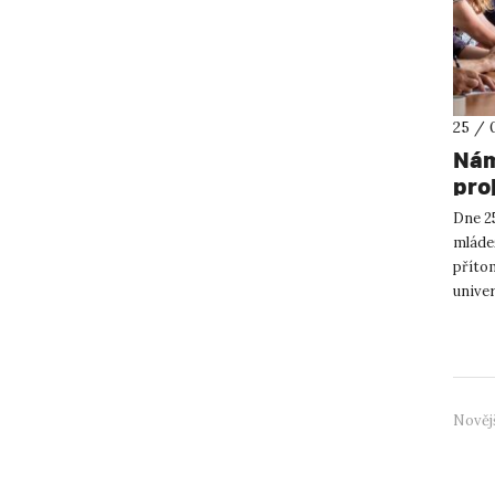
25 / 
Nám
pro
Dne 25
mládež
příto
univer
Náměs
Nověj