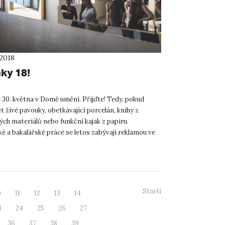
 2018
ky 18!
 30. května v Domě umění. Přijďte! Tedy, pokud
t živé pavouky, obetkávající porcelán, knihy z
ých materiálů nebo funkční kajak z papíru.
é a bakalářské práce se letos zabývají reklamou ve
ostoru, spol...
Starší
0
11
12
13
14
3
24
25
26
27
36
37
38
39