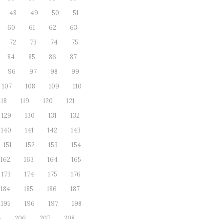
48
49
50
51
60
61
62
63
72
73
74
75
84
85
86
87
96
97
98
99
107
108
109
110
118
119
120
121
129
130
131
132
140
141
142
143
151
152
153
154
162
163
164
165
173
174
175
176
184
185
186
187
195
196
197
198
5
206
207
208