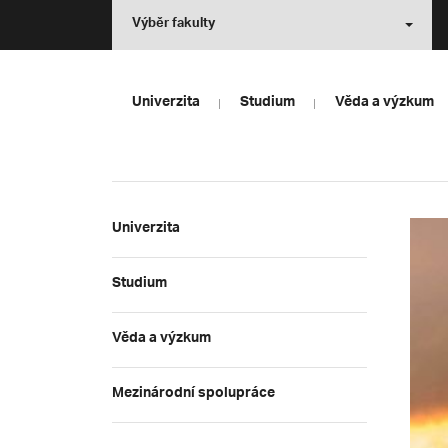
Výběr fakulty
Univerzita
Studium
Věda a výzkum
Univerzita
Studium
Věda a výzkum
Mezinárodní spolupráce