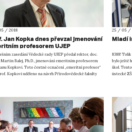
05 / 2018
25 / 05 /
f. Jan Kopka dnes převzal jmenování
Mladí 
ritním profesorem UJEP
ešním zasedání Vědecké rady UJEP předal rektor, doc.
8388! Tolik
 Martin Balej, Ph.D., jmenování emeritním profesorem
bylo ještě 
Janu Kopkovi. Toto čestné označení „emeritní profesor“
škol. Tento
rof. Kopkovi uděleno na návrh Přírodovědecké fakulty
ústecké ZŠ 
Prof. R...