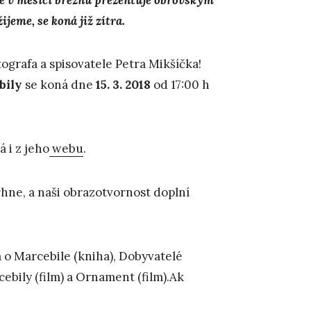
jeme, se koná již zítra.
ografa a spisovatele Petra Mikšíčka!
bil
y
se koná dne
15. 3. 2018
od 17:00 h
 i z jeho
webu
.
rhne, a naši obrazotvornost doplní
va o Marcebile (kniha), Dobyvatelé
ebily (film) a Ornament (film).Ak