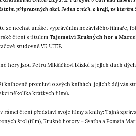
tvím připravených akcí. Jedna z nich, o kraji, ve kterém ži
ďte se nechat unášet vyprávěním nezávislého filmaře, fot
rské čtení s titulem
Tajemstv
í
K
ru
š
n
ý
ch hor a Marce
tačové studovně VK UJEP.
né hory jsou Petru Mikšíčkovi blízké a jejich duch dýchá
ší knihovně promluví o svých knihách, jejichž děj vás st
ekcí několika krátkých filmů.
 v rámci čtení představí svoje filmy a knihy: Tajná zprá
cených štol (film), Krušné horory – Svatba a Pomsta Marc