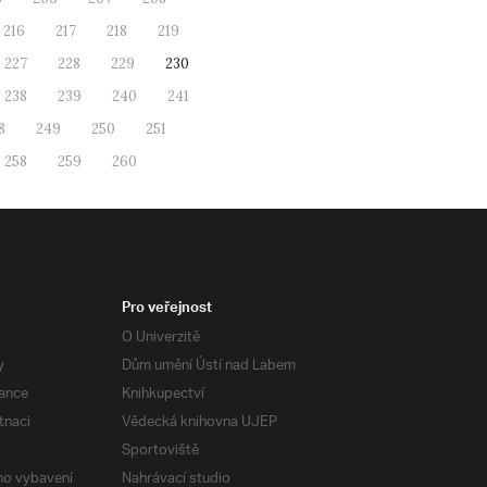
216
217
218
219
227
228
229
230
238
239
240
241
8
249
250
251
258
259
260
Pro veřejnost
O Univerzitě
y
Dům umění Ústí nad Labem
ance
Knihkupectví
tnaci
Vědecká knihovna UJEP
Sportoviště
ého vybavení
Nahrávací studio