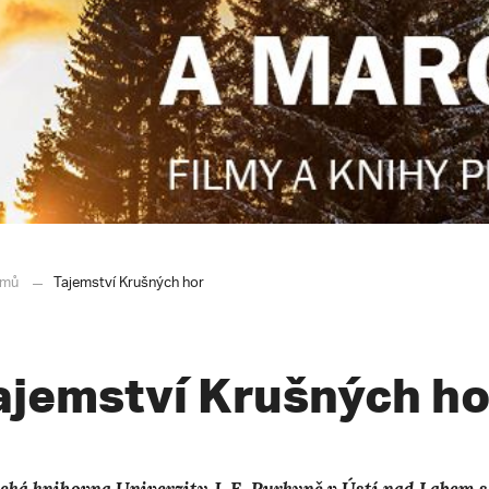
mů
Tajemství Krušných hor
ajemství Krušných ho
cká knihovna Univerzity J. E. Purkyně v Ústí nad Labem 