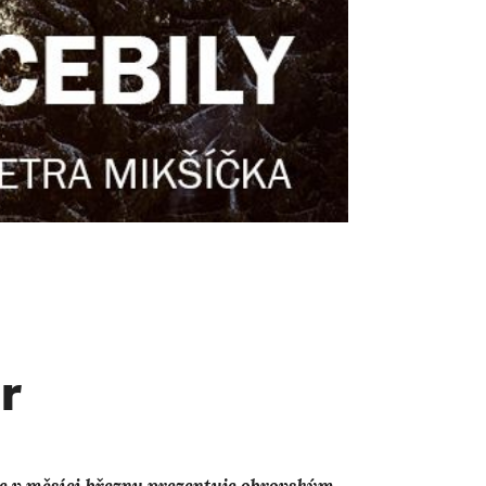
r
se v měsíci březnu prezentuje obrovským