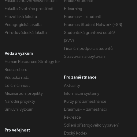
Fakulta zdravotnických studií
Průkaz studenta
Fakulta životního prostředí
E-learning
Filozofická fakulta
Erasmus+ – studenti
Pedagogická fakulta
Erasmus Student Network (ESN)
Přírodovědecká fakulta
Studentská grantová soutěž
(SVV)
Finanční podpora studentů
Věda a výzkum
Stravování a ubytování
Human Resources Strategy for
Researchers
Vědecká rada
Pro zaměstnance
Ediční činnost
Aktuality
Mezinárodní projekty
Informační systémy
Národní projekty
Kurzy pro zaměstnance
Smluvní výzkum
Erasmus+ – zaměstnaci
Rekreace
Sdílení přístrojového vybavení
Pro veřejnost
Etický kodex