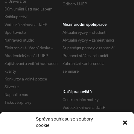
O Univerzitě
Odbory UJEP
Dům umění Ústí nad Labem
Knihkupectví
Vědecká knihovna UJEP
Mezinárodní spolupráce
Sportoviště
Aktuální výzvy – studenti
Nahrávací studio
Aktuální výzvy – zaměstnanci
Elektronická úřední deska –
Stipendijní pobyty v zahraničí
Akademický senát UJEP
Pracovní stáže v zahraničí
Zajišťování a vnitřní hodnocení
Zahraniční konference a
kvality
semináře
Konkurzy a volné pozice
Silverius
Další pracoviště
Napsali o nás
Centrum Informatiky
Tiskové zprávy
Vědecká knihovna UJEP
Správa kolejí a menz
Správa souhlasu se soubory
Univerzitní centrum podpory
Pro absolventy
cookie
Klub absolventů