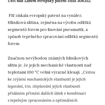
Ústí nad Labem evropský patent číslo 306352.
FSI získala evropský patent na vynález:
Hliníková slitina, zejména na výrobu odlitků
segmentů forem pro lisování pneumatik, a
způsob tepelného zpracování odlitků segmentů
forem.
Značnou nevýhodou známých hliníkových
slitin je, že jejich mechanické vlastnosti nad
teplotami 100 °C velmi výrazně klesají. „
Cestou
ke zvýšení mechanických vlastností je jejich
legování, tzn. zlepšování jejich vlastností
přidáním příměsi dalších látek v kombinaci
s tepelným zpracováním o optimálních