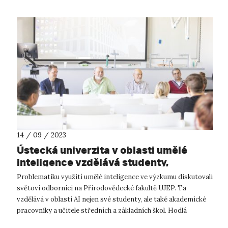
14 / 09 / 2023
Ústecká univerzita v oblasti umělé
inteligence vzdělává studenty,
akademiky i učitele
Problematiku využití umělé inteligence ve výzkumu diskutovali
světoví odborníci na Přírodovědecké fakultě UJEP. Ta
vzdělává v oblasti AI nejen své studenty, ale také akademické
pracovníky a učitele středních a základních škol. Hodlá
pořádat další works...