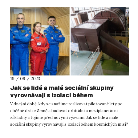
19 / 09 / 2023
Jak se lidé a malé sociální skupiny
vyrovnávají s izolací během
vesmírných misí?
V dnešní době, kdy se snažíme realizovat pilotované lety po
oběžné dráze Země a budovat orbitální a meziplanetární
základny, stojíme před novými výzvami. Jak se lidé a malé
sociální skupiny vyrovnávají s izolací během kosmických misí?
Jaké dopady má ta...