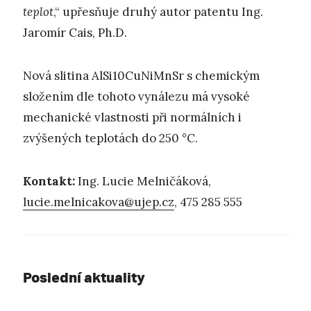
teplot
,“ upřesňuje druhý autor patentu Ing.
Jaromír Cais, Ph.D.
Nová slitina AlSi10CuNiMnSr s chemickým
složením dle tohoto vynálezu má vysoké
mechanické vlastnosti při normálních i
zvýšených teplotách do 250 °C.
Kontakt:
Ing. Lucie Melničáková,
lucie.melnicakova@ujep.cz
, 475 285 555
Poslední aktuality