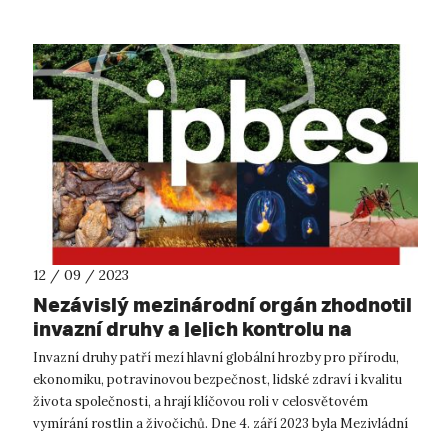
12 / 09 / 2023
Nezávislý mezinárodní orgán zhodnotil
invazní druhy a jejich kontrolu na
planetě Zemi. Zjištění jsou naléhavá
Invazní druhy patří mezí hlavní globální hrozby pro přírodu,
ekonomiku, potravinovou bezpečnost, lidské zdraví i kvalitu
života společnosti, a hrají klíčovou roli v celosvětovém
vymírání rostlin a živočichů. Dne 4. září 2023 byla Mezivládní
platform...