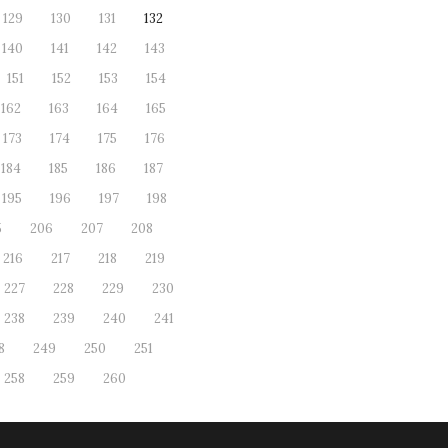
129
130
131
132
140
141
142
143
151
152
153
154
162
163
164
165
173
174
175
176
184
185
186
187
195
196
197
198
5
206
207
208
216
217
218
219
227
228
229
230
238
239
240
241
8
249
250
251
258
259
260