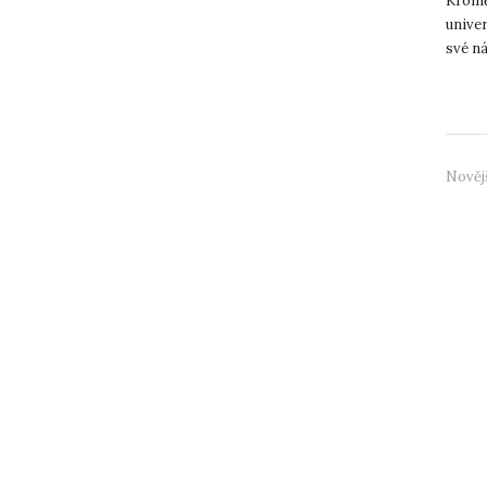
Kromě 
univer
své ná
výzku.
Nověj