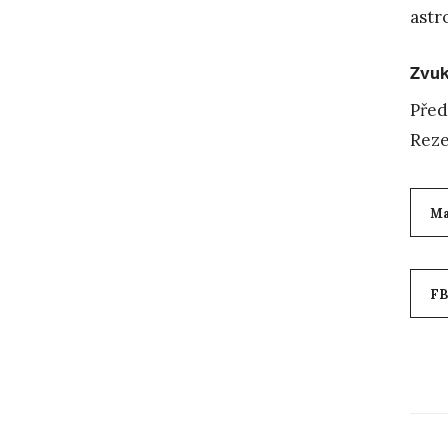
ast
Zvuk
Před
Reze
M
FB