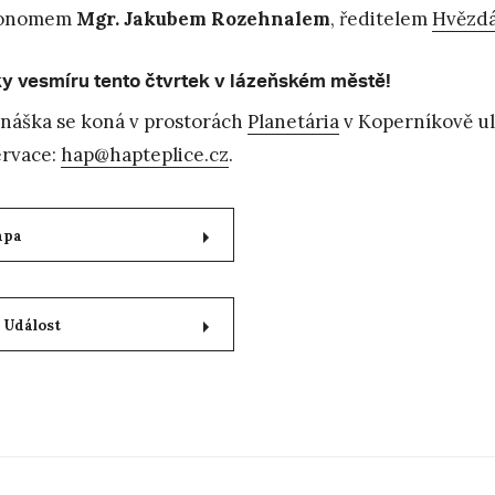
ronomem
Mgr. Jakubem Rozehnalem
, ředitelem
Hvězd
y vesmíru tento čtvrtek v lázeňském městě!
náška se koná v prostorách
Planetária
v Koperníkově uli
rvace:
hap@hapteplice.cz
.
apa
 Událost