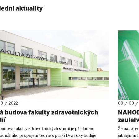
lední aktuality
09 / 2022
09 / 09 /
á budova fakulty zdravotnických
NANODE
ií
zaujal
udova fakulty zdravotnických studií je příkladem
Že nanotech
ionálního propojení teorie s praxí Dva roky buduje
jubilejním