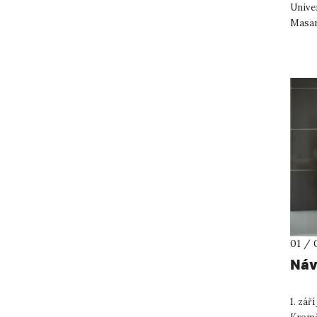
Univer
Masar
zdravo
01 / 
Náv
1. zář