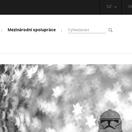
CZ
O
Mezinárodní spolupráce