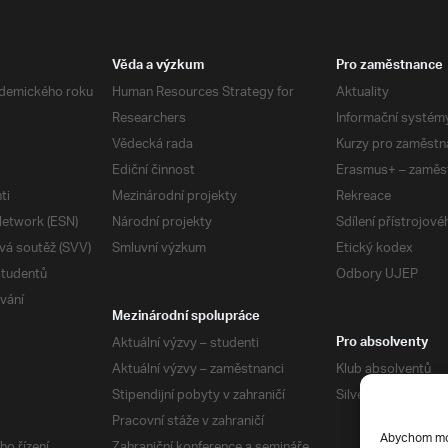
Věda a výzkum
Pro zaměstnance
demického roku
Human Resources Strategy for
Aktuality
Researchers
Informační systém
Vědecká rada
Kurzy pro zaměstn
Ediční činnost
Erasmus+ – zaměs
ti
Mezinárodní projekty
Rekreace
etwork (ESN)
Národní projekty
Sdílení přístrojov
vá soutěž (SVV)
Smluvní výzkum
Etický kodex
studentů
Odbory UJEP
vání
Mezinárodní spolupráce
Aktuální výzvy – studenti
Pro absolventy
Aktuální výzvy – zaměstnanci
Klub absolventů
Stipendijní pobyty v zahraničí
Silverius
Pracovní stáže v zahraničí
Abychom mohl
ho řízení
Zahraniční konference a semináře