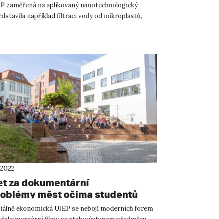
EP zaměřená na aplikovaný nanotechnologický
stavila například filtraci vody od mikroplastů,
roby z n...
 2022
t za dokumentární
roblémy měst očima studentů
ciálně ekonomická UJEP se nebojí moderních forem