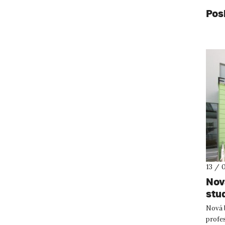
Pos
13 / 
Nov
stud
Nová b
profes