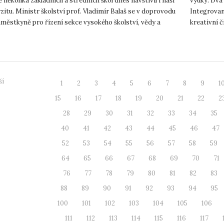
několika základních a středních škol dnes navštívil i naši
výuky. Dva
zitu. Ministr školství prof. Vladimír Balaš se v doprovodu
Integrovan
městkyně pro řízení sekce vysokého školství, vědy a
kreativní 
..
regenerace 
ší
1
2
3
4
5
6
7
8
9
1
15
16
17
18
19
20
21
22
2
28
29
30
31
32
33
34
35
40
41
42
43
44
45
46
47
52
53
54
55
56
57
58
59
64
65
66
67
68
69
70
71
76
77
78
79
80
81
82
83
88
89
90
91
92
93
94
95
100
101
102
103
104
105
106
111
112
113
114
115
116
117