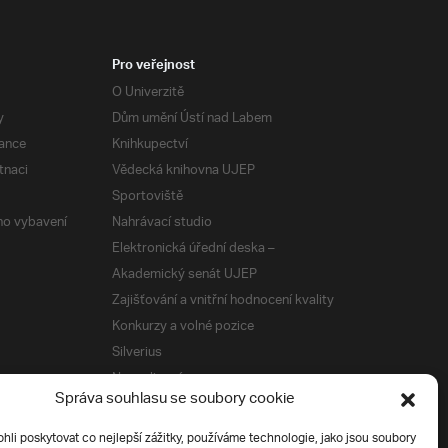
Pro veřejnost
O Univerzitě
y
Dům umění Ústí nad Labem
ance
Knihkupectví
tnaci
Vědecká knihovna UJEP
Sportoviště
ého vybavení
Nahrávací studio
Elektronická úřední deska –
Akademický senát UJEP
Zajišťování a vnitřní hodnocení kvality
Konkurzy a volné pozice
Silverius
Napsali o nás
Správa souhlasu se soubory cookie
Tiskové zprávy
i poskytovat co nejlepší zážitky, používáme technologie, jako jsou soubory