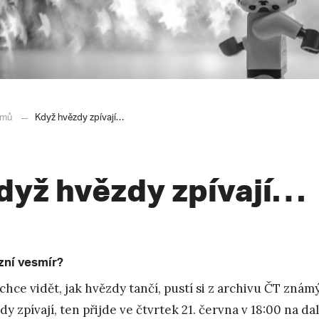
mů
Když hvězdy zpívají…
dyž hvězdy zpívají…
zní vesmír?
chce vidět, jak hvězdy tančí, pustí si z archivu ČT znám
dy zpívají, ten přijde ve čtvrtek 21. června v 18:00 na da