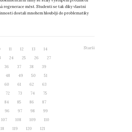
 dokumentární filmy se staly výstupem předmětu
á regenerace měst. Studenti se tak díky vlastní
činnosti dostali mnohem hlouběji do problematiky
měst, na...
Starší
0
11
12
13
14
3
24
25
26
27
36
37
38
39
48
49
50
51
60
61
62
63
72
73
74
75
84
85
86
87
96
97
98
99
107
108
109
110
118
119
120
121