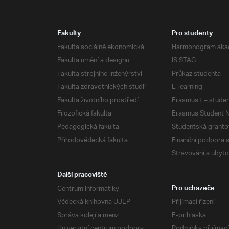
Fakulty
Pro studenty
Fakulta sociálně ekonomická
Harmonogram aka
Fakulta umění a designu
IS STAG
Fakulta strojního inženýrství
Průkaz studenta
Fakulta zdravotnických studií
E-learning
Fakulta životního prostředí
Erasmus+ – studen
Filozofická fakulta
Erasmus Student N
Pedagogická fakulta
Studentská granto
Přírodovědecká fakulta
Finanční podpora 
Stravování a ubyto
Další pracoviště
Centrum Informatiky
Pro uchazeče
Vědecká knihovna UJEP
Přijímací řízení
Správa kolejí a menz
E-prihlaska
Univerzitní centrum podpory
Podmínky přijímací