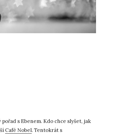
ý pořad s Ebenem. Kdo chce slyšet, jak
lší
Café Nobel
. Tentokrát s