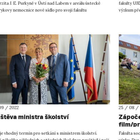
zita J. E. Purkyně v Ústí nad Labem v areálu ústecké
fakulty UJ
ykovy nemocnice nové sídlo pro svoji fakultu
výzkum před
tnických studií. Uniká...
možnosti vý
09 / 2022
25 / 08 /
štěva ministra školství
Zápoče
film/p
í je vhodný termín pro setkání s ministrem školství.
Fakulta so