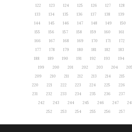
122
123
124
125
126
127
128
133
134
135
136
137
138
139
144
145
146
147
148
149
150
155
156
157
158
159
160
161
166
167
168
169
170
171
172
177
178
179
180
181
182
183
188
189
190
191
192
193
194
199
200
201
202
203
204
20
209
210
211
212
213
214
215
220
221
222
223
224
225
226
231
232
233
234
235
236
237
242
243
244
245
246
247
24
252
253
254
255
256
257