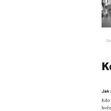
Do
K
Jak 
Kdo 
hvěz