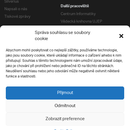
Silverius
Další pracoviště
Napsali o nás
Centrum Informatiky
Tiskové zprávy
Vědecká knihovna UJEP
Správa kolejí a menz
Správa souhlasu se soubory
Univerzitní centrum podpory
Pro absolventy
cookie
Klub absolventů
Abychom mohli poskytovat co nejlepší zážitky, používáme technologie,
Silverius
jako jsou soubory cookie, které ukládají informace o zařízení a/nebo k nim
Pro uchazeče
přistupují. Souhlas s těmito technologiemi nám umožní zpracovávat údaje,
Přijímací řízení
jako je chování při prohlížení nebo jedinečné ID na těchto stránkách.
Neudělení souhlasu nebo jeho odvolání může negativně ovlivnit některé
E-prihlaska
Ochrana soukromí
funkce a vlastnosti.
Podmínky přijímacího řízení
Přípravné kurzy
Přijmout
Odmítnout
Všechna práva vyhrazena
Zobrazit preference