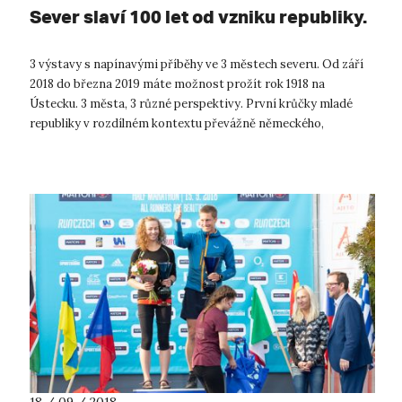
Sever slaví 100 let od vzniku republiky.
3 výstavy s napínavými příběhy ve 3 městech severu. Od září
2018 do března 2019 máte možnost prožít rok 1918 na
Ústecku. 3 města, 3 různé perspektivy. První krůčky mladé
republiky v rozdílném kontextu převážně německého,
smíšeného a naopak ryze českéh...
18 / 09 / 2018