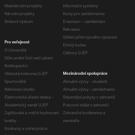
Mezinárodní projekty
Informační systémy
Národní projekty
Kurzy pro zaměstnance
Smluvní výzkum
Erasmus+ – zaměstnaci
Rekreace
Sdílení přístrojového vybavení
Pro veřejnost
Etický kodex
O Univerzitě
Odbory UJEP
Dům umění Ústí nad Labem
Knihkupectví
Vědecká knihovna UJEP
Mezinárodní spolupráce
Sportoviště
Aktuální výzvy – studenti
Nahrávací studio
Aktuální výzvy – zaměstnanci
Elektronická úřední deska –
Stipendijní pobyty v zahraničí
Akademický senát UJEP
Pracovní stáže v zahraničí
Zajišťování a vnitřní hodnocení
Zahraniční konference a
kvality
semináře
Konkurzy a volné pozice