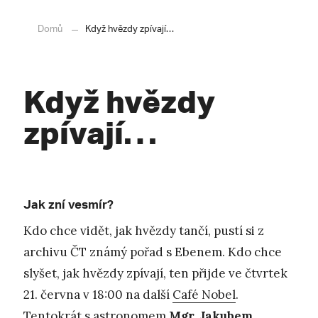
Domů
Když hvězdy zpívají…
Když hvězdy
zpívají…
Jak zní vesmír?
Kdo chce vidět, jak hvězdy tančí, pustí si z
archivu ČT známý pořad s Ebenem. Kdo chce
slyšet, jak hvězdy zpívají, ten přijde ve čtvrtek
21. června v 18:00 na další
Café Nobel
.
Tentokrát s astronomem
Mgr. Jakubem