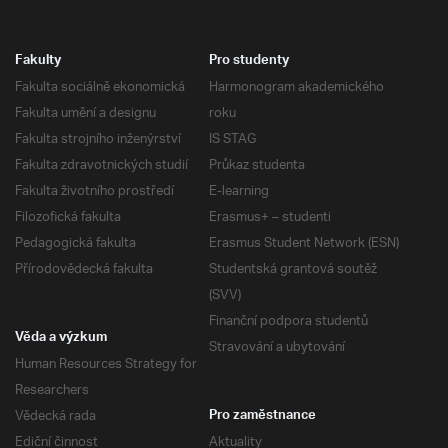
Fakulty
Pro studenty
Fakulta sociálně ekonomická
Harmonogram akademického
Fakulta umění a designu
roku
Fakulta strojního inženýrství
IS STAG
Fakulta zdravotnických studií
Průkaz studenta
Fakulta životního prostředí
E-learning
Filozofická fakulta
Erasmus+ – studenti
Pedagogická fakulta
Erasmus Student Network (ESN)
Přírodovědecká fakulta
Studentská grantová soutěž
(SVV)
Finanční podpora studentů
Věda a výzkum
Stravování a ubytování
Human Resources Strategy for
Researchers
Vědecká rada
Pro zaměstnance
Ediční činnost
Aktuality