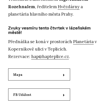
Rozehnalem
, ředitelem
Hvězdárny
a
planetária hlavního města Prahy.
Zvuky vesmíru tento čtvrtek v lázeňském
městě!
Přednáška se koná v prostorách
Planetária
v
Koperníkově ulici v Teplicích.
Rezervace:
hap@hapteplice.cz
.
Mapa
FB Událost