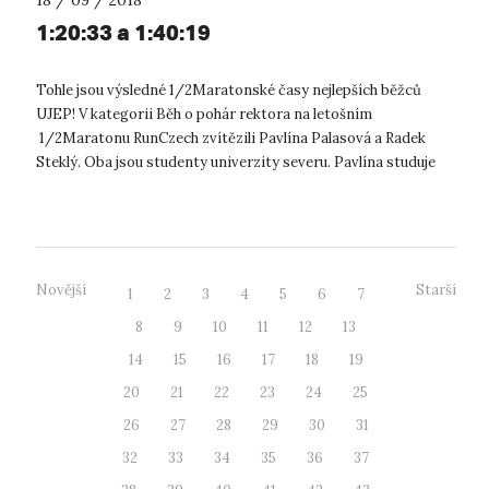
1:20:33 a 1:40:19
Tohle jsou výsledné 1/2Maratonské časy nejlepších běžců
UJEP! V kategorii Běh o pohár rektora na letošním
1/2Maratonu RunCzech zvítězili Pavlína Palasová a Radek
Steklý. Oba jsou studenty univerzity severu. Pavlína studuje
fakultu zdravotnických stud...
Novější
Starší
1
2
3
4
5
6
7
8
9
10
11
12
13
14
15
16
17
18
19
20
21
22
23
24
25
26
27
28
29
30
31
32
33
34
35
36
37