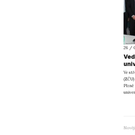
26 / 
Ved
univ
Ve stř
(ZČU)
Plzně 
univer
„oplac
Nověj