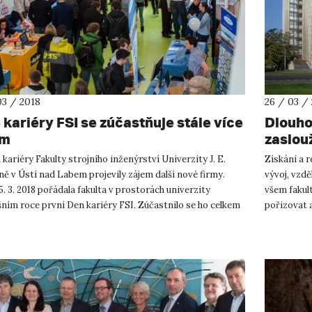
03 / 2018
26 / 03 /
 kariéry FSI se zúčastňuje stále více
Dlouho
em
zaslou
kariéry Fakulty strojního inženýrství Univerzity J. E.
Získání a 
ě v Ústí nad Labem projevily zájem další nové firmy.
vývoj, vzdě
. 3. 2018 pořádala fakulta v prostorách univerzity
všem fakul
šním roce první Den kariéry FSI. Zúčastnilo se ho celkem
pořizovat a
..
vědy, výuky 