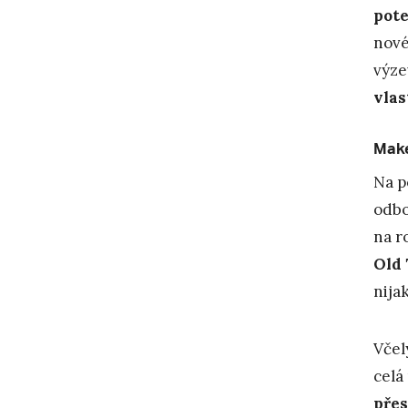
pote
nové
výze
vla
Make
Na p
odb
na r
Old
nija
Včel
celá
přes