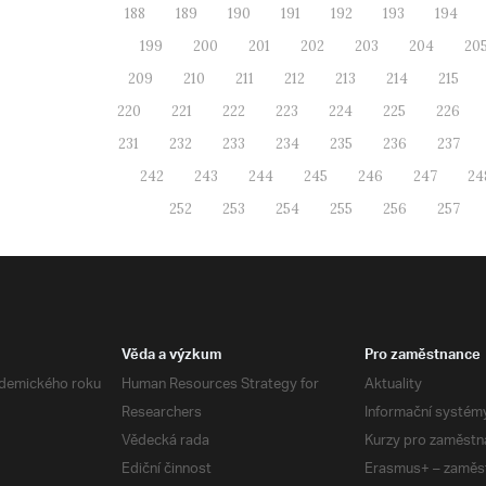
188
189
190
191
192
193
194
199
200
201
202
203
204
20
209
210
211
212
213
214
215
220
221
222
223
224
225
226
231
232
233
234
235
236
237
242
243
244
245
246
247
24
252
253
254
255
256
257
Věda a výzkum
Pro zaměstnance
demického roku
Human Resources Strategy for
Aktuality
Researchers
Informační systém
Vědecká rada
Kurzy pro zaměstn
Ediční činnost
Erasmus+ – zaměs