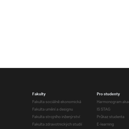
Fakulty
Pro studenty
Fakulta sociálně ekonomická
Harmonogram aka
Fakulta umění a designu
IS STAG
Fakulta strojního inženýrství
Průkaz studenta
Fakulta zdravotnických studií
E-learning