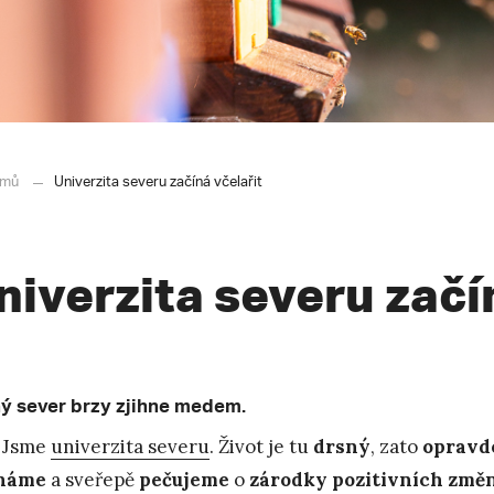
mů
Univerzita severu začíná včelařit
niverzita severu začí
ý sever brzy zjihne medem.
 Jsme
univerzita severu
. Život je tu
drsný
, zato
opravd
háme
a sveřepě
pečujeme
o
zárodky
pozitivních změ