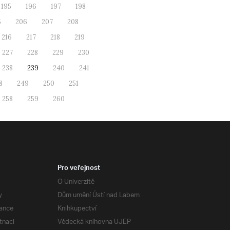
195
196
197
198
5
206
207
208
216
217
218
219
227
228
229
230
238
239
240
241
8
249
250
251
258
259
260
Pro veřejnost
O Univerzitě
y
Dům umění Ústí nad Labem
ance
Knihkupectví
tnaci
Vědecká knihovna UJEP