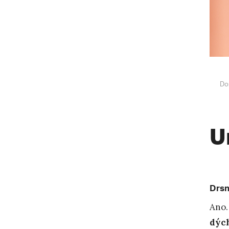
Do
U
Drsn
Ano.
dýc