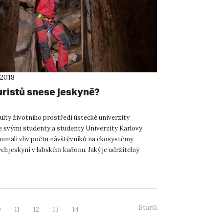
 2018
uristů snese jeskyně?
ulty životního prostředí ústecké univerzity
e svými studenty a studenty Univerzity Karlovy
oumali vliv počtu návštěvníků na ekosystémy
h jeskyní v labském kaňonu. Jaký je udržitelný
ěvníků pískovc...
Starší
0
11
12
13
14