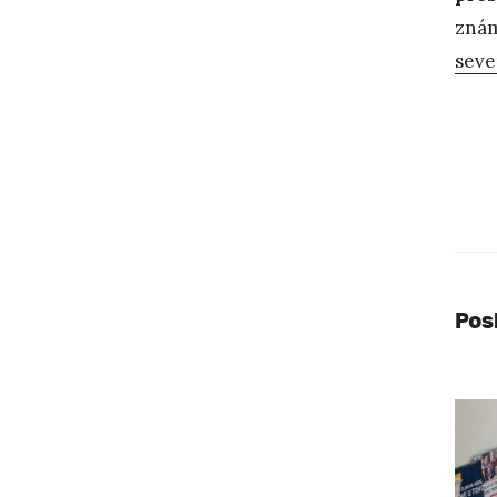
znám
seve
Pos