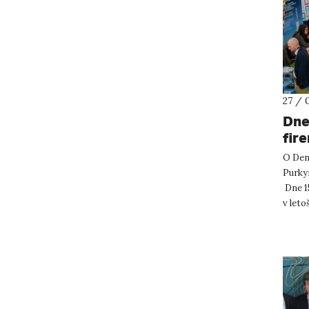
27 / 
Dne
fir
O Den 
Purkyn
Dne 15
v leto
již 12 f.