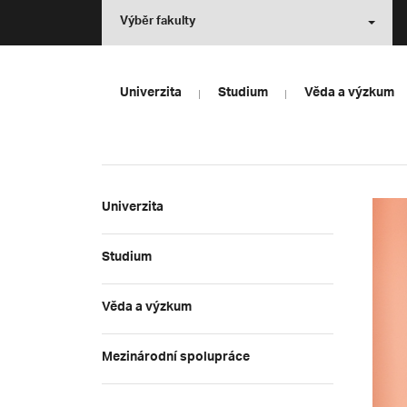
Výběr fakulty
Univerzita
Studium
Věda a výzkum
Univerzita
Studium
Věda a výzkum
Mezinárodní spolupráce