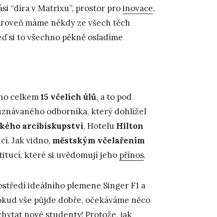
kási “díra v Matrixu”, prostor pro
inovace
,
zároveň máme někdy ze všech těch
teď si to všechno pěkně osladíme
áno celkem
15 včelích úlů
, a to pod
a uznávaného odborníka, který dohlížel
kého arcibiskupství
, Hotelu
Hilton
ucí. Jak vidno,
městským včelařením
itucí, které si uvědomují jeho
přínos
.
ostředí ideálního plemene Singer F1 a
. Pokud vše půjde dobře, očekáváme něco
hytat nové studenty! Protože, jak