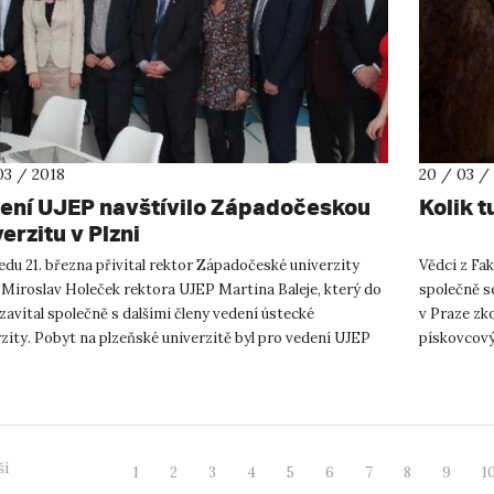
03 / 2018
20 / 03 /
ení UJEP navštívilo Západočeskou
Kolik t
erzitu v Plzni
edu 21. března přivítal rektor Západočeské univerzity
Vědci z Fak
 Miroslav Holeček rektora UJEP Martina Baleje, který do
společně s
zavítal společně s dalšími členy vedení ústecké
v Praze zk
zity. Pobyt na plzeňské univerzitě byl pro vedení UJEP
pískovcovýc
ením“ ...
počet návšt
ší
1
2
3
4
5
6
7
8
9
1