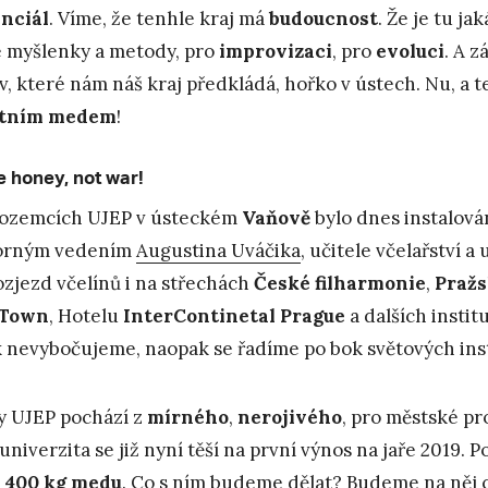
nciál
. Víme, že tenhle kraj má
budoucnost
. Že je tu ja
 myšlenky a metody, pro
improvizaci
, pro
evoluci
. A 
v, které nám náš kraj předkládá, hořko v ústech. Nu, a 
stním medem
!
 honey, not war!
ozemcích UJEP v ústeckém
Vaňově
bylo dnes instalov
orným vedením
Augustina Uváčika
, učitele včelařství 
ozjezd včelínů i na střechách
České filharmonie
,
Pražs
 Town
, Hotelu
InterContinetal Prague
a dalších instit
k nevybočujeme, naopak se řadíme po bok světových inst
y UJEP pochází z
mírného
,
nerojivého
, pro městské pr
 univerzita se již nyní těší na první výnos na jaře 2019
 400 kg medu
. Co s ním budeme dělat? Budeme na něj c