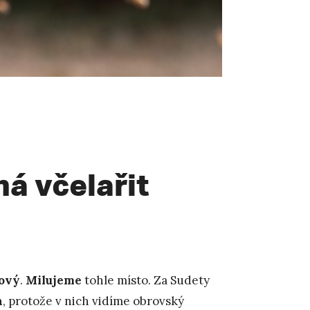
ná včelařit
ový
.
Milujeme
tohle místo. Za Sudety
n
, protože v nich vidíme obrovský