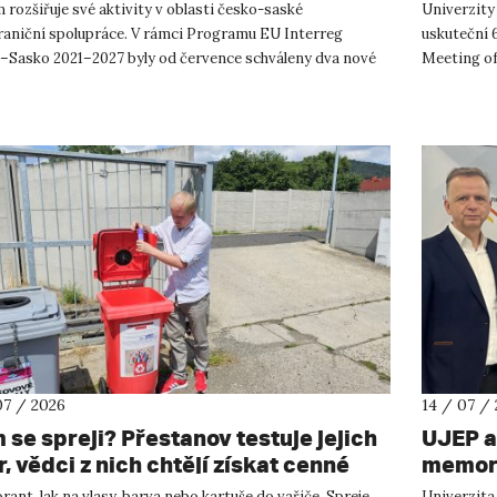
tnery
rozšiřuje své aktivity v oblasti česko-saské
Univerzity
raniční spolupráce. V rámci Programu EU Interreg
uskuteční 
–Sasko 2021–2027 byly od července schváleny dva nové
Meeting of
ty, které propojí české ...
přírodověd
07 / 2026
14 / 07 /
 se spreji? Přestanov testuje jejich
UJEP a
, vědci z nich chtějí získat cenné
memora
y
podnik
ant, lak na vlasy, barva nebo kartuše do vařiče. Spreje
Univerzita