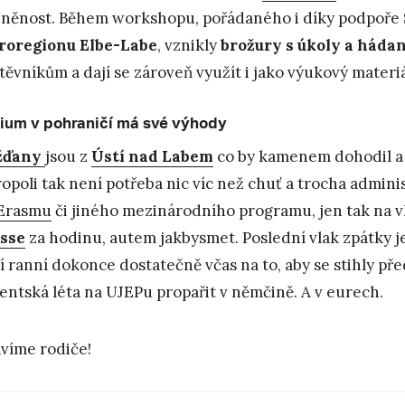
zněnost. Během workshopu, pořádaného i díky podpoře
roregionu Elbe-Labe
, vznikly
brožury s úkoly a háda
těvníkům a dají se zároveň využít i jako výukový materi
ium v pohraničí má své výhody
žďany
jsou z
Ústí nad Labem
co by kamenem dohodil a 
opoli tak není potřeba nic víc než chuť a trocha administ
Erasmu
či jiného mezinárodního programu, jen tak na vl
sse
za hodinu, autem jakbysmet. Poslední vlak zpátky j
í ranní dokonce dostatečně včas na to, aby se stihly př
entská léta na UJEPu propařit v němčině. A v eurech.
víme rodiče!