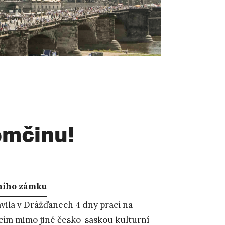
ěmčinu!
ního zámku
vila v Drážďanech 4 dny prací na
jícím mimo jiné česko-saskou kulturní