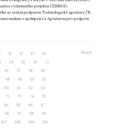
m CESMOD
dinátor výzkumného projektu CESMOD,
ého se státní podporou Technologické agentury ČR,
emorandum o spolupráci s Agenturou pro podporu
 investic CzechInve...
Starší
0
11
12
13
14
3
24
25
26
27
36
37
38
39
48
49
50
51
60
61
62
63
72
73
74
75
84
85
86
87
96
97
98
99
107
108
109
110