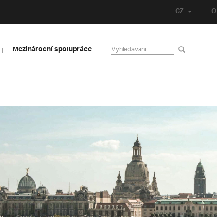
CZ
O
Mezinárodní spolupráce