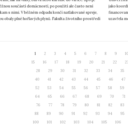
výzku
ěžnou součástí domácností, po použití ale často není
jako koor
 kam s nimi. V běžném odpadu končí natlakované spreje,
financovan
ou obaly plné hořlavých plynů. Fakulta životního prostředí
uzavřela m
podnikání a
1
2
3
4
5
6
7
8
9
1
15
16
17
18
19
20
21
22
2
28
29
30
31
32
33
34
35
40
41
42
43
44
45
46
47
52
53
54
55
56
57
58
59
64
65
66
67
68
69
70
71
76
77
78
79
80
81
82
83
88
89
90
91
92
93
94
95
100
101
102
103
104
105
106