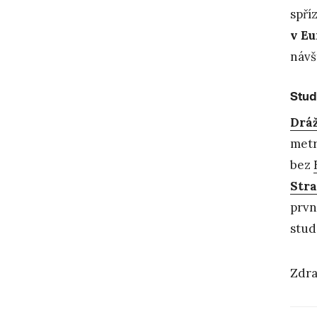
spří
v Eu
návš
Stud
Drá
metr
bez
Stra
prvn
stud
Zdra