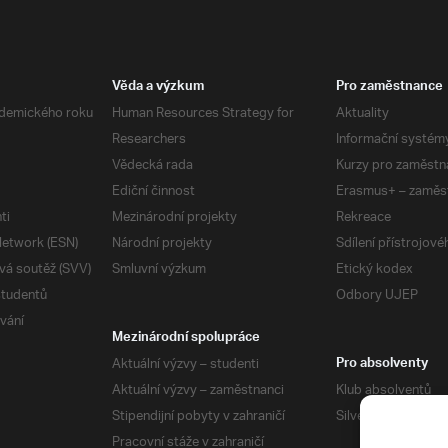
Věda a výzkum
Pro zaměstnance
demického roku
Human Resources Strategy for
Aktuality
Researchers
Informační systém
Vědecká rada
Kurzy pro zaměstn
Ediční činnost
Erasmus+ – zaměs
ti
Mezinárodní projekty
Rekreace
etwork (ESN)
Národní projekty
Sdílení přístrojov
vá soutěž (SVV)
Smluvní výzkum
Etický kodex
studentů
Odbory UJEP
vání
Mezinárodní spolupráce
Aktuální výzvy – studenti
Pro absolventy
Aktuální výzvy – zaměstnanci
Klub absolventů
Stipendijní pobyty v zahraničí
Silverius
Pracovní stáže v zahraničí