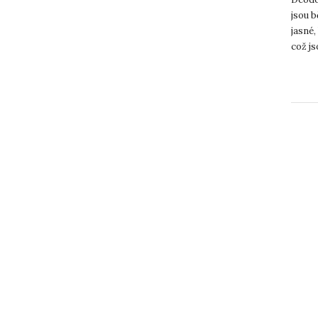
jsou b
jasné,
což js
UJ...