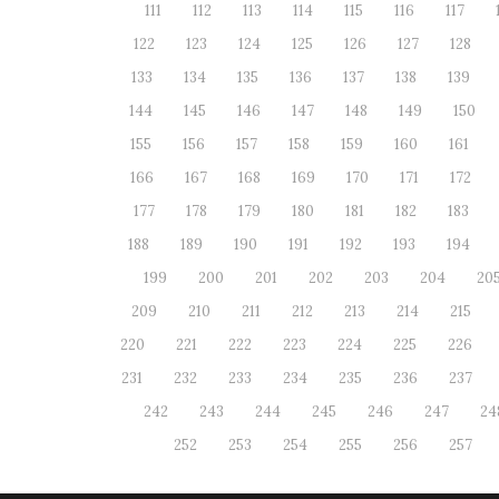
111
112
113
114
115
116
117
122
123
124
125
126
127
128
133
134
135
136
137
138
139
144
145
146
147
148
149
150
155
156
157
158
159
160
161
166
167
168
169
170
171
172
177
178
179
180
181
182
183
188
189
190
191
192
193
194
199
200
201
202
203
204
20
209
210
211
212
213
214
215
220
221
222
223
224
225
226
231
232
233
234
235
236
237
242
243
244
245
246
247
24
252
253
254
255
256
257