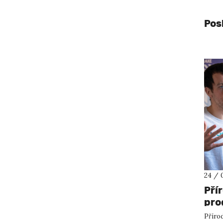
Pos
24 / 
Pří
pro
pře
Přírod