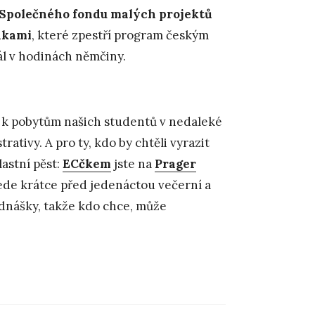
Společného fondu malých projektů
nkami
, které zpestří program českým
ál v hodinách němčiny.
k pobytům našich studentů v nedaleké
rativy. A pro ty, kdo by chtěli vyrazit
astní pěst:
ECčkem
jste na
Prager
ede krátce před jedenáctou večerní a
ednášky, takže kdo chce, může