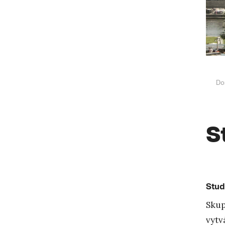
Do
S
Stud
Skup
vytv