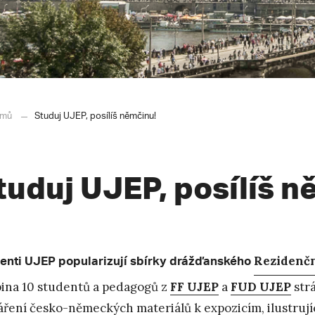
mů
Studuj UJEP, posílíš němčinu!
tuduj UJEP, posílíš n
enti UJEP popularizují sbírky drážďanského
Rezidenč
ina 10 studentů a pedagogů z
FF UJEP
a
FUD UJEP
strá
áření česko-německých materiálů k
expozicím
, ilustru