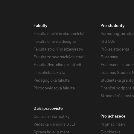
Fakulty
Pro studenty
Fakulta sociálně ekonomická
Harmonogram aka
Fakulta umění a designu
IS STAG
Fakulta strojního inženýrství
Průkaz studenta
Fakulta zdravotnických studií
E-learning
Fakulta životního prostředí
Erasmus+ – studen
Filozofická fakulta
Erasmus Student N
Pedagogická fakulta
Studentská granto
Přírodovědecká fakulta
Finanční podpora 
Stravování a ubyto
Další pracoviště
Centrum Informatiky
Pro uchazeče
Vědecká knihovna UJEP
Přijímací řízení
Správa kolejí a menz
E-prihlaska