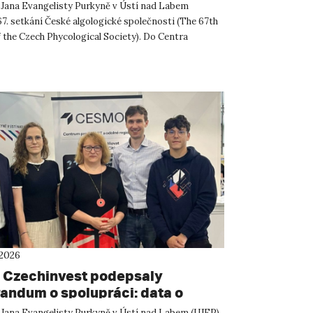
 Jana Evangelisty Purkyně v Ústí nad Labem
67. setkání České algologické společnosti (The 67th
 the Czech Phycological Society). Do Centra
ných a technickýc...
 2026
 Czechinvest podepsaly
ndum o spolupráci: data o
atelském prostředí posílí
 Jana Evangelisty Purkyně v Ústí nad Labem (UJEP)