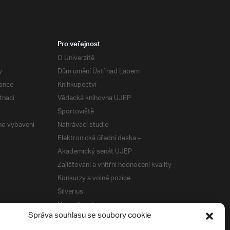
Pro veřejnost
O Univerzitě
y
Dům umění Ústí nad Labem
ance
Knihkupectví
tnaci
Vědecká knihovna UJEP
Sportoviště
ého vybavení
Nahrávací studio
Elektronická úřední deska –
Akademický senát UJEP
Zajišťování a vnitřní hodnocení kvality
Konkurzy a volné pozice
Silverius
Napsali o nás
Správa souhlasu se soubory cookie
Tiskové zprávy