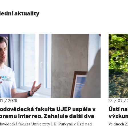
lední aktuality
07 / 2026
23 / 07 /
rodovědecká fakulta UJEP uspěla v
Ústí n
gramu Interreg. Zahajuje další dva
výzkum
shraniční projekty se saskými
ovědecká fakulta Univerzity J. E. Purkyně v Ústí nad
Ve dnech 23