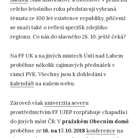
celého letošního roku představují vybraná
témata ze 100 let existence republiky, přičemž
se snaží také o reflexi specifik zdejšího
regionu. Co nás do slavného 28. 10. ještě čeká?
Na FF UK a na jiných místech Ústí nad Labem
proběhne několik zajímavých přednášek v
rámci PVK. Všechny jsou k dohledání v
kalendáři
na našem webu.
Zároveň však
univerzita sever
u
prostřednictvím FF UJEP rozpřahuje chapadla i
do jiných měst ČR. V
pražském Obecním domě
proběhne ze
16. na 17. 10. 2018
konference
na