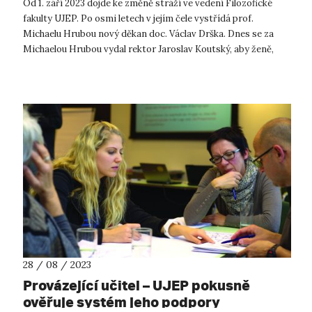
Od 1. září 2023 dojde ke změně stráží ve vedení Filozofické
fakulty UJEP. Po osmi letech v jejím čele vystřídá prof.
Michaelu Hrubou nový děkan doc. Václav Drška. Dnes se za
Michaelou Hrubou vydal rektor Jaroslav Koutský, aby ženě,
která posledních osm...
28 / 08 / 2023
Provázející učitel – UJEP pokusně
ověřuje systém jeho podpory