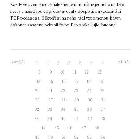
Každý ve svém životě nalezneme minimálně jednoho učitele,
který v našich očích představoval v dospívání a vzdělávání
TOP pedagoga. Někteří si na něho rádi vzpomenou, jiným
dokonce zásadně ovlivnil život. Pro praktikující budoucí
učitele může být takový...
Novější
Starší
1
2
3
4
5
6
7
8
9
10
11
12
13
14
15
16
17
18
19
20
21
22
23
24
25
26
27
28
29
30
31
32
33
34
35
36
37
38
39
40
41
42
43
44
45
46
47
48
49
50
51
52
53
54