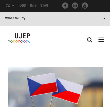
CZ
OBD
IMIS
STAG
Výběr fakulty
Toggl
navig