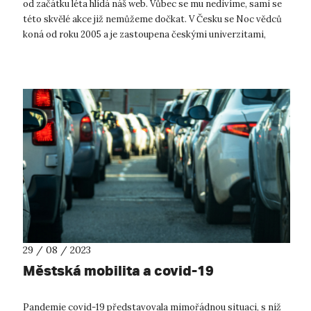
od začátku léta hlídá náš web. Vůbec se mu nedivíme, sami se
této skvělé akce již nemůžeme dočkat. V Česku se Noc vědců
koná od roku 2005 a je zastoupena českými univerzitami,
vědeckými...
29 / 08 / 2023
Městská mobilita a covid-19
Pandemie covid-19 představovala mimořádnou situaci, s níž