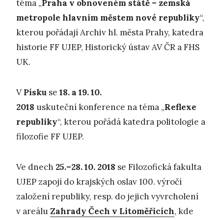
téma „
Praha v obnoveném státě – zemská
metropole hlavním městem nové republiky
“,
kterou pořádají Archiv hl. města Prahy, katedra
historie FF UJEP, Historický ústav AV ČR a FHS
UK.
V
Písku
se
18. a 19. 10.
2018
uskuteční konference na téma „
Reflexe
republiky
“, kterou pořádá katedra politologie a
filozofie FF UJEP.
Ve dnech
25.–28. 10. 2018
se Filozofická fakulta
UJEP zapojí do krajských oslav 100. výročí
založení republiky, resp. do jejich vyvrcholení
v areálu
Zahrady Čech v Litoměřicích
, kde