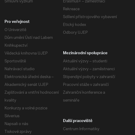
Smluvní výzkum
Erasmus+ – zaměstnaci
Rekreace
Sdílení přístrojového vybavení
Pro veřejnost
Etický kodex
O Univerzitě
Odbory UJEP
Dům umění Ústí nad Labem
Knihkupectví
Vědecká knihovna UJEP
Mezinárodní spolupráce
Sportoviště
Aktuální výzvy – studenti
Nahrávací studio
Aktuální výzvy – zaměstnanci
Elektronická úřední deska –
Stipendijní pobyty v zahraničí
Akademický senát UJEP
Pracovní stáže v zahraničí
Zajišťování a vnitřní hodnocení
Zahraniční konference a
kvality
semináře
Konkurzy a volné pozice
Silverius
Další pracoviště
Napsali o nás
Centrum Informatiky
Tiskové zprávy