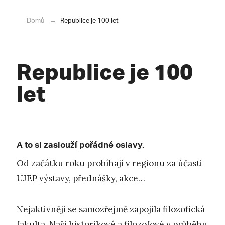
Domů
Republice je 100 let
Republice je 100
let
A to si zaslouží pořádné oslavy.
Od začátku roku probíhají v regionu za účasti
UJEP
výstavy
, přednášky,
akce
…
Nejaktivněji se samozřejmě zapojila
filozofická
fakulta
. Naši historikové a filozofové v průběhu