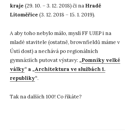
kraje
(29. 10. – 3. 12. 2018) či na
Hradě
Litoměřice
(3. 12. 2018 – 15. 1. 2019).
A aby toho nebylo málo, myslí FF UJEP i na
mladé stavitele (ostatně, brownfieldů máme v
Ústí dost) a nechává po regionálních
gymnáziích putovat výstavy:
„
Pomníky velké
války
“ a „
Architektura ve službách 1.
republiky
“
.
Tak na dalších 100! Co říkáte?