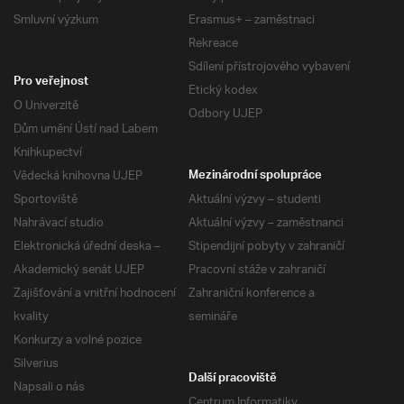
Smluvní výzkum
Erasmus+ – zaměstnaci
Rekreace
Sdílení přístrojového vybavení
Pro veřejnost
Etický kodex
O Univerzitě
Odbory UJEP
Dům umění Ústí nad Labem
Knihkupectví
Vědecká knihovna UJEP
Mezinárodní spolupráce
Sportoviště
Aktuální výzvy – studenti
Nahrávací studio
Aktuální výzvy – zaměstnanci
Elektronická úřední deska –
Stipendijní pobyty v zahraničí
Akademický senát UJEP
Pracovní stáže v zahraničí
Zajišťování a vnitřní hodnocení
Zahraniční konference a
kvality
semináře
Konkurzy a volné pozice
Silverius
Další pracoviště
Napsali o nás
Centrum Informatiky