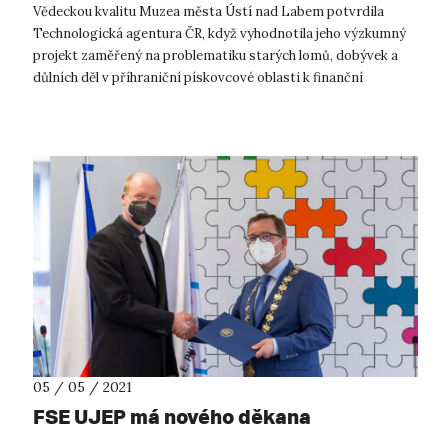
Vědeckou kvalitu Muzea města Ústí nad Labem potvrdila
Technologická agentura ČR, když vyhodnotila jeho výzkumný
projekt zaměřený na problematiku starých lomů, dobývek a
důlních děl v příhraniční pískovcové oblasti k finanční
podpoře. Spojí v něm svoje ...
05 / 05 / 2021
FSE UJEP má nového děkana