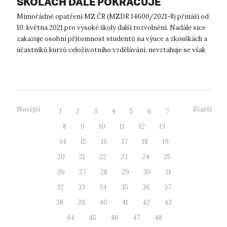
ŠKOLÁCH DÁLE POKRAČUJE
Mimořádné opatření MZ ČR (MZDR 14600/2021-8) přináší od
10. května 2021 pro vysoké školy další rozvolnění. Nadále sice
zakazuje osobní přítomnost studentů na výuce a zkouškách a
účastníků kurzů celoživotního vzdělávání, nevztahuje se však
již na: ...
Novější
Starší
1
2
3
4
5
6
7
8
9
10
11
12
13
14
15
16
17
18
19
20
21
22
23
24
25
26
27
28
29
30
31
32
33
34
35
36
37
38
39
40
41
42
43
44
45
46
47
48