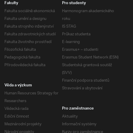
Fakulty
Pro studenty
Fakulta sociálně ekonomická
Harmonogram akademického
Fakulta umění a designu
roku
Fakulta strojního inženýrství
IS STAG
Fakulta zdravotnických studií
Průkaz studenta
Fakulta životního prostředí
E-learning
Filozofická fakulta
Erasmus+ – studenti
Pedagogická fakulta
Erasmus Student Network (ESN)
Přírodovědecká fakulta
Studentská grantová soutěž
(SVV)
Finanční podpora studentů
Věda a výzkum
Stravování a ubytování
Human Resources Strategy for
Researchers
Vědecká rada
Pro zaměstnance
Ediční činnost
Aktuality
Mezinárodní projekty
Informační systémy
Národní projekty
Kurzy pro zaměstnance