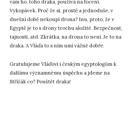
vám ho, toho draka, používá na focení.
Vykopávek. Proč že si, prostě a jednoduše, v
dnešní době nekoupí drona? Inu, proto, že v
Egyptě je to s drony trochu složité. Bezpečnost,
tajnosti, atd. Zkrátka, na drona to není. Je to na
draka. A Vláďa to s ním umí vážně dobře.
Gratulujeme Vláďovi i českým egyptologům k
dalšímu významnému úspěchu a jdeme na
Střížák co? Pouštět draka!