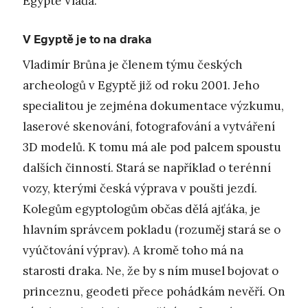
Egyptě Vláďa.
V Egyptě je to na draka
Vladimír Brůna je členem týmu českých
archeologů v Egyptě již od roku 2001. Jeho
specialitou je zejména dokumentace výzkumu,
laserové skenování, fotografování a vytváření
3D modelů. K tomu má ale pod palcem spoustu
dalších činností. Stará se například o terénní
vozy, kterými česká výprava v poušti jezdí.
Kolegům egyptologům občas dělá ajťáka, je
hlavním správcem pokladu (rozuměj stará se o
vyúčtování výprav). A kromě toho má na
starosti draka. Ne, že by s ním musel bojovat o
princeznu, geodeti přece pohádkám nevěří. On