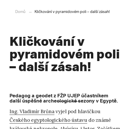
Domů
Kličkování v pyramidovém poli – další zásah!
Kličkování v
pyramidovém poli
– další zásah!
Pedagog a geodet z
FŽP UJEP
účastníkem
další úspěšné archeologické sezony v Egyptě.
Ing. Vladimír Brůna
vyjel pod hlavičkou
Českého egyptologického ústavu
do známé
královské nekropole, Abúsíru, i letos. Začátkem