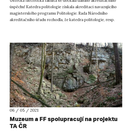
Ústecká filozofická fakulta se dočkala dalšího akreditačního
úspěchu! Katedra politologie získala akreditaci navazujícího
magisterského programu Politologie. Rada Národního
akreditačního úřadu rozhodla, že katedra politologie, resp.
Filozofická faku...
06 / 05 / 2021
Muzeum a FF spolupracují na projektu
TA ČR