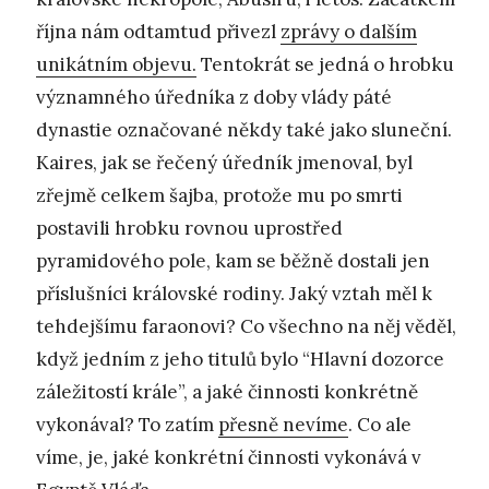
října nám odtamtud přivezl
zprávy o dalším
unikátním objevu.
Tentokrát se jedná o hrobku
významného úředníka z doby vlády páté
dynastie označované někdy také jako sluneční.
Kaires, jak se řečený úředník jmenoval, byl
zřejmě celkem šajba, protože mu po smrti
postavili hrobku rovnou uprostřed
pyramidového pole, kam se běžně dostali jen
příslušníci královské rodiny. Jaký vztah měl k
tehdejšímu faraonovi? Co všechno na něj věděl,
když jedním z jeho titulů bylo “Hlavní dozorce
záležitostí krále”, a jaké činnosti konkrétně
vykonával? To zatím
přesně nevíme
. Co ale
víme, je, jaké konkrétní činnosti vykonává v