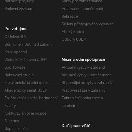
Národní projekty
Kurzy pro zaměstnance
Smluvní výzkum
Erasmus+ – zaměstnaci
Rekreace
Sdílení přístrojového vybavení
Pro veřejnost
Etický kodex
O Univerzitě
Odbory UJEP
Dům umění Ústí nad Labem
Knihkupectví
Vědecká knihovna UJEP
Mezinárodní spolupráce
Sportoviště
Aktuální výzvy – studenti
Nahrávací studio
Aktuální výzvy – zaměstnanci
Elektronická úřední deska –
Stipendijní pobyty v zahraničí
Akademický senát UJEP
Pracovní stáže v zahraničí
Zajišťování a vnitřní hodnocení
Zahraniční konference a
kvality
semináře
Konkurzy a volné pozice
Silverius
Další pracoviště
Napsali o nás