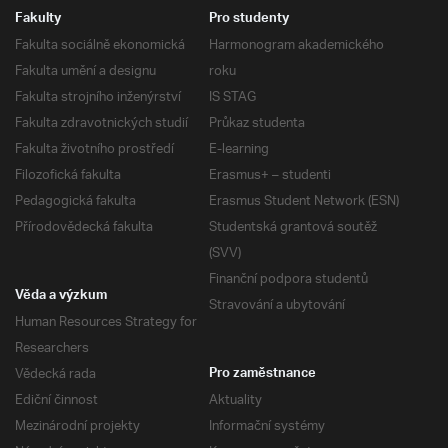
Fakulty
Pro studenty
Fakulta sociálně ekonomická
Harmonogram akademického
Fakulta umění a designu
roku
Fakulta strojního inženýrství
IS STAG
Fakulta zdravotnických studií
Průkaz studenta
Fakulta životního prostředí
E-learning
Filozofická fakulta
Erasmus+ – studenti
Pedagogická fakulta
Erasmus Student Network (ESN)
Přírodovědecká fakulta
Studentská grantová soutěž
(SVV)
Finanční podpora studentů
Věda a výzkum
Stravování a ubytování
Human Resources Strategy for
Researchers
Vědecká rada
Pro zaměstnance
Ediční činnost
Aktuality
Mezinárodní projekty
Informační systémy