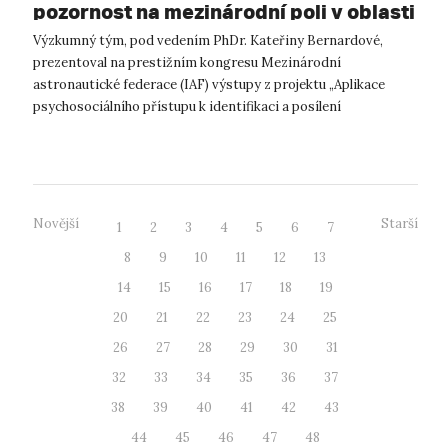
pozornost na mezinárodní poli v oblasti
kosmického výzkumu
Výzkumný tým, pod vedením PhDr. Kateřiny Bernardové,
prezentoval na prestižním kongresu Mezinárodní
astronautické federace (IAF) výstupy z projektu „Aplikace
psychosociálního přístupu k identifikaci a posílení
adaptačních mechanismů člověka během dlouh...
Novější
Starší
1
2
3
4
5
6
7
8
9
10
11
12
13
14
15
16
17
18
19
20
21
22
23
24
25
26
27
28
29
30
31
32
33
34
35
36
37
38
39
40
41
42
43
44
45
46
47
48