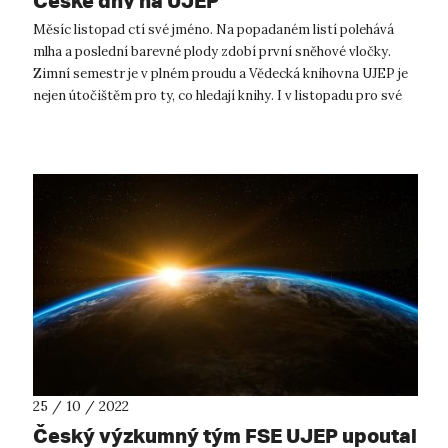
České dny na UJEP
Měsíc listopad ctí své jméno. Na popadaném listí polehává
mlha a poslední barevné plody zdobí první sněhové vločky.
Zimní semestr je v plném proudu a Vědecká knihovna UJEP je
nejen útočištěm pro ty, co hledají knihy. I v listopadu pro své
návštěvní...
25 / 10 / 2022
Český výzkumný tým FSE UJEP upoutal