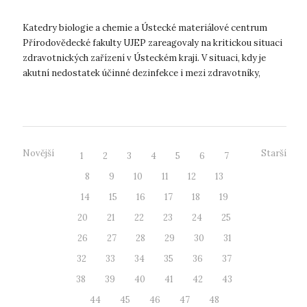
Katedry biologie a chemie a Ústecké materiálové centrum
Přírodovědecké fakulty UJEP zareagovaly na kritickou situaci
zdravotnických zařízení v Ústeckém kraji. V situaci, kdy je
akutní nedostatek účinné dezinfekce i mezi zdravotníky,
uvolnila přírod...
Novější
Starší
1
2
3
4
5
6
7
8
9
10
11
12
13
14
15
16
17
18
19
20
21
22
23
24
25
26
27
28
29
30
31
32
33
34
35
36
37
38
39
40
41
42
43
44
45
46
47
48