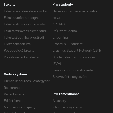
Fakulty
Pro studenty
Fakulta sociálně ekonomická
Harmonogram akademického
Fakulta umění a designu
roku
Fakulta strojního inženýrství
IS STAG
Fakulta zdravotnických studií
Průkaz studenta
Fakulta životního prostředí
E-learning
Filozofická fakulta
Erasmus+ – studenti
Pedagogická fakulta
Erasmus Student Network (ESN)
Přírodovědecká fakulta
Studentská grantová soutěž
(SVV)
Finanční podpora studentů
Věda a výzkum
Stravování a ubytování
Human Resources Strategy for
Researchers
Vědecká rada
Pro zaměstnance
Ediční činnost
Aktuality
Mezinárodní projekty
Informační systémy