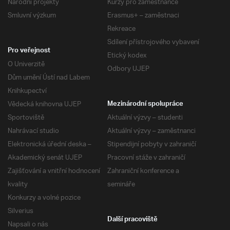
Národní projekty
Kurzy pro zaměstnance
Smluvní výzkum
Erasmus+ – zaměstnaci
Rekreace
Sdílení přístrojového vybavení
Pro veřejnost
Etický kodex
O Univerzitě
Odbory UJEP
Dům umění Ústí nad Labem
Knihkupectví
Vědecká knihovna UJEP
Mezinárodní spolupráce
Sportoviště
Aktuální výzvy – studenti
Nahrávací studio
Aktuální výzvy – zaměstnanci
Elektronická úřední deska –
Stipendijní pobyty v zahraničí
Akademický senát UJEP
Pracovní stáže v zahraničí
Zajišťování a vnitřní hodnocení
Zahraniční konference a
kvality
semináře
Konkurzy a volné pozice
Silverius
Další pracoviště
Napsali o nás