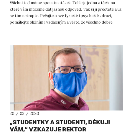
Všichni teď máme spoustu otázek. Tohle je jedna z těch, na
které vám můžeme dát jasnou odpověď. Tak si ji přečtěte a už
se tím netrapte. Pečujte o své fyzické i psychické zdraví,
pomáhejte bližním i vzdáleným a věřte, že všechno dobře
dopadne! V souvi...
20 / 03 / 2020
„STUDENTKY A STUDENTI, DĚKUJI
VÁM,“ VZKAZUJE REKTOR