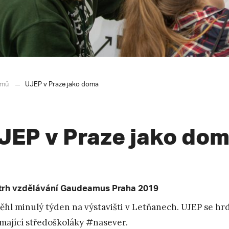
mů
UJEP v Praze jako doma
JEP v Praze jako do
trh vzdělávání Gaudeamus Praha 2019
ěhl minulý týden na výstavišti v Letňanech. UJEP se hrd
mající středoškoláky #nasever.