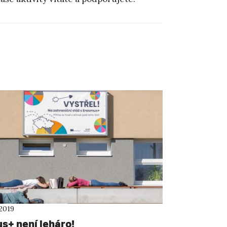
 2019
s+ není leháro!