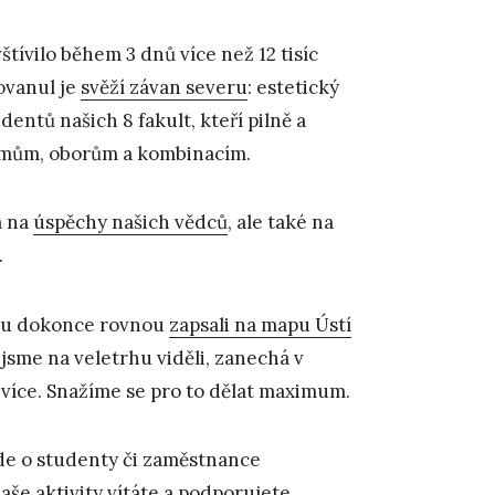
tívilo během 3 dnů více než 12 tisíc
ovanul je
svěží závan severu
: estetický
entů našich 8 fakult, kteří pilně a
ramům, oborům a kombinacím.
 na
úspěchy našich vědců
, ale také na
.
rhu dokonce rovnou
zapsali na mapu Ústí
 jsme na veletrhu viděli, zanechá v
více. Snažíme se pro to dělat maximum.
jde o studenty či zaměstnance
naše aktivity vítáte a podporujete.