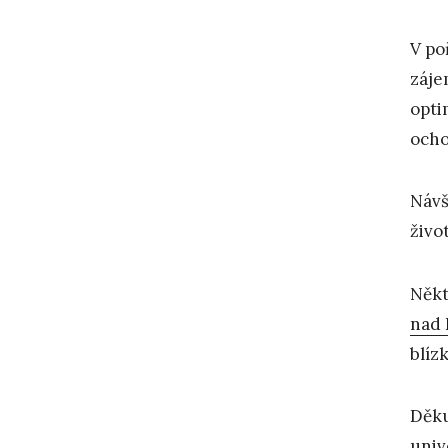
V po
záje
opti
ocho
Návš
živo
Někt
nad
blíz
Děku
univ