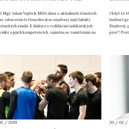
et Mgr. Adam Vojtěch, MHA dnes o aktuálních tématech
I když to 
o zdravotnictví besedoval se studenty naší fakulty
budoucí ge
tnických studií. K diskuzi o vzdělávání nelékařských
Studovat, p
vníků a jejich kompetencích, zejména se zaměřením na
proč? Prot
 které jsou n...
vyndat žira
02 / 2019
20 / 02 /