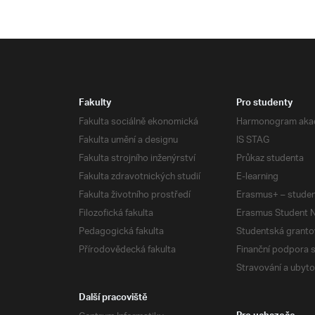
Fakulty
Pro studenty
Fakulta sociálně ekonomická
Harmonogram aka
Fakulta umění a designu
IS STAG
Fakulta strojního inženýrství
Průkaz studenta
Fakulta zdravotnických studií
E-learning
Fakulta životního prostředí
Erasmus+ – studen
Filozofická fakulta
Erasmus Student N
Pedagogická fakulta
Studentská granto
Přírodovědecká fakulta
Finanční podpora 
Stravování a ubyto
Další pracoviště