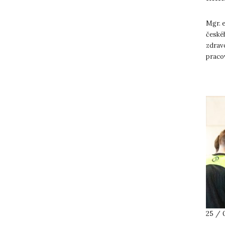
Mgr. 
českéh
zdravo
praco
obory,
25 / 