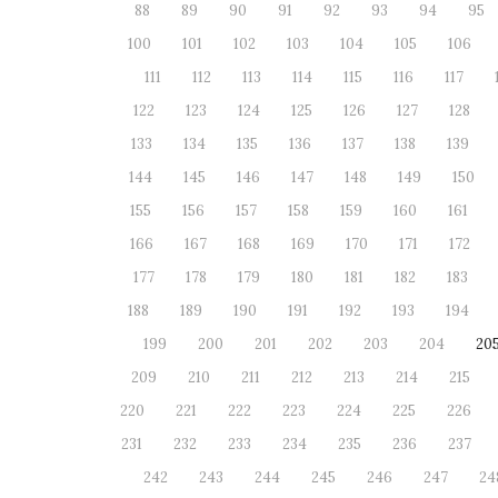
88
89
90
91
92
93
94
95
100
101
102
103
104
105
106
111
112
113
114
115
116
117
122
123
124
125
126
127
128
133
134
135
136
137
138
139
144
145
146
147
148
149
150
155
156
157
158
159
160
161
166
167
168
169
170
171
172
177
178
179
180
181
182
183
188
189
190
191
192
193
194
199
200
201
202
203
204
20
209
210
211
212
213
214
215
220
221
222
223
224
225
226
231
232
233
234
235
236
237
242
243
244
245
246
247
24