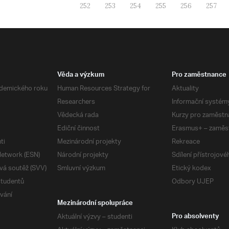
252
253
254
255
256
257
Věda a výzkum
Pro zaměstnance
demického roku
Human Resources Strategy for
Aktuality
Researchers
Informační systém
Vědecká rada
Kurzy pro zaměstn
Ediční činnost
Erasmus+ – zaměs
ti
Mezinárodní projekty
Rekreace
etwork (ESN)
Národní projekty
Sdílení přístrojov
vá soutěž (SVV)
Smluvní výzkum
Etický kodex
studentů
Odbory UJEP
vání
Mezinárodní spolupráce
Aktuální výzvy – studenti
Pro absolventy