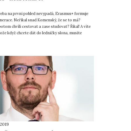
třeba na první pohled nevypadá, Erasmus+ formuje
nerace. Neříkal snad Komenský, že se to má?
otom chvíli cestovat a zase studovat? Říkal! A víte
ože když chcete dát do ledničky slona, musíte
fu. Zkrá...
 2019