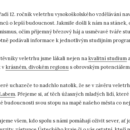
řadí 12. ročník veletrhu vysokoškolského vzdělávání navš
mců o lepší budoucnost. Jakmile došli k nám na stánek, 
mismus, očím příjemný březový háj a usměvavé tváře stud
tně podávali informace k jednotlivým studijním prog
těvníky veletrhu jsme lákali nejen na
kvalitní studium
a
t v
krásném, divokém regionu
s obrovským potenciálem
eré uchazeče to nadchlo natolik, že se v závěru velet
 Labem
. Přejeme si, ať těch úžasných mladých lidí, které
ké budoucnosti svou stopu na mapě našeho města co nej
jeme všem, kdo spolu s námi pomáhají oživit sever, ať 
erzity, zástupce
Ústeckého kraje
či o vás ostatní, kteří 