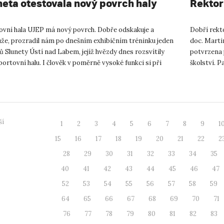
neta otestovala nový povrch haly
Rektor
ovní hala UJEP má nový povrch. Dobře odskakuje a
Dobří rekto
uže, prozradil nám po dnešním exhibičním tréninku jeden
doc. Martin
ů Slunety Ústí nad Labem, jejíž hvězdy dnes rozsvítily
potvrzena 
portovní halu. I člověk v poměrně vysoké funkci si při
školství. P
oru s ni...
neb...
ší
1
2
3
4
5
6
7
8
9
1
15
16
17
18
19
20
21
22
2
28
29
30
31
32
33
34
35
40
41
42
43
44
45
46
47
52
53
54
55
56
57
58
59
64
65
66
67
68
69
70
71
76
77
78
79
80
81
82
83