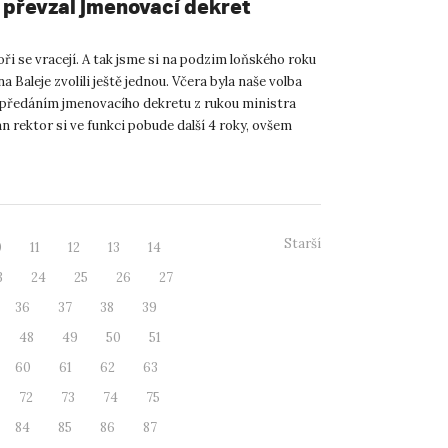
 převzal jmenovací dekret
ři se vracejí. A tak jsme si na podzim loňského roku
a Baleje zvolili ještě jednou. Včera byla naše volba
předáním jmenovacího dekretu z rukou ministra
an rektor si ve funkci pobude další 4 roky, ovšem
Starší
0
11
12
13
14
3
24
25
26
27
36
37
38
39
48
49
50
51
60
61
62
63
72
73
74
75
84
85
86
87