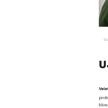
Do
U
Vele
prob
blou