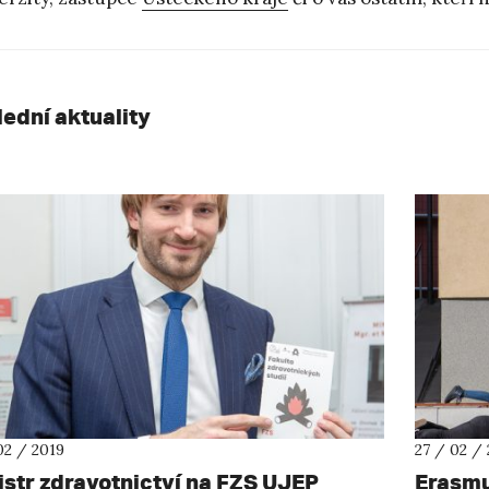
lední aktuality
02 / 2019
27 / 02 /
istr zdravotnictví na FZS UJEP
Erasmu