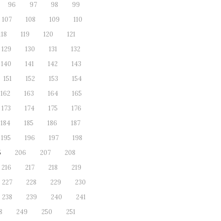
96
97
98
99
107
108
109
110
118
119
120
121
129
130
131
132
140
141
142
143
151
152
153
154
162
163
164
165
173
174
175
176
184
185
186
187
195
196
197
198
5
206
207
208
216
217
218
219
227
228
229
230
238
239
240
241
8
249
250
251