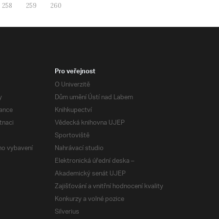
258
259
260
Pro veřejnost
O Univerzitě
y
Dům umění Ústí nad Labem
ance
Knihkupectví
tnaci
Vědecká knihovna UJEP
Sportoviště
ého vybavení
Nahrávací studio
Elektronická úřední deska –
Akademický senát UJEP
Zajišťování a vnitřní hodnocení kvality
Konkurzy a volné pozice
Silverius