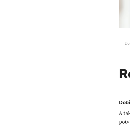
Do
R
Dobř
A ta
pot