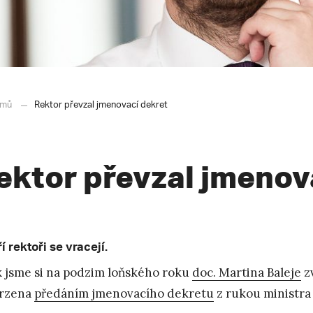
mů
Rektor převzal jmenovací dekret
ektor převzal jmenov
í rektoři se vracejí.
k jsme si na podzim loňského roku
doc. Martina Baleje
zv
vrzena
předáním jmenovacího dekretu
z rukou ministra 