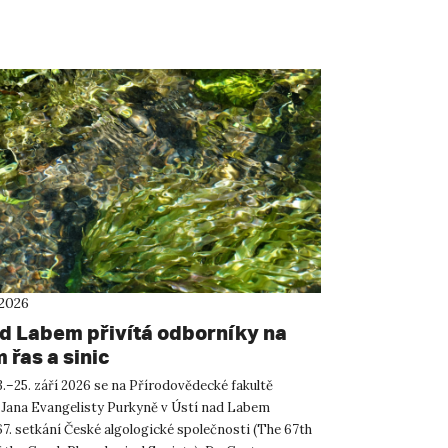
 2026
ad Labem přivítá odborníky na
 řas a sinic
.–25. září 2026 se na Přírodovědecké fakultě
 Jana Evangelisty Purkyně v Ústí nad Labem
67. setkání České algologické společnosti (The 67th