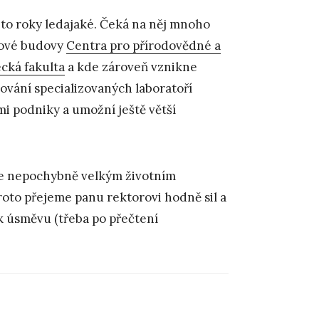
 to roky ledajaké. Čeká na něj mnoho
nové budovy
Centra pro přírodovědné a
cká fakulta
a kde zároveň vznikne
ování specializovaných laboratoří
mi podniky a umožní ještě větší
n, je nepochybně velkým životním
roto přejeme panu rektorovi hodně sil a
k úsměvu (třeba po přečtení