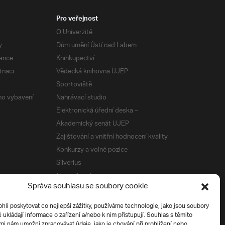
Pro veřejnost
O Univerzitě
y
Dům umění Ústí nad Labem
ance
Knihkupectví
tnaci
Vědecká knihovna UJEP
Sportoviště
ého vybavení
Nahrávací studio
Elektronická úřední deska –
Akademický senát UJEP
Zajišťování a vnitřní hodnocení kvality
Konkurzy a volné pozice
Silverius
Napsali o nás
Správa souhlasu se soubory cookie
Tiskové zprávy
i poskytovat co nejlepší zážitky, používáme technologie, jako jsou soubory
é ukládají informace o zařízení a/nebo k nim přistupují. Souhlas s těmito
í
i nám umožní zpracovávat údaje, jako je chování při prohlížení nebo