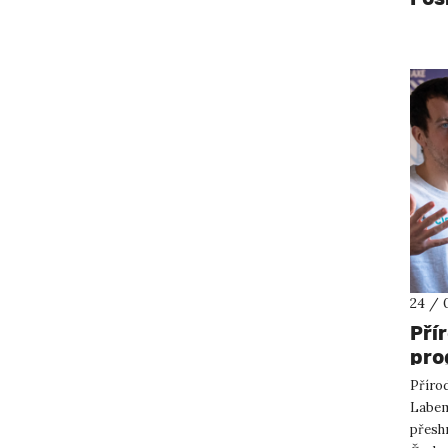
24 / 
Pří
pro
pře
Přírod
par
Labem 
přesh