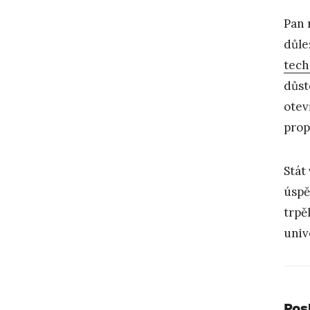
Pan 
důle
tech
důst
otev
prop
Stát
úspě
trpě
univ
Pos