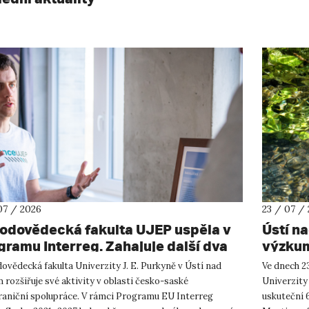
07 / 2026
23 / 07 /
rodovědecká fakulta UJEP uspěla v
Ústí n
gramu Interreg. Zahajuje další dva
výzkum
shraniční projekty se saskými
ovědecká fakulta Univerzity J. E. Purkyně v Ústí nad
Ve dnech 23
tnery
rozšiřuje své aktivity v oblasti česko-saské
Univerzity
raniční spolupráce. V rámci Programu EU Interreg
uskuteční 