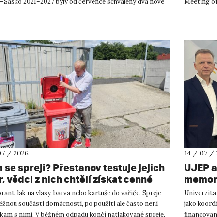
–Sasko 2021–2027 byly od července schváleny dva nové
Meeting of
ty, které propojí české ...
přírodověd
07 / 2026
14 / 07 /
 se spreji? Přestanov testuje jejich
UJEP a
, vědci z nich chtějí získat cenné
memora
y
podnik
ant, lak na vlasy, barva nebo kartuše do vařiče. Spreje
Univerzita
výzku
ěžnou součástí domácností, po použití ale často není
jako koor
 kam s nimi. V běžném odpadu končí natlakované spreje,
financovan