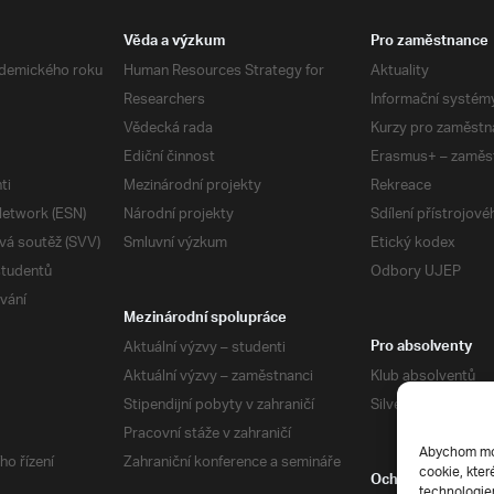
Věda a výzkum
Pro zaměstnance
demického roku
Human Resources Strategy for
Aktuality
Researchers
Informační systém
Vědecká rada
Kurzy pro zaměstn
Ediční činnost
Erasmus+ – zaměs
ti
Mezinárodní projekty
Rekreace
etwork (ESN)
Národní projekty
Sdílení přístrojov
vá soutěž (SVV)
Smluvní výzkum
Etický kodex
studentů
Odbory UJEP
vání
Mezinárodní spolupráce
Aktuální výzvy – studenti
Pro absolventy
Aktuální výzvy – zaměstnanci
Klub absolventů
Stipendijní pobyty v zahraničí
Silverius
Pracovní stáže v zahraničí
Abychom mohl
ho řízení
Zahraniční konference a semináře
cookie, kter
Ochrana soukrom
technologiem