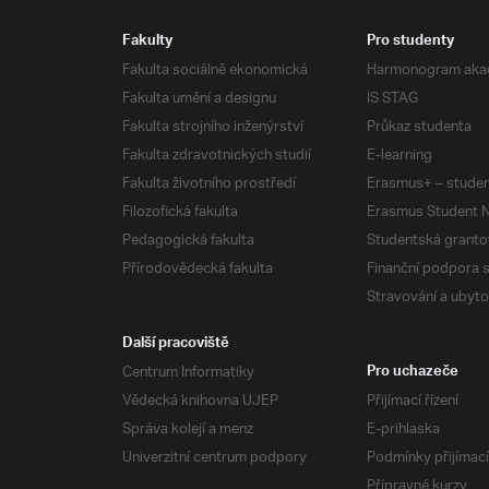
Fakulty
Pro studenty
Fakulta sociálně ekonomická
Harmonogram aka
Fakulta umění a designu
IS STAG
Fakulta strojního inženýrství
Průkaz studenta
Fakulta zdravotnických studií
E-learning
Fakulta životního prostředí
Erasmus+ – studen
Filozofická fakulta
Erasmus Student N
Pedagogická fakulta
Studentská granto
Přírodovědecká fakulta
Finanční podpora 
Stravování a ubyto
Další pracoviště
Centrum Informatiky
Pro uchazeče
Vědecká knihovna UJEP
Přijímací řízení
Správa kolejí a menz
E-prihlaska
Univerzitní centrum podpory
Podmínky přijímací
Přípravné kurzy