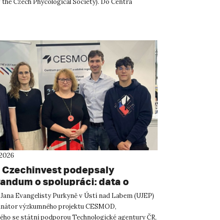
 the Czech Phycological Society). Do Centra
ných a technickýc...
 2026
 Czechinvest podepsaly
ndum o spolupráci: data o
atelském prostředí posílí
 Jana Evangelisty Purkyně v Ústí nad Labem (UJEP)
m CESMOD
dinátor výzkumného projektu CESMOD,
ého se státní podporou Technologické agentury ČR,