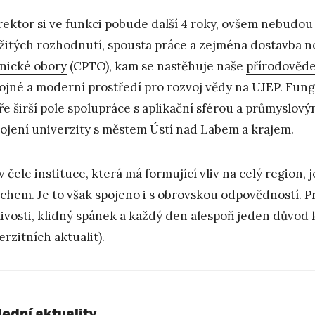
rektor si ve funkci pobude další 4 roky, ovšem nebudou
žitých rozhodnutí, spousta práce a zejména dostavba 
nické obory
(CPTO), kam se nastěhuje naše
přírodověde
ojné a moderní prostředí pro rozvoj vědy na UJEP. Fung
ře širší pole spolupráce s aplikační sférou a průmyslový
ojení univerzity s městem Ústí nad Labem a krajem.
 v čele instituce, která má formující vliv na celý regio
chem. Je to však spojeno i s obrovskou odpovědností. P
livosti, klidný spánek a každý den alespoň jeden důvod 
erzitních aktualit).
lední aktuality