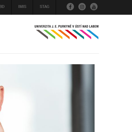
BD
IMIS
STAG