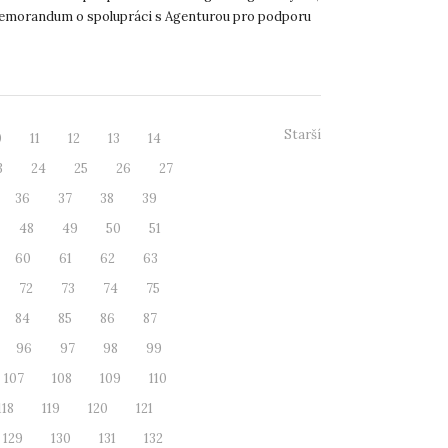
emorandum o spolupráci s Agenturou pro podporu
 investic CzechInve...
Starší
0
11
12
13
14
3
24
25
26
27
36
37
38
39
48
49
50
51
60
61
62
63
72
73
74
75
84
85
86
87
96
97
98
99
107
108
109
110
118
119
120
121
129
130
131
132