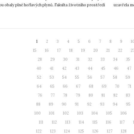
ou obaly plné hořlavých plynů. Fakulta životního prostředí
uzavřela m
podnikání a
1
2
3
4
5
6
7
8
9
1
15
16
17
18
19
20
21
22
2
28
29
30
31
32
33
34
35
40
41
42
43
44
45
46
47
52
53
54
55
56
57
58
59
64
65
66
67
68
69
70
71
76
77
78
79
80
81
82
83
88
89
90
91
92
93
94
95
100
101
102
103
104
105
106
111
112
113
114
115
116
117
122
123
124
125
126
127
128