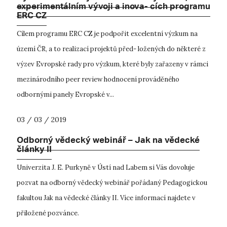
experimentálním vývoji a inova- cích programu
ERC CZ
Cílem programu ERC CZ je podpořit excelentní výzkum na
území ČR, a to realizací projektů před- ložených do některé z
výzev Evropské rady pro výzkum, které byly zařazeny v rámci
mezinárodního peer review hodnocení prováděného
odbornými panely Evropské v...
03 / 03 / 2019
Odborný vědecký webinář – Jak na vědecké
články II
Univerzita J. E. Purkyně v Ústí nad Labem si Vás dovoluje
pozvat na odborný vědecký webinář pořádaný Pedagogickou
fakultou Jak na vědecké články II. Více informací najdete v
přiložené pozvánce.