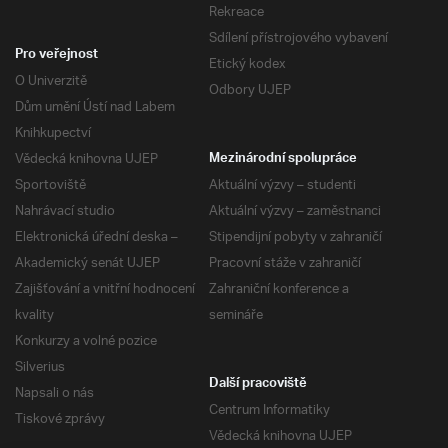
Rekreace
Sdílení přístrojového vybavení
Pro veřejnost
Etický kodex
O Univerzitě
Odbory UJEP
Dům umění Ústí nad Labem
Knihkupectví
Vědecká knihovna UJEP
Mezinárodní spolupráce
Sportoviště
Aktuální výzvy – studenti
Nahrávací studio
Aktuální výzvy – zaměstnanci
Elektronická úřední deska –
Stipendijní pobyty v zahraničí
Akademický senát UJEP
Pracovní stáže v zahraničí
Zajišťování a vnitřní hodnocení
Zahraniční konference a
kvality
semináře
Konkurzy a volné pozice
Silverius
Další pracoviště
Napsali o nás
Centrum Informatiky
Tiskové zprávy
Vědecká knihovna UJEP