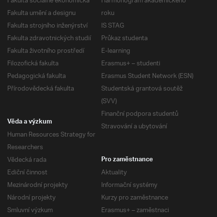
Fakulta sociálně ekonomická
Harmonogram akademického
Fakulta umění a designu
roku
Fakulta strojního inženýrství
IS STAG
Fakulta zdravotnických studií
Průkaz studenta
Fakulta životního prostředí
E-learning
Filozofická fakulta
Erasmus+ – studenti
Pedagogická fakulta
Erasmus Student Network (ESN)
Přírodovědecká fakulta
Studentská grantová soutěž
(SVV)
Finanční podpora studentů
Věda a výzkum
Stravování a ubytování
Human Resources Strategy for
Researchers
Vědecká rada
Pro zaměstnance
Ediční činnost
Aktuality
Mezinárodní projekty
Informační systémy
Národní projekty
Kurzy pro zaměstnance
Smluvní výzkum
Erasmus+ – zaměstnaci