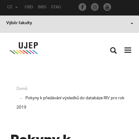
CZ
OBD
IMIS
STAG
Výběr fakulty
Toggl
navig
Domů
Pokyny k předávání výsledků do databáze RIV pro rok
2019
Pokyny k