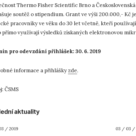
ečnost Thermo Fisher Scientific Brno a Československ
ašuje soutěž o stipendium. Grant ve výši 200.000,- Kč 
cké pracovníky ve věku do 30 let včetně, kteří používa
 přímo využívají výsledků získaných elektronovou mikr
ín pro odevzdání přihlášek: 30. 6. 2019
obné informace a přihlášky
zde
.
j: ČSMS
ední aktuality
03 / 2019
03 / 03 /