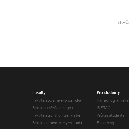
Nověj
Fakulty
Pro studenty
Fakulta sociálně ekonomická
Harmonogram aka
Fakulta umění a designu
IS STAG
Fakulta strojního inženýrství
Průkaz studenta
Fakulta zdravotnických studií
E-learning