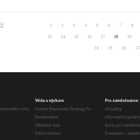
ší
1
2
3
4
5
6
7
8
13
14
15
16
17
18
19
24
25
26
2
Věda a výzkum
Pro zaměstnance
demického roku
Human Resources Strategy for
Aktuality
Researchers
Informační systém
Vědecká rada
Kurzy pro zaměstn
Ediční činnost
Erasmus+ – zaměs