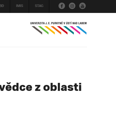
BD
IMIS
STAG
vědce z oblasti