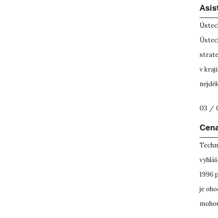
Asis
Ústec
Ústec
strat
v kraj
nejdél
03 / 
Cena
Techn
vyhláš
1996 
je oho
mohou 