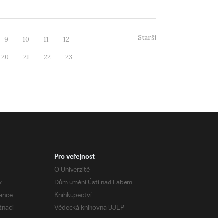
Starší
9
10
11
12
20
21
22
23
7
Pro veřejnost
O Univerzitě
y
Dům umění Ústí nad Labem
ance
Knihkupectví
tnaci
Vědecká knihovna UJEP