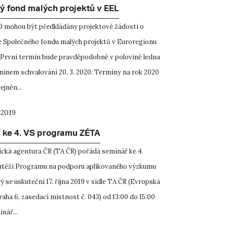
ý fond malých projektů v EEL
0 mohou být předkládány projektové žádosti o
 Společného fondu malých projektů v Euroregionu
 První termín bude pravděpodobně v polovině ledna
mínem schvalování 20. 3. 2020. Termíny na rok 2020
jněn...
 2019
 ke 4. VS programu ZÉTA
cká agentura ČR (TA ČR) pořádá seminář ke 4.
utěži Programu na podporu aplikovaného výzkumu
 se uskuteční 17. října 2019 v sídle TA ČR (Evropská
aha 6, zasedací místnost č. 043) od 13:00 do 15:00
nář...