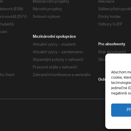
ti
Mezinárodní projekty
Rekreace
etwork (ESN)
Národní projekty
Sdílení přístrojov
vá soutěž (SVV)
Smluvní výzkum
Etický kodex
studentů
Odbory UJEP
vání
Mezinárodní spolupráce
Aktuální výzvy – studenti
Pro absolventy
Aktuální výzvy – zaměstnanci
Klub absolventů
Stipendijní pobyty v zahraničí
Silverius
Pracovní stáže v zahraničí
Abychom mohl
ho řízení
Zahraniční konference a semináře
cookie, kter
Ochrana soukrom
technologiem
jedinečné I
negativně ov
Př