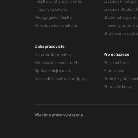
Fakulta životního prostředí
Erasmus+ – studen
Filozofická fakulta
Erasmus Student N
Pedagogická fakulta
Studentská granto
Přírodovědecká fakulta
Finanční podpora 
Stravování a ubyto
Další pracoviště
Centrum Informatiky
Pro uchazeče
Vědecká knihovna UJEP
Přijímací řízení
Správa kolejí a menz
E-prihlaska
Univerzitní centrum podpory
Podmínky přijímací
Přípravné kurzy
Všechna práva vyhrazena