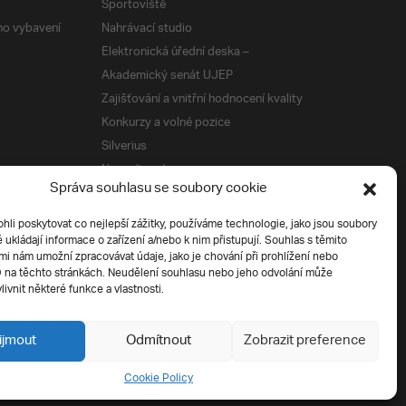
Sportoviště
ého vybavení
Nahrávací studio
Elektronická úřední deska –
Akademický senát UJEP
Zajišťování a vnitřní hodnocení kvality
Konkurzy a volné pozice
Silverius
Napsali o nás
Správa souhlasu se soubory cookie
Tiskové zprávy
i poskytovat co nejlepší zážitky, používáme technologie, jako jsou soubory
é ukládají informace o zařízení a/nebo k nim přistupují. Souhlas s těmito
í
i nám umožní zpracovávat údaje, jako je chování při prohlížení nebo
D na těchto stránkách. Neudělení souhlasu nebo jeho odvolání může
livnit některé funkce a vlastnosti.
ijmout
Odmítnout
Zobrazit preference
Cookie Policy