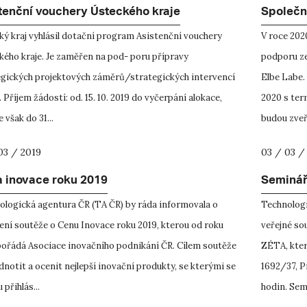
tenční vouchery Ústeckého kraje
Společn
ký kraj vyhlásil dotační program Asistenční vouchery
V roce 202
kého kraje. Je zaměřen na pod- poru přípravy
podporu ze
egických projektových záměrů/strategických intervencí
Elbe Labe.
i. Příjem žádostí: od. 15. 10. 2019 do vyčerpání alokace,
2020 s ter
e však do 31...
budou zveře
03 / 2019
03 / 03 /
 inovace roku 2019
Seminář
ologická agentura ČR (TA ČR) by ráda informovala o
Technologi
ení soutěže o Cenu Inovace roku 2019, kterou od roku
veřejné so
pořádá Asociace inovačního podnikání ČR. Cílem soutěže
ZÉTA, který
dnotit a ocenit nejlepší inovační produkty, se kterými se
1692/37, Pr
přihlás...
hodin. Semi