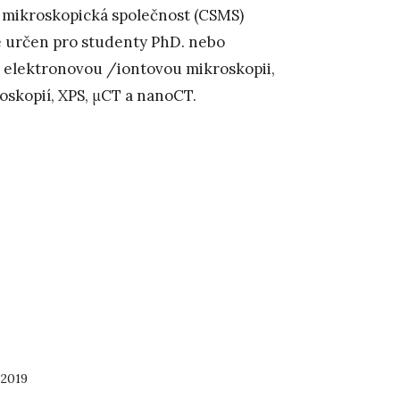
á mikroskopická společnost (CSMS)
je určen pro studenty PhD. nebo
jí elektronovou /iontovou mikroskopii,
oskopií, XPS, μCT a nanoCT.
 2019