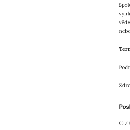
Spol
vyhl
věde
nebo
Term
Podr
Zdro
Posl
03 / 