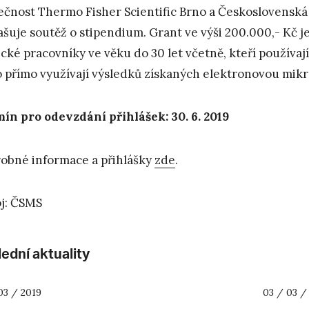
ečnost Thermo Fisher Scientific Brno a Československ
ašuje soutěž o stipendium. Grant ve výši 200.000,- Kč 
cké pracovníky ve věku do 30 let včetně, kteří používa
 přímo využívají výsledků získaných elektronovou mikr
ín pro odevzdání přihlášek: 30. 6. 2019
obné informace a přihlášky
zde
.
j: ČSMS
ední aktuality
03 / 2019
03 / 03 /