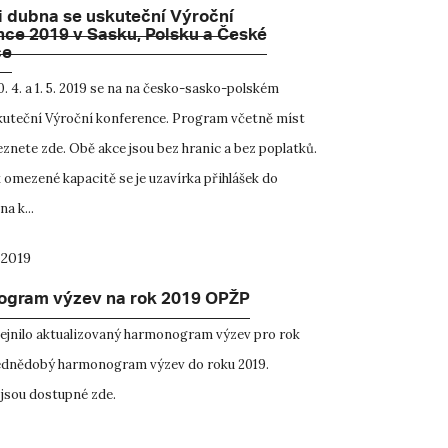
i dubna se uskuteční Výroční
nce 2019 v Sasku, Polsku a České
ce
. 4. a 1. 5. 2019 se na na česko-sasko-polském
uteční Výroční konference. Program včetně míst
eznete zde. Obě akce jsou bez hranic a bez poplatků.
 omezené kapacitě se je uzavírka přihlášek do
a k...
 2019
gram výzev na rok 2019 OPŽP
jnilo aktualizovaný harmonogram výzev pro rok
ednědobý harmonogram výzev do roku 2019.
jsou dostupné zde.