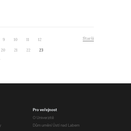
Starší
9
10
11
12
20
21
22
23
7
Pro veřejnost
O Univerzitě
y
Dům umění Ústí nad Labem