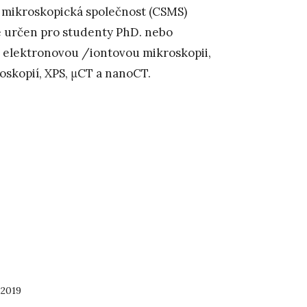
á mikroskopická společnost (CSMS)
je určen pro studenty PhD. nebo
jí elektronovou /iontovou mikroskopii,
oskopií, XPS, μCT a nanoCT.
 2019