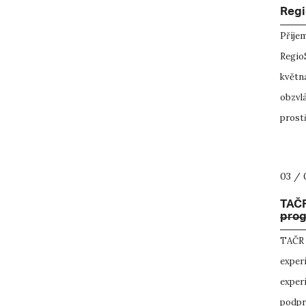
Regi
Příjem
RegioS
května
obzvlá
prostř
03 / 
TAČR
pro
TAČR 
exper
exper
podpro