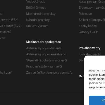
Vědecká rada
Kurzy pro zaměstn
Ediční činnost
Erasmus+ – zaměs
ti
Mezinárodní projekty
Rekreace
etwork (ESN)
Národní projekty
Sdílení přístrojov
vá soutěž (SVV)
Smluvní výzkum
Etický kodex
studentů
Odbory UJEP
vání
Mezinárodní spolupráce
Aktuální výzvy – studenti
Pro absolventy
Aktuální výzvy – zaměstnanci
Klub absolventů
Stipendijní pobyty v zahraničí
Silverius
Pracovní stáže v zahraničí
Abychom mohl
ho řízení
Zahraniční konference a semináře
cookie, kter
Ochrana soukrom
technologiem
jedinečné I
negativně ov
Př