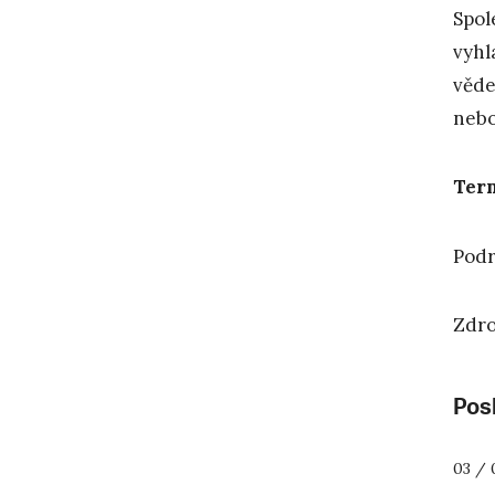
Spol
vyhl
věde
nebo
Term
Podr
Zdro
Posl
03 / 