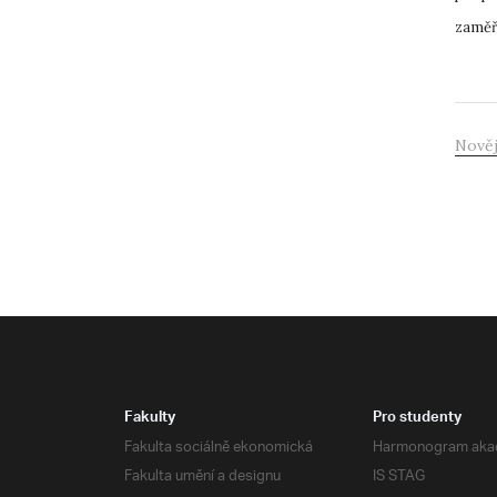
zaměř
Nověj
Fakulty
Pro studenty
Fakulta sociálně ekonomická
Harmonogram aka
Fakulta umění a designu
IS STAG