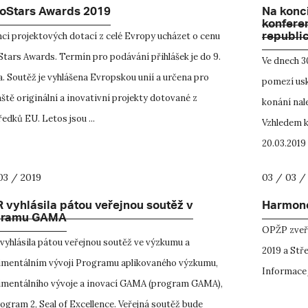
oStars Awards 2019
Na konc
konfere
republi
ci projektových dotací z celé Evropy ucházet o cenu
tars Awards. Termín pro podávání přihlášek je do 9.
Ve dnech 30
. Soutěž je vyhlášena Evropskou unií a určena pro
pomezí usk
ště originální a inovativní projekty dotované z
konání nal
edků EU. Letos jsou ...
Vzhledem k
20.03.2019 n
03 / 2019
03 / 03 /
 vyhlásila pátou veřejnou soutěž v
Harmono
gramu GAMA
OPŽP zveře
vyhlásila pátou veřejnou soutěž ve výzkumu a
2019 a Stř
imentálním vývoji Programu aplikovaného výzkumu,
Informace 
imentálního vývoje a inovací GAMA (program GAMA),
gram 2, Seal of Excellence. Veřejná soutěž bude