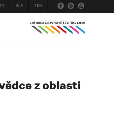
BD
IMIS
STAG
vědce z oblasti