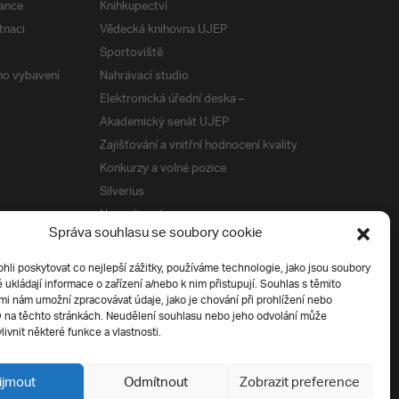
ance
Knihkupectví
tnaci
Vědecká knihovna UJEP
Sportoviště
ého vybavení
Nahrávací studio
Elektronická úřední deska –
Akademický senát UJEP
Zajišťování a vnitřní hodnocení kvality
Konkurzy a volné pozice
Silverius
Napsali o nás
Správa souhlasu se soubory cookie
Tiskové zprávy
i poskytovat co nejlepší zážitky, používáme technologie, jako jsou soubory
é ukládají informace o zařízení a/nebo k nim přistupují. Souhlas s těmito
í
i nám umožní zpracovávat údaje, jako je chování při prohlížení nebo
D na těchto stránkách. Neudělení souhlasu nebo jeho odvolání může
livnit některé funkce a vlastnosti.
ijmout
Odmítnout
Zobrazit preference