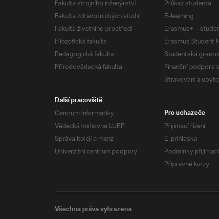
Fakulta strojního inženýrství
Průkaz studenta
Fakulta zdravotnických studií
E-learning
Fakulta životního prostředí
Erasmus+ – studen
Filozofická fakulta
Erasmus Student N
Pedagogická fakulta
Studentská granto
Přírodovědecká fakulta
Finanční podpora 
Stravování a ubyto
Další pracoviště
Centrum Informatiky
Pro uchazeče
Vědecká knihovna UJEP
Přijímací řízení
Správa kolejí a menz
E-prihlaska
Univerzitní centrum podpory
Podmínky přijímací
Přípravné kurzy
Všechna práva vyhrazena