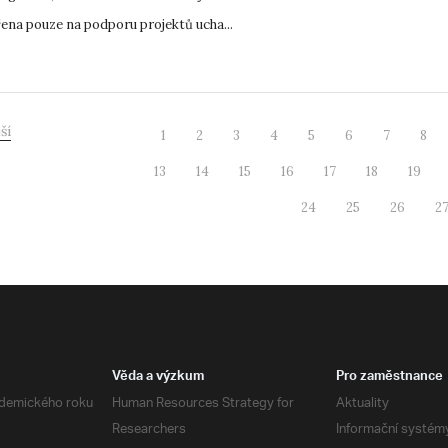
ena pouze na podporu projektů ucha...
ší
1
2
3
4
5
6
7
8
13
14
15
16
17
18
19
24
25
26
2
Věda a výzkum
Pro zaměstnance
demického roku
Human Resources Strategy for
Aktuality
Researchers
Informační systém